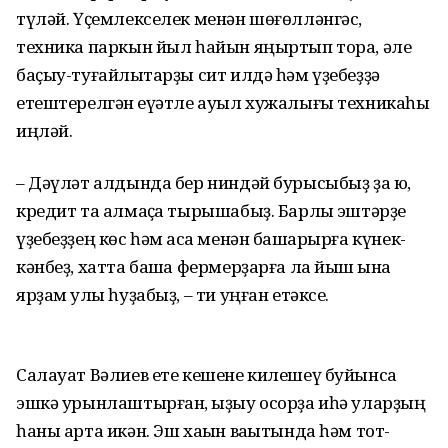
түләй. Үҫемлекселек менән шөғөлләнгәс,
техника паркын йыл һайын яңыртып тора, әле
баҫыу-туғайлыҡтарҙы сит илдә һәм үҙебеҙҙә
етештерелгән ҡеүәтле ауыл хужалығы техникаһы
иңләй.
– Дәүләт алдында бер нин­дәй бурысыбыҙ ҙа юҡ,
кредит та алмаҫҡа тырышабыҙ. Бар­лыҡ эштәрҙе
үҙе­беҙҙең көс һәм аҡса менән башҡарырға күнек­
кәнбеҙ, хатта башҡа фермер­ҙарға ла йыш ҡына
ярҙам ҡулы һуҙабыҙ, – ти уңған етәксе.
Салауат Вәлиев ете кешене килешеү буйынса
эшкә урын­лаш­тырған, ҡыҙыу осорҙа иһә уларҙың
һаны арта икән. Эш хаҡын ваҡытында һәм тот­