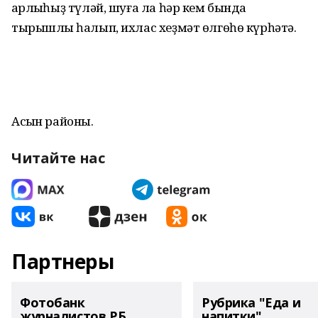
ҡарлыҡһыҙ түләй, шуға ла һәр кем бында
тырышлыҡ һалып, ихлас хеҙмәт өлгөһө күрһәтә.
Асҡын районы.
Читайте нас
Партнеры
Фотобанк
Рубрика "Еда и
журналистов РБ
напитки"