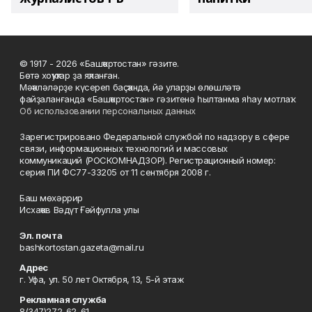
© 1917 - 2026 «Башҡортостан» гәзите.
Бөтә хоҡуҡтар ҙа яҡланған.
Мәҡәләләрҙе күсереп баҫҡанда, йә уларҙы өлөшләтә
файҙаланғанда «Башҡортостан» гәзитенә һылтанма яһау мотлаҡ.
Об использовании персональных данных
Зарегистрировано Федеральной службой по надзору в сфере
связи, информационных технологий и массовых
коммуникаций (РОСКОМНАДЗОР). Регистрационный номер:
серия ПИ ФС77-33205 от 11 сентября 2008 г.
Баш мөхәррир
Исхаҡов Вәдүт Ғәйфулла улы
Эл. почта
bashkortostan.gazeta@mail.ru
Адрес
г. Уфа, ул. 50 лет Октября, 13, 5-й этаж
Рекламная служба
8(347)272-62-61