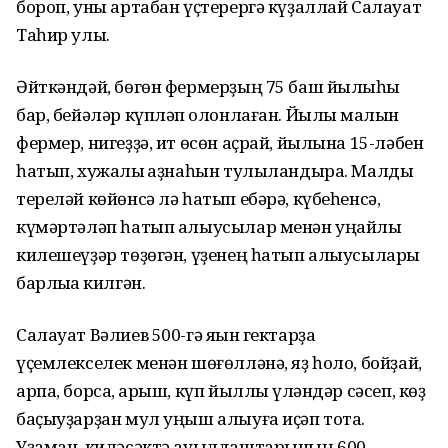
бороп, уны артабан үҫтерергә күҙаллай Салауат
Таһир улы.
Әйткәндәй, бөгөн фермерҙың 75 баш йылҡыһы
бар, бейәләр күпләп ҡолонлаған. Йылҡы малын
фермер, нигеҙҙә, ит өсөн аҫрай, йылына 15-ләбен
һатып, хужалыҡ ҡаҙнаһын тулыландыра. Малды
тереләй көйөнсә лә һатып ебәрә, күбеһенсә,
күмәр­тәләп һатып алыусылар менән уңайлы
килешеүҙәр төҙөгән, үҙенең һатып алыусылары
барлыҡҡа килгән.
Салауат Вәлиев 500-гә яҡын гектарҙа
үҫемлекселек менән шөғөлләнә, яҙ һоло, бойҙай,
арпа, борсаҡ, арыш, күп йыллыҡ үләндәр сәсеп, көҙ
баҫыуҙарҙан мул уңыш алыуға иҫәп тота.
Уҙаман, киләсәктә ауылдаш­тарының 600