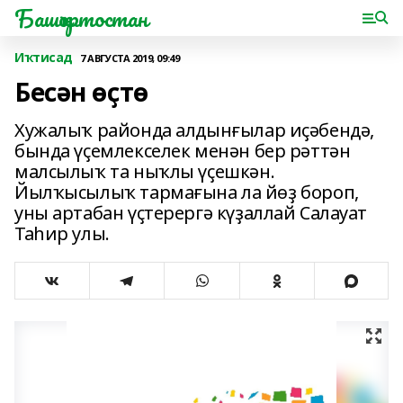
Башҡортостан
Иҡтисад
7 АВГУСТА 2019, 09:49
Бесән өҫтө
Хужалыҡ районда алдын­ғылар иҫәбендә,
бында үҫем­лек­селек менән бер рәттән
мал­сылыҡ та ныҡлы үҫешкән.
Йылҡысылыҡ тармағына ла йөҙ бороп,
уны артабан үҫтерергә күҙаллай Салауат
Таһир улы.