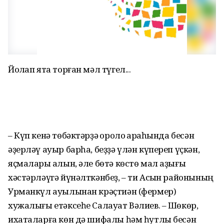
Йоҡлап ята торған мәл түгел...
– Күп кенә төбәктәрҙә ҡоролоҡ арҡаһында бесән
әҙерләү ауыр барһа, беҙҙә үлән күпереп үҫкән,
яҫмалары ҡалын, әле бөтә көстө мал аҙығы
хәстәрләүгә йүнәлткәнбеҙ, – ти Асҡын районының
Урманкүл ауылынан крәҫтиән (фермер)
хужалығы етәксеһе Салауат Вәлиев. – Шөкөр,
ихаталарға көн дә шифалы һәм һутлы бесән