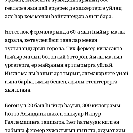
гектарға яҡын пай ерҙәрен дә эшкәртергә уйлап,
әле һәр кем менән һөйләшеүҙәр алып бара.
Һөтсөлөк фермаларында 60-ҡа яҡын һыйыр малы
аҫрала, көтөүлек йәш таналар менән
тулыландырып торола. Тик фермер киләсәктә
һыйыр малын бөтөнләй бөтөрөп, йылҡы малын
үрсетергә, ер майҙанын арттырырға уйлай.
Йылҡы малы һанын арттырып, эшмәкәрлеге уңай
ғына барһа, ҡымыҙ бешеп, ҡаҙылыҡ етештерергә
хыяллана.
Бөгөн ул 20 баш һыйыр һауып, 300 килограмм
һөттө Асҡындағы шәхси эшҡыуар Илнур
Ғәлләмшинға тапшыра. Һөт һатыуҙан килгән
табышҡа фермер хужалығын нығыта, хеҙмәт хаҡы