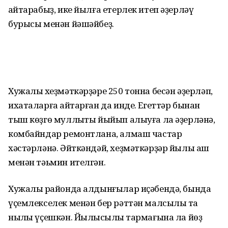
ҡайтарабыҙ, ике йылға етерлек итеп әҙерләү
бурысы менән йәшәйбеҙ.
Хужалыҡ хеҙмәткәрҙәре 250 тонна бесән әҙерләп,
ихата­лар­ға ҡайтарған да инде. Егеттәр бынан
тыш көҙгө муллыҡты йыйып алыуға ла әҙерләнә,
комбайндар ремонтлана, алмаш час­тар
хәстәрләнә. Әйткәндәй, хеҙмәткәр­ҙәр йылы аш
менән тәьмин ителгән.
Хужалыҡ районда алдын­ғылар иҫәбендә, бында
үҫем­лек­селек менән бер рәттән мал­сылыҡ та
ныҡлы үҫешкән. Йылҡысылыҡ тармағына ла йөҙ