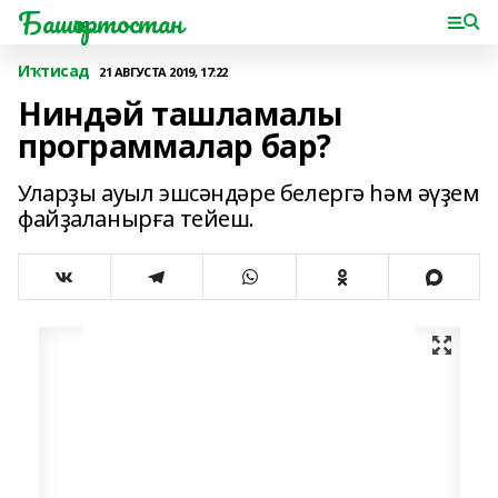
Башҡортостан
Иҡтисад
21 АВГУСТА 2019, 17:22
Ниндәй ташламалы
программалар бар?
Уларҙы ауыл эшсәндәре белергә һәм әүҙем
файҙаланырға тейеш.