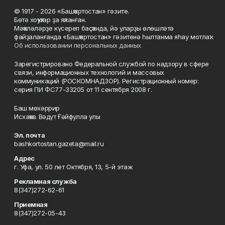
© 1917 - 2026 «Башҡортостан» гәзите.
Бөтә хоҡуҡтар ҙа яҡланған.
Мәҡәләләрҙе күсереп баҫҡанда, йә уларҙы өлөшләтә
файҙаланғанда «Башҡортостан» гәзитенә һылтанма яһау мотлаҡ.
Об использовании персональных данных
Зарегистрировано Федеральной службой по надзору в сфере
связи, информационных технологий и массовых
коммуникаций (РОСКОМНАДЗОР). Регистрационный номер:
серия ПИ ФС77-33205 от 11 сентября 2008 г.
Баш мөхәррир
Исхаҡов Вәдүт Ғәйфулла улы
Эл. почта
bashkortostan.gazeta@mail.ru
Адрес
г. Уфа, ул. 50 лет Октября, 13, 5-й этаж
Рекламная служба
8(347)272-62-61
Приемная
8(347)272-05-43