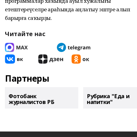
программалар хаҡында ауыл хужалығы
етештереүселәре араһында аңлатыу эштәре алып
барырға саҡырҙы.
Читайте нас
Партнеры
Фотобанк
Рубрика "Еда и
журналистов РБ
напитки"