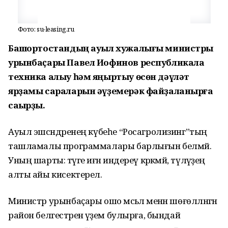
Фото: su-leasing.ru
Башҡортостандың ауыл хужалығы министры
урынбаҫары Павел Иофинов республикала
техника алыу һәм яңыртыу өсөн дәүләт
ярҙамы сараларын әүҙемерәк файҙаланырға
саҡырҙы.
Ауыл эшсәндәренең күбеһе “Росагролизинг”тың
ташламалы программалары барлығын белмәй.
Уның шарты: тәүге иғәнә индереү кәрәкмәй, түләүҙең
алты айы кисектерелә.
Министр урынбаҫары ошо мәсьәлә менән шөғөлләнгән
район белгестәренә әүҙем булырға, бындай