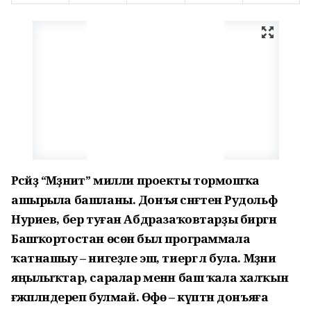
Рәсәйҙә “Мәҙәниәт” милли проекты тормошҡа
ашырыла башланы. Донъя сәнғәтенә Рудольф
Нуриев, бер туған Абдразаҡовтарҙы биргән
Башҡортостан өсөн был программала
ҡатнашыу – нигеҙле эш, тиергә лә була. Мәҙәни
яңылыҡтар, саралар менән баш ҡала халҡын
ғәжәпләндереп булмай. Өфө – күптән донъяға