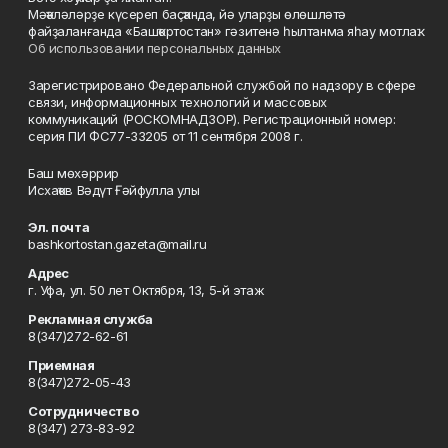
Мәҡәләләрҙе күсереп баҫҡанда, йә уларҙы өлөшләтә
файҙаланғанда «Башҡортостан» гәзитенә һылтанма яһау мотлаҡ.
Об использовании персональных данных
Зарегистрировано Федеральной службой по надзору в сфере
связи, информационных технологий и массовых
коммуникаций (РОСКОМНАДЗОР). Регистрационный номер:
серия ПИ ФС77-33205 от 11 сентября 2008 г.
Баш мөхәррир
Исхаҡов Вәдүт Ғәйфулла улы
Эл. почта
bashkortostan.gazeta@mail.ru
Адрес
г. Уфа, ул. 50 лет Октября, 13, 5-й этаж
Рекламная служба
8(347)272-62-61
Приемная
8(347)272-05-43
Сотрудничество
8(347) 273-83-92