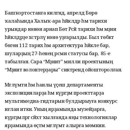
Башҡортостанға килгәндә, апрелдә Бөрө
ҡалаһында Халыҡ-ара һәйкәлдәр һәм тарихи
урындар көнөнә арнап Бөтә Рәсәй тарихи һәм мәҙәни
һәйкәлдәрҙе хәстәрләү көнө уҙғарылды. Был төбәктә
бөгөн 112 тарих һәм архитектура һәйкәле бар,
шуларҙың 27-һенең рәсми статусы бар, ә 85-е
табылған. Сара “Мәҙәниәт” милли проектының
“Мәҙәниәт волонтерҙары” сиктәрендә ойошторолған.
Мәғлүмәти һәм һанлы үҫеш департаменты
экспозицияларҙа һәм күргәҙмә проекттарҙа
мультимедиа-гидтарын булдырыуға конкурс
иғлан иткән. Уның ярҙамында музейҙарға,
күргәҙмәләргә сәйәхәт ҡылғанда яңы технологиялар
ярҙамында өҫтәмә мәғлүмәт алырға мөмкин.