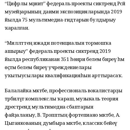
“Цифрлы мәҙәниәт” федераль проекты сиктәрендә Рәсәй
музейҙарының даими экспозицияларында 2019
йылда 75 мультимедиа-гидтарын булдырыу
ҡаралған.
“Милләттең ижади потенциалын тормошҡа
ашырыу” федераль проекты сиктәрендә 2019
йылда республиканан 351 һөнәри белем биреү һәм
өҫтәмә белем биреү учреждениелары
уҡытыусылары квалификацияһын арттырасаҡ.
Балалайка мәктәбе, профессиональ вокалистарҙы
тәрбиәләүгә комплекслы ҡараш, музыкаль теория
дәрестәрендә мультимедиа әсбаптарын
файҙаланыу, В. Тропптың фортепиано мәктәбе, А.
Цыганкованың думбыра мәктәбе, классик бейеү