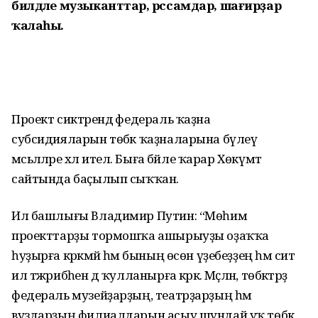
билдәле музыканттар, рәссамдар, шағирҙар
ҡалаһы.
Проект сиктәрендә федераль ҡаҙна
субсидияларын төбәк ҡаҙналарына бүлеү
мәсьәләләре хәл ителә. Быға бәйле ҡарар Хөкүмәт
сайтында баҫылып сыҡҡан.
Ил башлығы Владимир Путин: “Мөһим
проекттарҙы тормошҡа ашырыуҙы оҙаҡҡа
һуҙырға кәрәкмәй һәм бының өсөн үҙебеҙҙең һәм сит
ил тәжрибәһен дә ҡулланырға кәрәк. Мәҫәлән, төбәктәрҙә
федераль музейҙарҙың, театрҙарҙың һәм
вуздарҙың филиалдарын асыу шундай уҡ төбәк