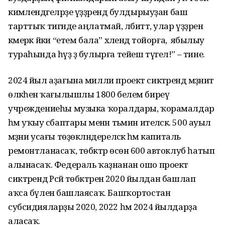
кимәлендәгеләрҙе үҙҙәрендә булдырыуҙан баш
тарттыҡ тигәнде аңлатмай, әлбиттә, улар үҙҙәрен
кәмерәк йәки “етем бала” хәлендә тойорға, ә ябылыу
тураһында һүҙ ҙә булырға тейеш түгел!” – тине.
2024 йыл аҙағына милли проект сиктәрендә мәҙәниәт
өлкәһенә ҡағылышлы 1800 белем биреү
учреждениеһы музыка ҡоралдары, ҡорамалдар
һәм уҡыу әсбаптары менән тәьмин ителәсәк. 500 ауыл
мәҙәни усағы төҙөкләндереләсәк һәм капиталь
ремонтланасаҡ, төбәктәр өсөн 600 автоклуб һатып
алынасаҡ. Федераль ҡаҙнанан ошо проект
сиктәрендә Рәсәй төбәктәренә 2020 йылдан башлап
аҡса бүленә башлаясаҡ. Башҡортостан
субсидияларҙы 2020, 2022 һәм 2024 йылдарҙа
аласаҡ.