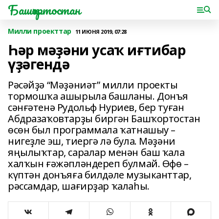
Башҡортостан
Милли проекттар
11 ИЮНЯ 2019, 07:28
Һәр мәҙәни усаҡ иғтибар
үҙәгендә
Рәсәйҙә “Мәҙәниәт” милли проекты
тормошҡа ашырыла башланы. Донъя
сәнғәтенә Рудольф Нуриев, бер туған
Абдразаҡовтарҙы биргән Башҡортостан
өсөн был программала ҡатнашыу –
нигеҙле эш, тиергә лә була. Мәҙәни
яңылыҡтар, саралар менән баш ҡала
халҡын ғәжәпләндереп булмай. Өфө –
күптән донъяға билдәле музыканттар,
рәссамдар, шағирҙар ҡалаһы.