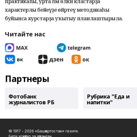
практикаһы, урта һәм өлкән кластарҙа
характерлы бейеүҙе өйрәтеү методикаһы
буйынса курстарҙа уҡытыу планлаштырыла.
Читайте нас
Партнеры
Фотобанк
Рубрика "Еда и
журналистов РБ
напитки"
© 1917 - 2026 «Башҡортостан» гәзите.
Бөтә хоҡуҡтар ҙа яҡланған.