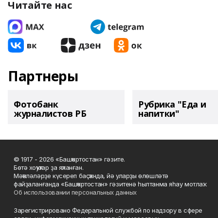
Читайте нас
Партнеры
Фотобанк
Рубрика "Еда и
журналистов РБ
напитки"
© 1917 - 2026 «Башҡортостан» гәзите.
Бөтә хоҡуҡтар ҙа яҡланған.
Мәҡәләләрҙе күсереп баҫҡанда, йә уларҙы өлөшләтә
файҙаланғанда «Башҡортостан» гәзитенә һылтанма яһау мотлаҡ.
Об использовании персональных данных
Зарегистрировано Федеральной службой по надзору в сфере