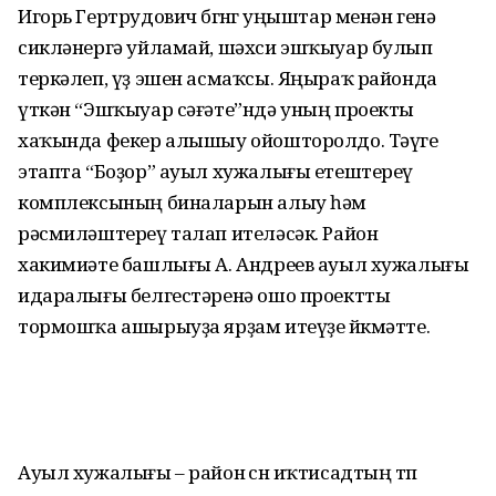
Игорь Гертрудович бөгөнгө уңыштар менән генә
сикләнергә уйламай, шәхси эшҡыуар булып
теркәлеп, үҙ эшен асмаҡсы. Яңыраҡ районда
үткән “Эшҡыуар сәғәте”ндә уның проекты
хаҡында фекер алышыу ойошторолдо. Тәүге
этапта “Боҙор” ауыл хужалығы етештереү
комплексының биналарын алыу һәм
рәсмиләштереү талап ителәсәк. Район
хакимиәте башлығы А. Андреев ауыл хужалығы
идаралығы белгестәренә ошо проектты
тормошҡа ашырыуҙа ярҙам итеүҙе йөкмәтте.
Ауыл хужалығы – район өсөн иҡтисадтың төп