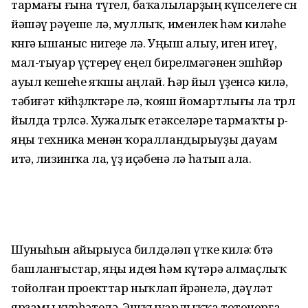
тармағы ғына түгел, баҡалыларҙың күпселеге өсөн
йәшәү рәүеше лә, муллыҡ, именлек һәм киләһе
көнгә ышаныс нигеҙе лә. Уңыш алыу, иген игеү,
мал-тыуар үҫтереү еңел бирелмәгәнен эшһөйәр
ауыл кешеһе яҡшы аңлай. Һәр йыл үҙенсә килә,
тәбиғәт көйһөҙлөктәре лә, ҡояш йомартлығы ла төрлө
йылда төрлөсә. Хужалыҡ етәкселәре тармаҡты өр-
яңы техника менән ҡоралландырыуҙы дауам
итә, лизингка ла, үҙ иҫәбенә лә һатып ала.
Шуныһын айырыуса билдәләп үтке килә: бөтә
башланғыстар, яңы идея һәм күтәрә алмаҫлыҡ
тойолған проекттар ныҡлап өйрәнелә, дәүләт
ярҙамы күрһәтелә. Эшҡыуарлыҡҡа тотонорға