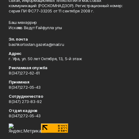
связи, информационных технологий и массовых
коммуникаций (РОСКОМНАДЗОР). Регистрационный номер:
серия ПИ ФС77-33205 от 11 сентября 2008 г.
Баш мөхәррир
Исхаҡов Вәдүт Ғәйфулла улы
Эл. почта
bashkortostan.gazeta@mail.ru
Адрес
г. Уфа, ул. 50 лет Октября, 13, 5-й этаж
Рекламная служба
8(347)272-62-61
Приемная
8(347)272-05-43
Сотрудничество
8(347) 273-83-92
Отдел кадров
8(347)272-05-43