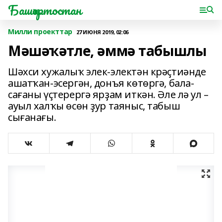
Башҡортостан
Милли проекттар
27 ИЮНЯ 2019, 02:06
Мәшәҡәтле, әммә табышлы
Шәхси хужалыҡ элек-электән крәҫтиәнде
ашатҡан-эсергән, донъя көтөргә, бала-
сағаны үҫтерергә ярҙам иткән. Әле лә ул –
ауыл халҡы өсөн ҙур таяныс, табыш
сығанағы.