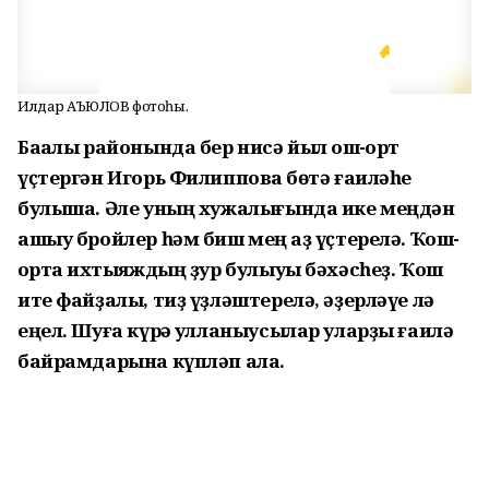
Илдар АҠЪЮЛОВ фотоһы.
Баҡалы районында бер нисә йыл ҡош-ҡорт
үҫтергән Игорь Филипповҡа бөтә ғаиләһе
булыша. Әле уның хужалығында ике меңдән
ашыу бройлер һәм биш мең ҡаҙ үҫтерелә. Ҡош-
ҡортҡа ихтыяждың ҙур булыуы бәхәсһеҙ. Ҡош
ите файҙалы, тиҙ үҙләштерелә, әҙерләүе лә
еңел. Шуға күрә ҡулланыусылар уларҙы ғаилә
байрамдарына күпләп ала.