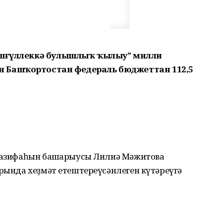
мәшғүллеккә булышлыҡ ҡылыу” милли
 Башҡортостан федераль бюджеттан 112,5
 вазифаһын башҡарыусы Лилиә Мәжитова
арында хеҙмәт етештереүсәнлеген күтәреүгә