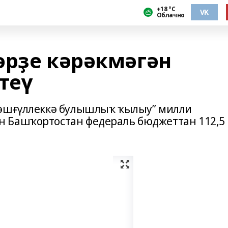
+18 °С
VK
Облачно
әрҙе кәрәкмәгән
теү
мәшғүллеккә булышлыҡ ҡылыу” милли
 Башҡортостан федераль бюджеттан 112,5