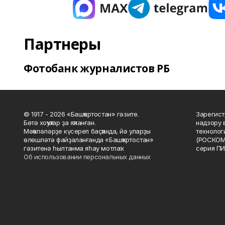
Партнеры
Фотобанк журналистов РБ
© 1917 - 2026 «Башҡортостан» гәзите.
Зарегист
Бөтә хоҡуҡтар ҙа яҡланған.
надзору 
Мәҡәләләрҙе күсереп баҫҡанда, йә уларҙы
технолог
өлөшләтә файҙаланғанда «Башҡортостан»
(РОСКОМ
гәзитенә һылтанма яһау мотлаҡ.
серия ПИ
Об использовании персональных данных