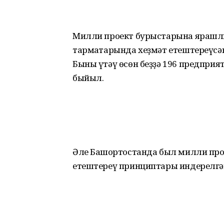
Милли проект бурыстарына ярашлы
тармаҡтарында хеҙмәт етештереүсән
Быны үтәү өсөн беҙҙә 196 предприя
быйыл.
Әле Башҡортостанда был милли прое
етештереү принциптары индерелгән