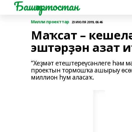
Башҡортостан
Милли проекттар
23 ИЮЛЯ 2019, 06:46
Маҡсат – кешел
эштәрҙән азат и
“Хеҙмәт етештереүсәнлеге һәм 
проектын тормошҡа ашырыу өсөн
миллион һум аласаҡ.