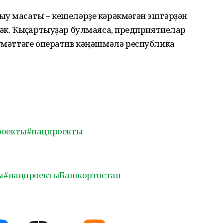
у маҡсаты – кешеләрҙе кәрәкмәгән эштәрҙән
әк. Ҡыҫҡартыуҙар булмаясаҡ, предприятиелар
күмәттәге оператив кәңәшмәлә республика
роекты
#нацпроекты
ы
#нацпроектыБашкортостан