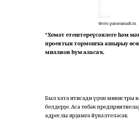
Фото: panoramarb.ru
“Хеҙмәт етештереүсәнлеге һәм 
проектын тормошҡа ашырыу өсөн
миллион һум аласаҡ.
Был хаҡта иҡтисади үҫеш министры
белдерҙе. Аҡса төбәк предприятиел
адреслы ярҙамға йүнәлтеләсәк.