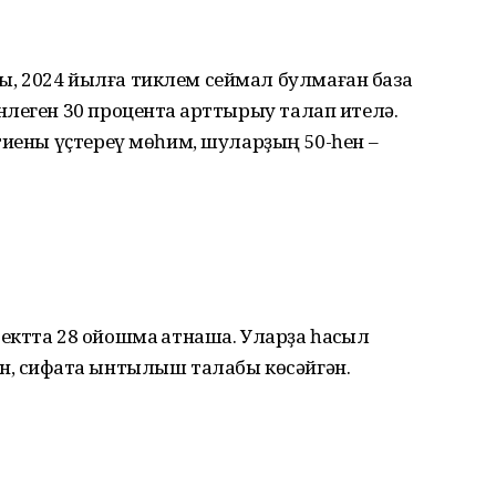
, 2024 йылға тиклем сеймал булмаған база
леген 30 процентҡа арттырыу талап ителә.
тиены үҫтереү мөһим, шуларҙың 50-һен –
ктта 28 ойошма ҡатнаша. Уларҙа һаҡсыл
, сифатҡа ынтылыш талабы көсәйгән.