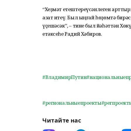
“Хеҙмәт етештереүсәнлеген арттыры
азат итеү. Был ыңғай һөҙөмтә бирәс
үҫешәсәк”, – тине был йәһәттән Хө
етәксеһе Радий Хәбиров.
#ВладимирПутин
#национальныеп
#региональныепроекты
#регпроект
Читайте нас