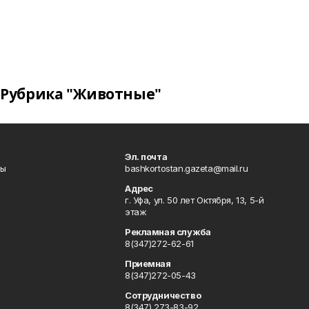
Рубрика "Животные"
Эл. почта
лы
bashkortostan.gazeta@mail.ru
Адрес
г. Уфа, ул. 50 лет Октября, 13, 5-й
этаж
Рекламная служба
8(347)272-62-61
Приемная
8(347)272-05-43
Сотрудничество
8(347) 273-83-92