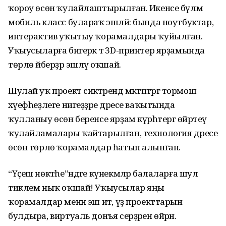
ҡороу өсөн ҡулайлаштырылған. Икенсе бүлмә
мобиль класс булараҡ эшләй: бында ноутбуктар,
интерактив уҡытыу ҡорамалдары ҡуйылған.
Уҡыусыларға бигерәк тә 3D-принтер ярҙамында
төрлө әйберҙәр эшләү оҡшай.
Шулай уҡ проект сиктәрендә мәктәптәргә тормош
хәүефһеҙлеге нигеҙҙәре дәресе ваҡытында
ҡулланыу өсөн беренсе ярҙам күрһәтергә өйрәтеү
ҡулайламалары ҡайтарылған, технология дәресе
өсөн төрлө ҡорамалдар һатып алынған.
“Үҫеш нөктәһе”ндәге күнекмәләр балаларға шул
тиклем ныҡ оҡшай! Уҡыусылар яңы
ҡорамалдар менән эш итә, үҙ проекттарын
булдыра, виртуаль донъя серҙәрен өйрәнә.