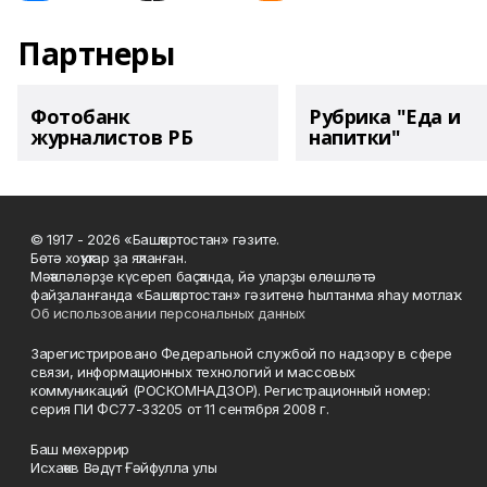
Партнеры
Фотобанк
Рубрика "Еда и
журналистов РБ
напитки"
© 1917 - 2026 «Башҡортостан» гәзите.
Бөтә хоҡуҡтар ҙа яҡланған.
Мәҡәләләрҙе күсереп баҫҡанда, йә уларҙы өлөшләтә
файҙаланғанда «Башҡортостан» гәзитенә һылтанма яһау мотлаҡ.
Об использовании персональных данных
Зарегистрировано Федеральной службой по надзору в сфере
связи, информационных технологий и массовых
коммуникаций (РОСКОМНАДЗОР). Регистрационный номер:
серия ПИ ФС77-33205 от 11 сентября 2008 г.
Баш мөхәррир
Исхаҡов Вәдүт Ғәйфулла улы