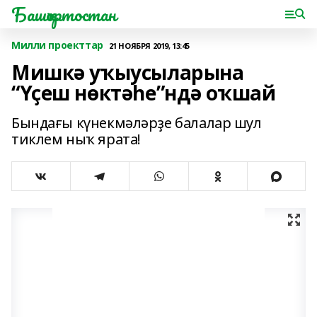
Башҡортостан
Милли проекттар
21 НОЯБРЯ 2019, 13:45
Мишкә уҡыусыларына
“Үҫеш нөктәһе”ндә оҡшай
Бындағы күнекмәләрҙе балалар шул
тиклем ныҡ ярата!