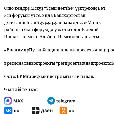
Ошо көндәрҙә Мәскәүҙә “Үҫеш нөктәһе” үҙәктәренең Бөтә
Рәсәй форумы үтте. Унда Башҡортостан
делегацияһы иң ҙурҙарҙан һаналды. Ә Мишкә
районын был форумда үҙәк етәкселәре Евгений
Ишпахтин менән Альберт Исмәғилев танытты.
#ВладимирПутин#национальныепроекты#нацпро
#региональныепроекты#регпроекты#нацпроекты
Фото: БР Мәғариф министрлығы сайтынан.
Читайте нас