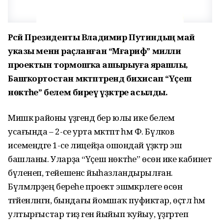
Рәсәй Президенты Владимир Путиндың май
указы менән раҫланған “Мәғариф” милли
проектын тормошҡа ашырыуға ярашлы,
Башҡортостан мәктәптәрендә бихисап “Үҫеш
нөктәһе” белем биреү үҙәктәре асылды.
Мишкә районы үҙәгендә бер юлы ике белем
усағында – 2-се урта мәктәптә һәм Ф. Бүләков
исемендәге 1-се лицейҙа ошондай үҙәктәр эш
башланы. Уларҙа “Үҫеш нөктәһе” өсөн ике кабинет
бүленеп, тейешенсә йыһазландырылған.
Бүлмәләрҙең береһе проект эшмәкәрлеге өсөн
тәғәйенләнгән, бындағы йомшаҡ пуфиктар, өҫтәл һәм
ултырғыстар тиҙ генә йыйып ҡуйыу, үҙгәртеп