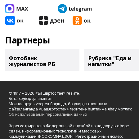
Партнеры
Фотобанк
Рубрика "Еда и
журналистов РБ
напитки"
© 1917 - 2026 «Башҡортостан» гәзите.
Бөтә хоҡуҡтар ҙа яҡланған.
Мәҡәләләрҙе күсереп баҫҡанда, йә уларҙы өлөшләтә
файҙаланғанда «Башҡортостан» гәзитенә һылтанма яһау мотлаҡ.
Об использовании персональных данных
Зарегистрировано Федеральной службой по надзору в сфере
связи, информационных технологий и массовых
коммуникаций (РОСКОМНАДЗОР). Регистрационный номер: