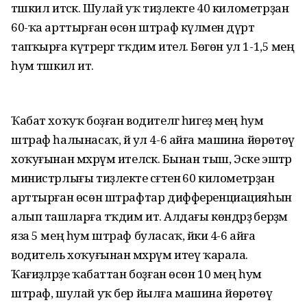
тәшкил итәсәк. Шулай уҡ тиҙлекте 40 километрҙан
60-ҡа арттырған өсөн штраф күләмен дүрт
тапҡырға күтәрергә тәҡдим ителә. Бөгөн ул 1-1,5 мең
һум тәшкил итә.
Ҡабат хоҡуҡ боҙған водителгә һигеҙ мең һум
штраф һалынасаҡ, йә ул 4-6 айға машина йөрөтөү
хоҡуғынан мәхрүм ителәсәк. Бынан тыш, Эске эштәр
министрлығы тиҙлекте сәғәтенә 60 километрҙан
арттырған өсөн штрафтар дифференциацияһын
алып ташларға тәҡдим итә. Алдағы көндәрҙә берҙәм
яза 5 мең һум штраф буласаҡ, йәки 4-6 айға
водитель хоҡуғынан мәхрүм итеү ҡарала.
Ҡағиҙәләрҙе ҡабаттан боҙған өсөн 10 мең һум
штраф, шулай уҡ бер йылға машина йөрөтөү