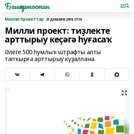
Башҡортостан
Милли проекттар
21 ДЕКАБРЯ 2019, 17:19
Милли проект: тиҙлекте
арттырыу кеҫәгә һуғасаҡ
Әлеге 500 һумлыҡ штрафты алты
тапҡырға арттырыу күҙаллана.