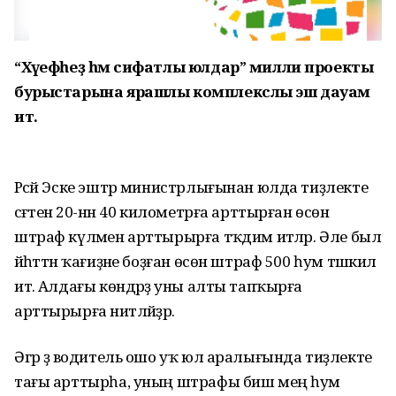
“Хәүефһеҙ һәм сифатлы юлдар” милли проекты
бурыстарына ярашлы комплекслы эш дауам
итә.
Рәсәй Эске эштәр министрлығынан юлда тиҙлекте
сәғәтенә 20-нән 40 километрға арттырған өсөн
штраф күләмен арттырырға тәҡдим итәләр. Әле был
йәһәттән ҡағиҙәне боҙған өсөн штраф 500 һум тәшкил
итә. Алдағы көндәрҙә уны алты тапҡырға
арттырырға ниәтләйҙәр.
Әгәр ҙә водитель ошо уҡ юл аралығында тиҙлекте
тағы арттырһа, уның штрафы биш мең һум