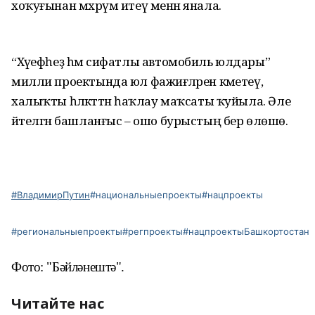
хоҡуғынан мәхрүм итеү менән янала.
“Хәүефһеҙ һәм сифатлы автомобиль юлдары”
милли проектында юл фажиғәләрен кәметеү,
халыҡты һәләкәттән һаҡлау маҡсаты ҡуйыла. Әле
әйтелгән башланғыс – ошо бурыстың бер өлөшө.
#ВладимирПутин
#национальныепроекты
#нацпроекты
#региональныепроекты
#регпроекты
#нацпроектыБашкортостан
Фото: "Бәйләнештә".
Читайте нас