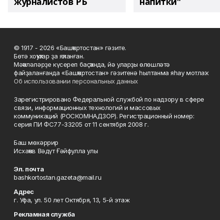
журналистов РБ
напитки"
© 1917 - 2026 «Башҡортостан» гәзите.
Бөтә хоҡуҡтар ҙа яҡланған.
Мәҡәләләрҙе күсереп баҫҡанда, йә уларҙы өлөшләтә
файҙаланғанда «Башҡортостан» гәзитенә һылтанма яһау мотлаҡ.
Об использовании персональных данных
Зарегистрировано Федеральной службой по надзору в сфере
связи, информационных технологий и массовых
коммуникаций (РОСКОМНАДЗОР). Регистрационный номер:
серия ПИ ФС77-33205 от 11 сентября 2008 г.
Баш мөхәррир
Исхаҡов Вәдүт Ғәйфулла улы
Эл. почта
bashkortostan.gazeta@mail.ru
Адрес
г. Уфа, ул. 50 лет Октября, 13, 5-й этаж
Рекламная служба