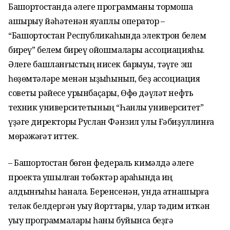
Башҡортостанда әлеге программаны тормошҡа
ашырыу йәһәтенән яуаплы оператор –
“Башҡортостан Республикаһында электрон белем
биреү” белем биреү ойошмалары ассоциацияһы.
Әлеге башланғыстың нисек барыуы, тәүге эш
һөҙөмтәләре менән ҡыҙыҡһынып, беҙ ассоциация
советы рәйесе урынбаҫары, Өфө дәүләт нефть
техник университетының “Һанлы университет”
үҙәге директоры Руслан Фәнзил улы Ғәбиҙуллинға
мөрәжәғәт иттек.
– Башҡортостан бөгөн федераль кимәлдә әлеге
проектҡа ҡушылған төбәктәр араһында иң
алдынғыһы һанала. Беренсенән, унда ҡатнашырға
теләк белдергән уҡыу йорттары, улар тәҡдим иткән
уҡыу программалары һаны буйынса беҙгә