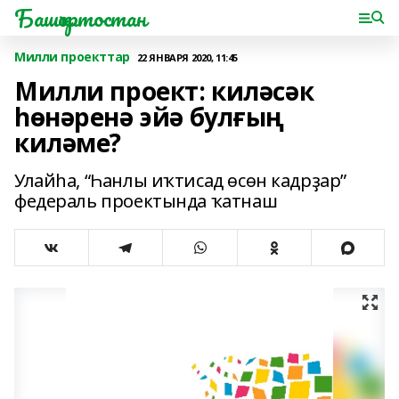
Башҡортостан
Милли проекттар
22 ЯНВАРЯ 2020, 11:45
Милли проект: киләсәк
һөнәренә эйә булғың
киләме?
Улайһа, “Һанлы иҡтисад өсөн кадрҙар”
федераль проектында ҡатнаш