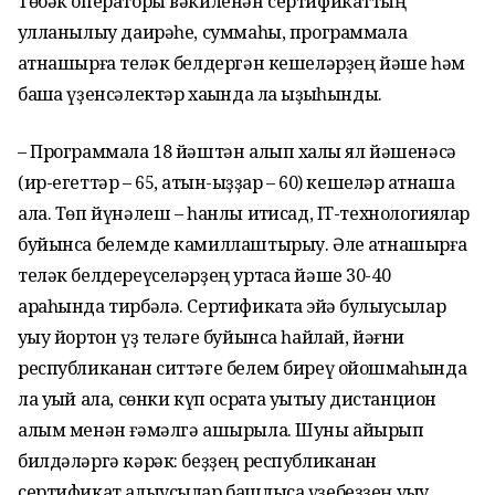
Төбәк операторы вәкиленән сертификаттың
ҡулланылыу даирәһе, суммаһы, программала
ҡатнашырға теләк белдергән кешеләрҙең йәше һәм
башҡа үҙенсәлектәр хаҡында ла ҡыҙыҡһындыҡ.
– Программала 18 йәштән алып хаҡлы ял йәшенәсә
(ир-егеттәр – 65, ҡатын-ҡыҙҙар – 60) кешеләр ҡатнаша
ала. Төп йүнәлеш – һанлы иҡтисад, IT-технологиялар
буйынса белемде камиллаштырыу. Әле ҡатнашырға
теләк белдереүселәрҙең уртаса йәше 30-40
араһында тирбәлә. Сертификатҡа эйә булыусылар
уҡыу йортон үҙ теләге буйынса һайлай, йәғни
республиканан ситтәге белем биреү ойошмаһында
ла уҡый ала, сөнки күп осраҡта уҡытыу дистанцион
алым менән ғәмәлгә ашырыла. Шуны айырып
билдәләргә кәрәк: беҙҙең республиканан
сертификат алыусылар башлыса үҙебеҙҙең уҡыу