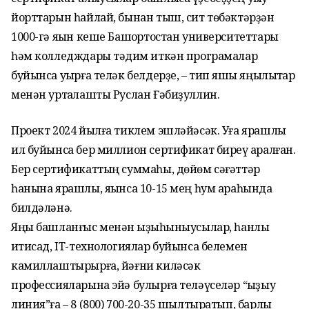
йорттарын һайлай, бынан тыш, сит төбәктәрҙән
1000-гә яҡын кеше Башҡортостан университеттары
һәм колледждары тәҡдим иткән програмалар
буйынса уҡырға теләк белдерҙе, – тип яҡшы яңылыҡтар
менән уртаҡлашты Руслан Ғәбиҙуллин.
Проект 2024 йылға тиклем эшләйәсәк. Уға ярашлы
ил буйынса бер миллион сертификат биреү ҡаралған.
Бер сертификаттың суммаһы, дөйөм сәғәттәр
һанына ярашлы, яҡынса 10-15 мең һум араһында
билдәләнә.
Яңы башланғыс менән ҡыҙыҡһыныусылар, һанлы
иҡтисад, IT-технологиялар буйынса белемен
камиллаштырырға, йәғни киләсәк
профессияларына эйә булырға теләүселәр “ҡыҙыу
линия”ға – 8 (800) 700-20-35 шылтыратып, барлыҡ