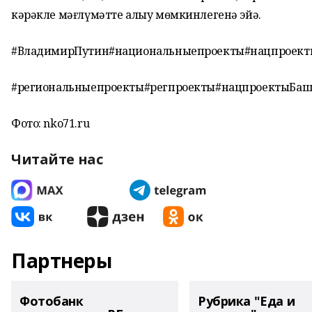
кәрәкле мәғлүмәтте алыу мөмкинлегенә эйә.
#ВладимирПутин#национальныепроекты#нацпроект
#региональныепроекты#регпроекты#нацпроектыБаш
Фото: nko71.ru
Читайте нас
Партнеры
Фотобанк
Рубрика "Еда и