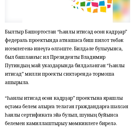
Былтыр Башҡортостан “Һанлы иҡтисад өсөн кадрҙар”
федераль проектында ҡатнашасаҡ биш пилот төбәк
исемлегенә инеүгә өлгәште. Билдәле булыуынса,
был башланғыс ил Президенты Владимир
Путиндың май указдарында билдәләнгән “Һанлы
иҡтисад” милли проекты сиктәрендә тормошҡа
ашырыла.
“Һанлы иҡтисад өсөн кадрҙар” проектына ярашлы
өҫтәмә белем алырға теләгән граждандарға шәхсән
һанлы сертификатҡа эйә булып, шуның буйынса
белемен камиллаштырыу мөмкинлеге бирелә.