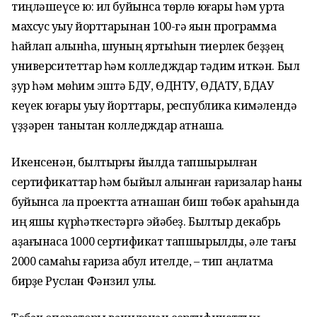
тиңләшеүсе юҡ: ил буйынса төрлө юғары һәм урта
махсус уҡыу йорттарынан 100-гә яҡын программа
һайлап алынһа, шуның яртыһын тиерлек беҙҙең
университеттар һәм колледждар тәҡдим иткән. Был
ҙур һәм мөһим эштә БДУ, ӨДНТУ, ӨДАТУ, БДАУ
кеүек юғары уҡыу йорттары, республика кимәлендә
үҙҙәрен танытҡан колледждар ҡатнаша.
Икенсенән, былтырғы йылда тапшырылған
сертификаттар һәм быйыл алынған ғаризалар һаны
буйынса ла проектта ҡатнашҡан биш төбәк араһында
иң яҡшы күрһәткестәргә эйәбеҙ. Былтыр декабрь
аҙағынаса 1000 сертификат тапшырылды, әле тағы
2000 самаһы ғариза ҡабул ителде, – тип аңлатма
бирҙе Руслан Фәнзил улы.