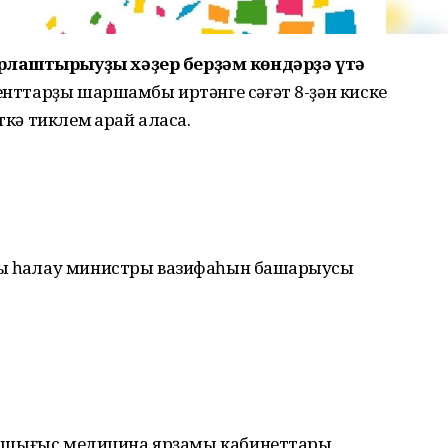
рлаштырыуҙы хәҙер берҙәм көндәрҙә үтә
енттарҙы шаршамбы иртәнге сәғәт 8-ҙән киске
кә тиклем ҡарай аласаҡ.
ҡ һаҡлау министры вазифаһын башҡарыусы
ү, ашығыс медицина ярҙамы кабинеттары