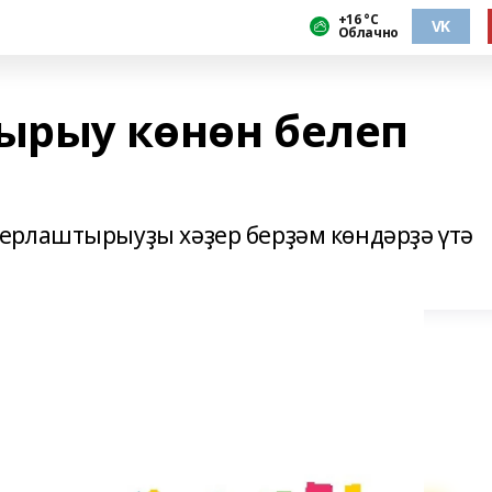
+16 °С
VK
Облачно
ырыу көнөн белеп
ерлаштырыуҙы хәҙер берҙәм көндәрҙә үтә