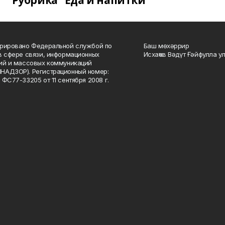
Рубрика "Еда и напитки"
рировано Федеральной службой по
Баш мөхәррир
в сфере связи, информационных
Исхаҡов Вәдүт Ғәйфулла у
ий и массовых коммуникаций
НАДЗОР). Регистрационный номер:
 ФС77-33205 от 11 сентября 2008 г.