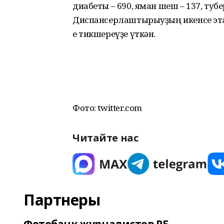
диабеты – 690, яман шеш – 137, туб
Диспансерлаштырыуҙың икенсе этаб
е тикшереүҙе үткән.
Фото: twitter.com
Читайте нас
Партнеры