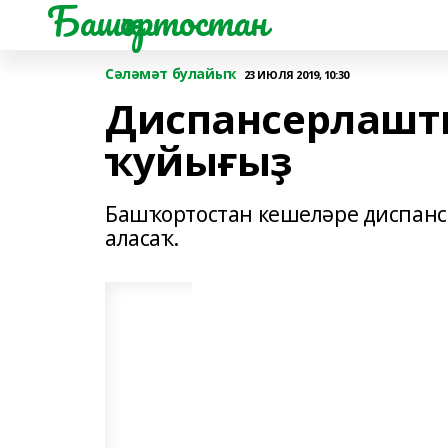
Башҡортостан
Сәләмәт булайыҡ
23 ИЮЛЯ 2019, 10:30
Диспансерлашт
ҡуйығыҙ
Башҡортостан кешеләре диспанс
аласаҡ.