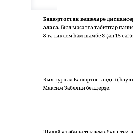
Башҡортостан кешеләре диспансе
аласаҡ.
Был маҡсатта табиптар паци
8-гә тиклем һәм шәмбе 8-ҙән 15 сәғәт
Был турала Башҡортостандың һаулы
Максим Забелин белдерҙе.
Шулай уҡ табипҡа тиклем ҡабул ите