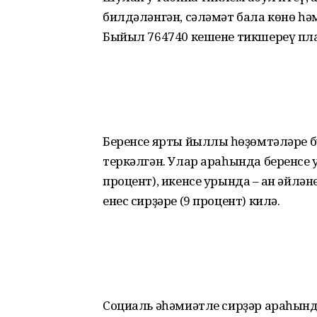
билдәләнгән, сәләмәт бала көнө һ
Быйыл 764740 кешене тикшереү п
Беренсе ярты йыллыҡ һөҙөмтәләре бу
теркәлгән. Улар араһында беренсе 
процент), икенсе урында – ҡан әйлән
енес сирҙәре (9 процент) килә.
Социаль әһәмиәтле сирҙәр араһында