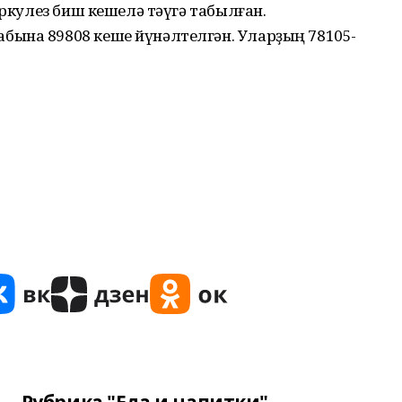
еркулез биш кешелә тәүгә табылған.
ына 89808 кеше йүнәлтелгән. Уларҙың 78105-