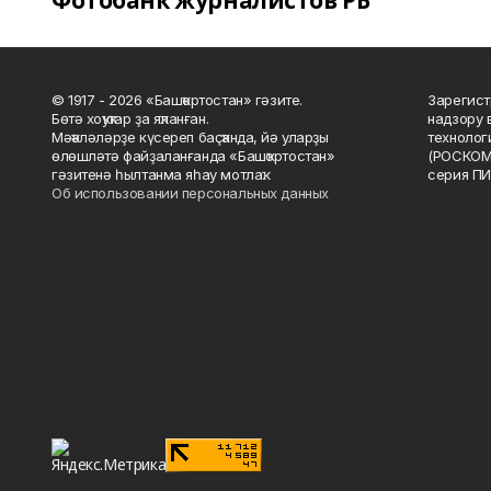
Фотобанк журналистов РБ
© 1917 - 2026 «Башҡортостан» гәзите.
Зарегист
Бөтә хоҡуҡтар ҙа яҡланған.
надзору 
Мәҡәләләрҙе күсереп баҫҡанда, йә уларҙы
технолог
өлөшләтә файҙаланғанда «Башҡортостан»
(РОСКОМ
гәзитенә һылтанма яһау мотлаҡ.
серия ПИ
Об использовании персональных данных