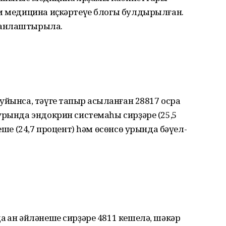
әм медицина иҫкәртеүе блогы булдырылған.
ланлаштырыла.
йынса, тәүге тапҡыр асыҡланған 28817 осраҡ
урында эндокрин системаһы сирҙәре (25,5
еше (24,7 процент) һәм өсөнсө урында бәүел-
 ҡан әйләнеше сирҙәре 4811 кешелә, шәкәр