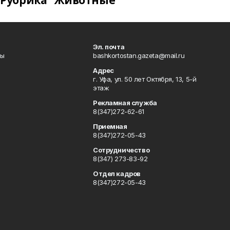
Рубрика "Животные"
Эл. почта
лы
bashkortostan.gazeta@mail.ru
Адрес
г. Уфа, ул. 50 лет Октября, 13, 5-й
этаж
Рекламная служба
8(347)272-62-61
Приемная
8(347)272-05-43
Сотрудничество
8(347) 273-83-92
Отдел кадров
8(347)272-05-43