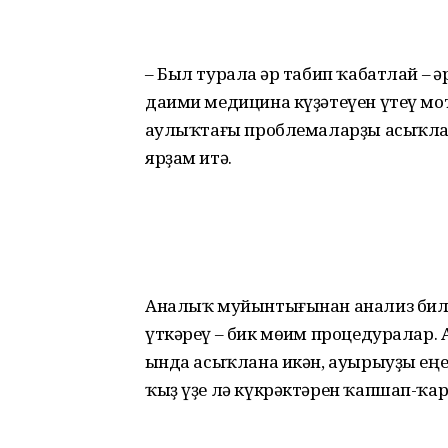
– Был турала һәр табип ҡабатлай – һ
даими медицина күҙәтеүен үтеү мот­
һаулыҡтағы проблемаларҙы асыҡ­ла
ярҙам итә.
Аналыҡ муйынтығынан анализ билд
үткәреү – бик мөһим процедуралар
һында асыҡлана икән, ауырыуҙы еңе
ҡыҙ үҙе лә күкрәктәрен ҡапшап-ҡа­р