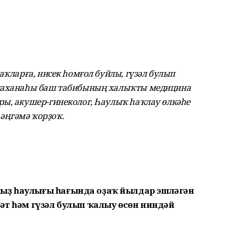
аҡларға, нисек һомғол буйлы, гүзәл булып
ауаханаһы баш табибының халыҡты медицина
ры, акушер-гинеколог, Һаулыҡ һаҡлау өлкәһе
әңгәмә ҡорҙоҡ.
ҡыҙ һаулығы һағында оҙаҡ йылдар эшләгән
мәт һәм гүзәл булып ҡалыу өсөн ниндәй