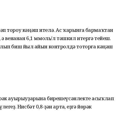
әп тороу кәңәш ителә. Ас ҡарынға бармаҡтан
 ә венанан 6,1 ммоль/л тәшкил итергә тейеш.
алып биш йыл һайын контролдә тоторға кәңәш
өрәк ауырыуҙарына бирешеүсәнлекте асыҡлап
геҙ. Нисбәт 0,8-ҙән артһа, һеҙгә йөрәк