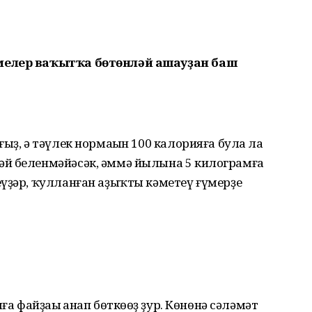
мелер ваҡытҡа бөтөнләй ашауҙан баш
ыҙ, ә тәүлек нормаһын 100 калорияға булһа ла
әй беленмәйәсәк, әммә йылына 5 килограмға
үҙәр, ҡулланған аҙыҡты кәметеү ғүмерҙе
ға файҙаһы һанап бөткөһөҙ ҙур. Көнөнә сәләмәт