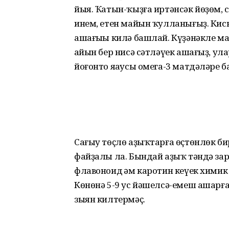
йыя. Ҡатын-ҡыҙға иртәнсәк йөҙөм, с
инем, етен майын ҡулланығыҙ. Киск
ашағыһы килә башлай. Күҙәнәкле мат
һайын бер нисә сәтләүек ашағыҙ, у
йоғонто яһаусы омега-3 матдәләре б
Сағыу төҫлө аҙыҡтарға өҫтөнлөк би
файҙалы ла. Бындай аҙыҡ тәндә за
флавоноид һәм каротин кеүек химик э
Көнөнә 5-9 ус йәшелсә-емеш ашарғ
зыян килтермәҫ.