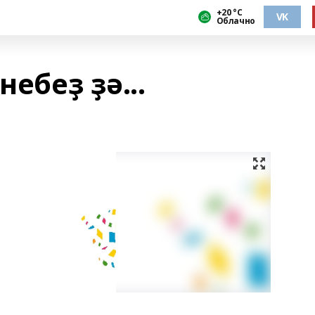
+20 °С
VK
Облачно
небеҙ ҙә...