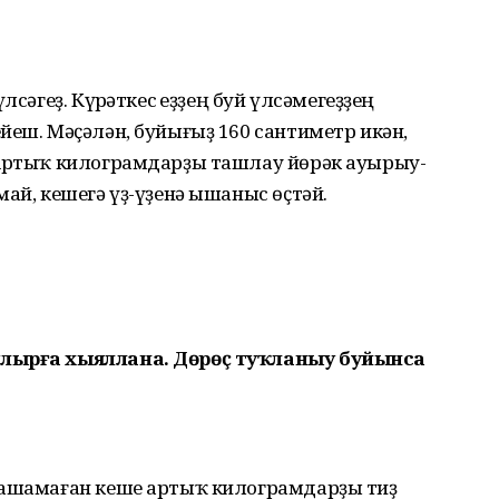
сәгеҙ. Күрһәткес һеҙҙең буй үлсәме­геҙҙең
йеш. Мәҫәлән, буйығыҙ 160 сантиметр икән,
 Артыҡ килограм­дарҙы ташлау йөрәк ауырыу­
ай, кешегә үҙ-үҙенә ышаныс өҫтәй.
улырға хыяллана. Дөрөҫ туҡланыу буйынса
 ашамаған кеше артыҡ килограмдарҙы тиҙ