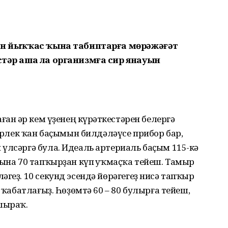
тан йыҡҡас ҡына табиптарға мөрәжәғәт
естәр аша ла организмға сир янауын
ан һәр кем үҙенең күрһәткестәрен белергә
иерлек ҡан баҫымын билдәләүсе прибор бар,
үлсәргә була. Идеаль артериаль баҫым 115-кә
тына 70 тапҡырҙан күп һуҡмаҫҡа тейеш. Тамыр
геҙ. 10 секунд эсендә йөрәгегеҙ нисә тапҡыр
а ҡабатлағыҙ. Һөҙөмтә 60 – 80 булырға тейеш,
шыраҡ.