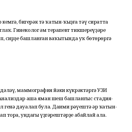
әр кемгә, бигерәк тә ҡатын-ҡыҙға тәү сиратта
лаҡ. Гинеколог һәм терапевт тикшереү­ҙәре
п, сирҙе башланған ваҡытында уҡ бөтөрөргә
ә­ләү, маммография йәки күкрәктәргә УЗИ
. Анализдар аша яман шеш башланғыс стадия­
л генә дауалап була. Даими рәүештә һәр ҡатын-
ап торһа, ундағы үҙгәрештәрҙе абайлай ала.