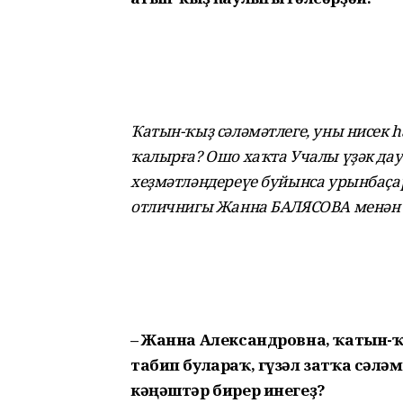
Ҡатын-ҡыҙ сәләмәтлеге, уны нисек һ
ҡалырға? Ошо хаҡта Учалы үҙәк д
хеҙмәтләндереүе буйынса урынбаҫа
отличнигы Жанна БАЛЯСОВА менән 
– Жанна Александровна, ҡатын-
табип булараҡ, гүзәл затҡа сәлә
кәңәштәр бирер инегеҙ?