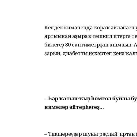
Кендек кимәлендә ҡорһаҡ әйләнәһен үл
яртыһынан аҙыраҡ тәшкил итергә те
биле­геҙ 80 сантиметрҙан ашмаһын.
ҙарын, диабетты иҫкәртеп кенә ҡалм
– Һәр ҡатын-ҡыҙ һомғол буйлы б
нимәләр әйтерһегеҙ...
– Тикшереүҙәр шуны раҫлай: иртән