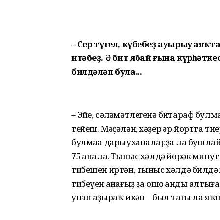
– Сер түгел, күбебеҙ ауырыу аяҡ
итәбеҙ. Ә бит ябай ғына күрһәтк
билдәләп була...
– Эйе, сәләмәтлегенә битараф булмағ
тейеш. Мәҫәлән, хәҙер һәр йортта т
булмаһа дарыуханаларҙа ла бушлай 
75 һанала. Тыныс хәлдә йөрәк мину
тибешен иртән, тыныс хәлдә билдәлә
тибеүен һанағыҙ ҙа ошо һанды алтығ
унан аҙыраҡ икән – был тағы ла яҡ