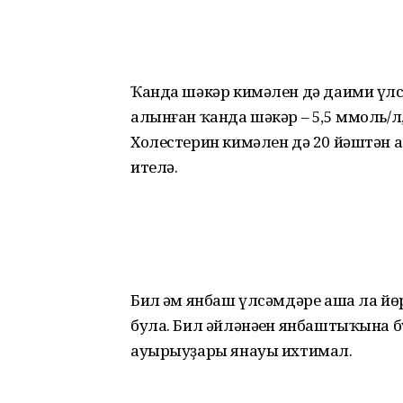
Ҡанда шәкәр кимәлен дә даими үлс
алынған ҡанда шәкәр – 5,5 ммоль/л,
Холестерин кимәлен дә 20 йәштән 
ителә.
Бил һәм янбаш үлсәмдәре аша ла й
була. Бил әйләнәһен янбаш­тыҡына бүле
ауырыуҙары янауы ихтимал.