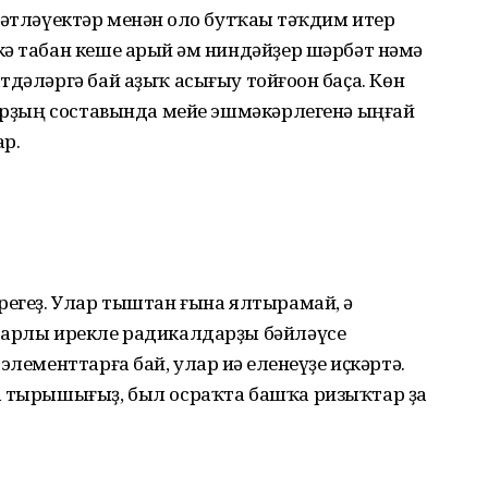
әтләүектәр менән һоло бутҡаһы тәҡдим итер
ә табан кеше арый һәм ниндәйҙер шәрбәт нәмә
дәләргә бай аҙыҡ асығыу тойғоһон баҫа. Көн
ларҙың составында мейе эшмәкәрлегенә ыңғай
ар.
регеҙ. Улар тыштан ғына ялтырамай, ә
рарлы ирекле радикалдарҙы бәйләүсе
лементтарға бай, улар иһә елһенеүҙе иҫкәртә.
а тырышығыҙ, был осраҡта башҡа ризыҡтар ҙа