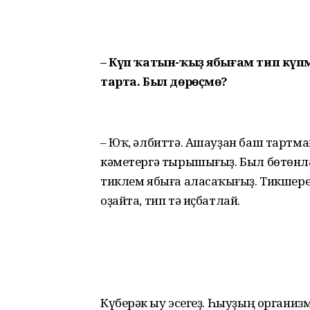
– Күп ҡатын-ҡыҙ ябығам тип күп
тарта. Был дөрөҫмө?
– Юҡ, әлбиттә. Ашауҙан баш тарт­мағ
кәметергә тырышығыҙ. Был бөтөнл
тиклем ябыға аласаҡһығыҙ. Тикшере
оҙайта, тип тә иҫбатлай.
Күберәк һыу эсегеҙ. Һыуҙың организм