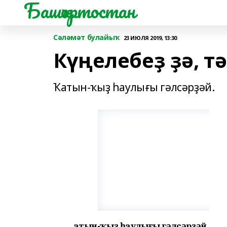
Башҡортостан
Сәләмәт булайыҡ
23 ИЮЛЯ 2019, 13:30
Күңелебеҙ ҙә, тә
Ҡатын-ҡыҙ һаулығы гәлсәрҙәй.
Ҡатын-ҡыҙ һаулығы гәлсәрҙәй.