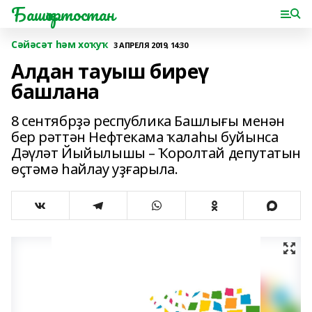
Башҡортостан
Сәйәсәт һәм хоҡуҡ
3 АПРЕЛЯ 2019, 14:30
Алдан тауыш биреү
башлана
8 сентябрҙә республика Башлығы менән
бер рәттән Нефтекама ҡалаһы буйынса
Дәүләт Йыйылышы – Ҡоролтай депутатын
өҫтәмә һайлау уҙғарыла.