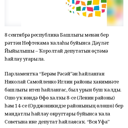
8 сентябрҙә республика Башлығы менән бер
рәттән Нефтекама ҡалаһы буйынса Дәүләт
Йыйылышы – Ҡоролтай депутатын өҫтәмә
һайлау уҙғарыла.
Парламентҡа “Берҙәм Рәсәй”ҙән һайланған
Николай Самойленко Иглин районы хакимиәте
башлығы итеп һайланғас, был урын буш ҡалды.
Ошо уҡ көндә Өфө халҡы 8-се (Ленин районы)
һәм 14-се (Орджоникидзе районының өлөшө) бер
мандатлы һайлау округтары буйынса ҡала
Советына ике депутат һайлаясаҡ. “Вся Уфа”