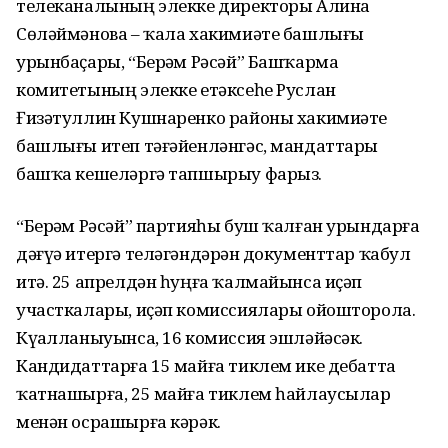
телеканалының элекке директоры Алина
Сөләймәнова – ҡала хакимиәте башлығы
урынбаҫары, “Берҙәм Рәсәй” Башҡарма
комитетының элекке етәксеһе Руслан
Ғизәтуллин Кушнаренко районы хакимиәте
башлығы итеп тәғәйенләнгәс, мандаттарҙы
башҡа кешеләргә тапшырыу фарыз.
“Берҙәм Рәсәй” партияһы буш ҡалған урындарға
дәғүә итергә теләгәндәрҙән документтар ҡабул
итә. 25 апрелдән һуңға ҡалмайынса иҫәп
участкалары, иҫәп комиссиялары ойошторола.
Күҙалланыуынса, 16 комиссия эшләйәсәк.
Кандидаттарға 15 майға тиклем ике дебатта
ҡатнашырға, 25 майға тиклем һайлаусылар
менән осрашырға кәрәк.