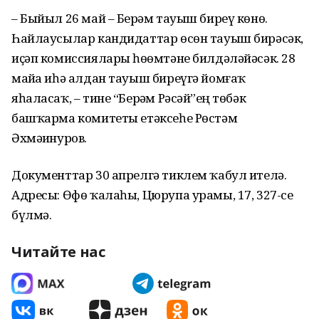
– Быйыл 26 май – Берҙәм тауыш биреү көнө.
Һайлаусылар кандидаттар өсөн тауыш бирәсәк,
иҫәп комиссиялары һөҙөмтәне билдәләйәсәк. 28
майҙа иһә алдан тауыш биреүгә йомғаҡ
яһаласаҡ, – тине “Берҙәм Рәсәй”ҙең төбәк
башҡарма комитеты етәксеһе Рөстәм
Әхмәҙинуров.
Документтар 30 апрелгә тиклем ҡабул ителә.
Адресы: Өфө ҡалаһы, Цюрупа урамы, 17, 327-се
бүлмә.
Читайте нас