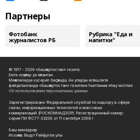
Партнеры
Фотобанк
Рубрика "Еда и
журналистов РБ
напитки"
© 1917 - 2026 «Башҡортостан» гәзите.
Бөтә хоҡуҡтар ҙа яҡланған.
Мәҡәләләрҙе күсереп баҫҡанда, йә уларҙы өлөшләтә
файҙаланғанда «Башҡортостан» гәзитенә һылтанма яһау мотлаҡ.
Об использовании персональных данных
Зарегистрировано Федеральной службой по надзору в сфере
связи, информационных технологий и массовых
коммуникаций (РОСКОМНАДЗОР). Регистрационный номер:
серия ПИ ФС77-33205 от 11 сентября 2008 г.
Баш мөхәррир
Исхаҡов Вәдүт Ғәйфулла улы