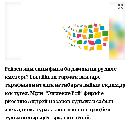
Рәсәйҙең яңы синыфына баҫымды ни рәүешле
кәметергә? Был йәһәттән тармаҡ вәкилдәре
тарафынан әйтелгән иғтибарға лайыҡ тәҡдимдәр
юҡ түгел. Мәҫәлән, “Эшлекле Рәсәй” фирҡәһе
рәйестәше Андрей Назаров судьялар сафын
элек адвокатурала эшләгән юристар иҫәбенә
тулыландырырға кәрәк, тип иҫәпләй.