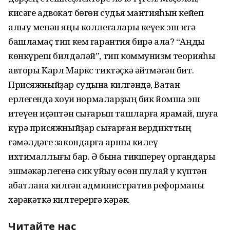
кисәге адвокат бөгөн судья мантияһын кейеп
алыу менән яңы коллегалары кеүек эш итә
башламаҫ тип кем гарантия бирә ала? “Аңды
көнкүреш билдәләй”, тип коммунизм теорияһы
авторы Карл Маркс тиктәҫкә әйтмәгән бит.
Присяжныйҙар судына килгәндә, Ватан
ерлегендә хоҡуҡи нормаларҙың бик йомшаҡ эш
итеүен иҫәптән сығарып ташларға ярамай, шуға
күрә присяжныйҙар сығарған вердикттың
ғәмәлдәге закондарға ҡаршы килеү
ихтималлығы бар. Ә бына тикшереү органдары
эшмәкәрлегенә сик ҡуйыу өсөн шулай уҡ күптән
ҡабатлана килгән административ реформаны
хәрәкәткә килтерергә кәрәк.
Читайте нас