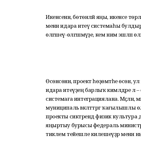
Икенсенән, бөтөнләй яңы, икенсе төрл
менән идара итеү системаһы булдырыл
өлгәшеү-өлгәшмәүҙе, кем нимә эшләп өлг
Өсөнсөнән, проект һөҙөмтәһе өсөн, ул
идара итеүҙең барлыҡ кимәлдәре лә – 
системаға интеграциялана. Мәҫәлән, м
муниципаль вәкәләттәргә ҡағылышлы 
проекты сиктәрендә физик культура 
яңыртыу бурысы федераль минист
тиклем тейешле килешеүҙәр менән 