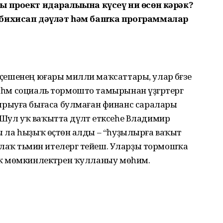
 проект идаралығына күсеү ни өсөн кәрәк?
 бихисап дәүләт һәм башҡа программалар
 үҫешенең юғары милли маҡсаттары, улар бәғзе
 һәм социаль тормошто тамырынан үҙгәртергә
рыуға бығаса булмаған финанс саралары
Шул уҡ ваҡытта дәүләт етәксеһе Владимир
ны ла һыҙыҡ өҫтөнә алды – “һуҙылырға ваҡыт
мотлаҡ тәьмин ителергә тейеш. Уларҙы тормошҡа
лыҡ мөмкинлектәрен ҡулланыу мөһим.