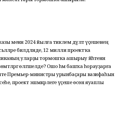
азы менән 2024 йылға тиклем дәүләт үҫешенең
әләләре билдәләнде, 12 милли проектҡа
ликаның уларҙы тормошҡа ашырыу йәһәтенән
һөҙөмтәләргә өлгәшелде? Ошо һәм башҡа һорауҙарға
әте Премьер-министры урынбаҫары вазифаһын
еһе, проект эшмәкәрлеге үҫеше өсөн яуаплы