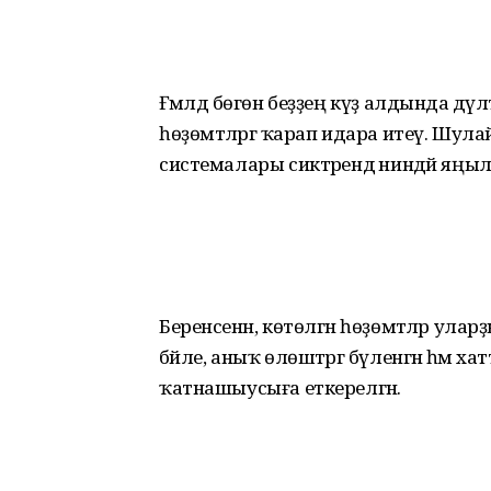
Ғәмәлдә бөгөн беҙҙең күҙ алдында дә
һөҙөмтәләргә ҡарап идара итеү. Шула
системалары сиктәрендә ниндәй я
Беренсенән, көтөлгән һөҙөмтәләр улар
бәйле, аныҡ өлөштәргә бүленгән һәм х
ҡатнашыусыға еткерелгән.