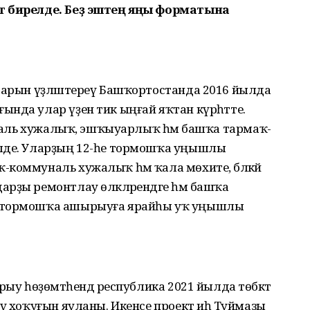
т бирелде. Беҙ эштең яңы форматына
тарын үҙләштереү Башҡорт­останда 2016 йылда
нда улар үҙен тик ыңғай яҡтан күрһәтте.
муналь хужа­лыҡ, эшҡыуарлыҡ һәм башҡа тармаҡ­
елде. Уларҙың 12-һе тормошҡа уңышлы
коммуналь хужалыҡ һәм ҡала мөхите, бәләкәй
рҙы ремонтлау өлкәләрендәге һәм башҡа
ы тормошҡа ашырыуға ярайһы уҡ уңышлы
ыу һөҙөм­тәһендә республика 2021 йылда төбәктә
еү хоҡуғын яуланы. Икенсе проект иһә Туймазы