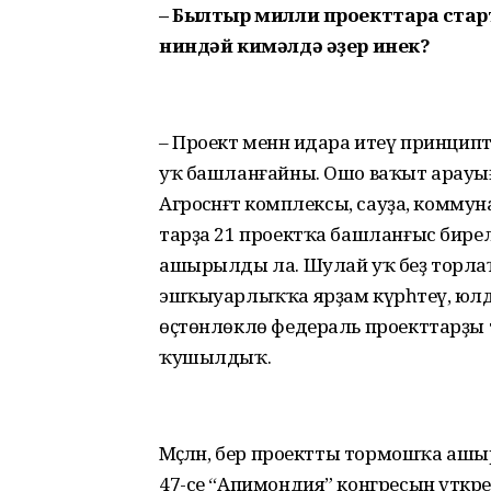
– Былтыр милли проекттарға стар
ниндәй кимәлдә әҙер инек?
– Проект менән идара итеү принцип
уҡ башланғайны. Ошо ваҡыт арауығы
Агро­сәнәғәт комплексы, сауҙа, ком
тарҙа 21 проектҡа башланғыс бир
ашырылды ла. Шулай уҡ беҙ торлаҡ-
эшҡыуарлыҡҡа ярҙам күрһәтеү, юлда
өҫтөнлөклө федераль проекттарҙ
ҡушылдыҡ.
Мәҫәлән, бер проектты тормошҡа ашыр
47-се “Апимондия” конгресын үткәр