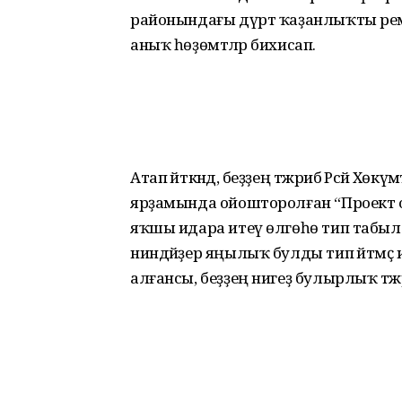
районындағы дүрт ҡаҙан­лыҡты ре
аныҡ һөҙөм­тәләр бихисап.
Атап әйткәндә, беҙҙең тәжрибә Рәсәй 
ярҙамында ойошторолған “Проект о
яҡшы идара итеү өлгөһө тип табыл
ниндәйҙер яңылыҡ булды тип әйтмәҫ
алғансы, беҙҙең нигеҙ булырлыҡ тәжр