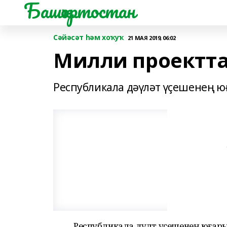
Башҡортостан
Сәйәсәт һәм хоҡуҡ
21 МАЯ 2019, 06:02
Милли проектта
Республикала дәүләт үҫешенең 
Республикала дәүләт үҫешенең юғ