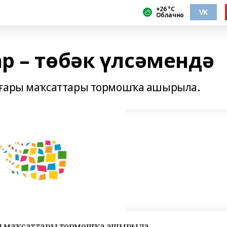
+26 °С
VK
Облачно
р – төбәк үлсәмендә
юғары маҡсаттары тормошҡа ашырыла.
ары маҡсаттары тормошҡа ашырыла.