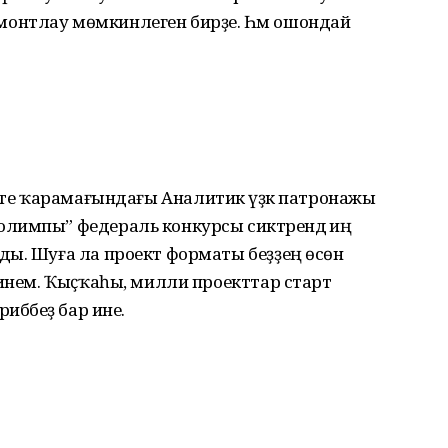
монтлау мөмкинлеген бирҙе. Һәм ошондай
Хөкүмәте ҡарамағындағы Аналитик үҙәк патронажы
лимпы” федераль конкурсы сиктәрендә иң
ды. Шуға ла проект форматы беҙҙең өсөн
 инем. Ҡыҫҡаһы, милли проекттар старт
ибәбеҙ бар ине.