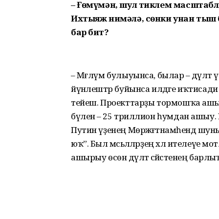
– Ғөмүмән, шул тиклем масштаблы
Ихтыяж нимәлә, сөнки унан тыш
бар бит?
– Мәғлүм булыуынса, былар – дәүләт
йүнәлештәр буйынса илдәге иҡтисади
тейеш. Проекттарҙы тормошҡа ашы
бүленә – 25 триллион һумдан ашыу. 
Путин үҙенең Мөрәжәғәтнамәһендә шу
юҡ”. Был мәсьәләләрҙең хәл ителеүе 
ашырыу өсөн дәүләт сәйәсәтенең бар