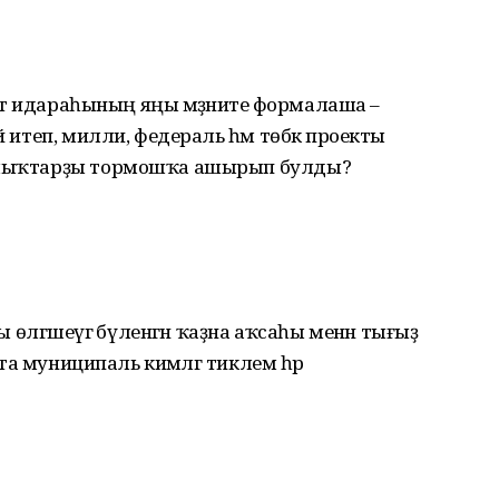
үләт идараһының яңы мәҙәниәте формалаша –
й итеп, милли, федераль һәм төбәк проекты
ңылыҡтарҙы тормошҡа ашырып булды?
ҙы өлгәшеүгә бүленгән ҡаҙна аҡсаһы менән тығыҙ
атта муниципаль кимәлгә тиклем һәр