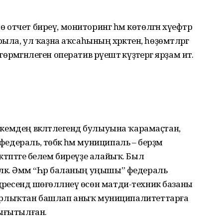
ө отчет биреү, мониторинг һәм көтөлгән хәүефтәр
а, ул ҡаҙна аҡсаһының хәрәкәтен, һөҙөмтәләргә
өрмәгәнлеген оператив рәүештә күҙәтергә ярҙам итә.
 кемдең вәкәләтлегендә булыуына ҡарамаҫ­тан,
федераль, төбәк һәм муниципаль – берҙәм
әктәптәге белем биреүҙе алайыҡ. Был
өлкә. Әммә “Һәр баланың уңышы” федераль
дәресендә шөғөлләнеү өсөн матди-техник базаны
рлыҡтан башлап аныҡ муниципалитеттарға
нығытылған.