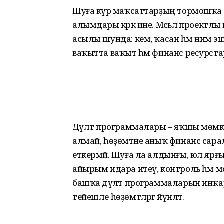
Шуға күрә маҡсаттарҙың тормошҡа
алымдары кәрәк ине. Мәсьәлә проектлы
асылы шунда: кем, ҡасан һәм нимә эш
ваҡытта ваҡыт һәм финанс ресурстары 
Дәүләт программалары – яҡшы мөмкин
алмай, һөҙөмтәне аныҡ финанс сара
еткермәй. Шуға ла алдынғы, юл ярғы
айырым идара итеү, контроль һәм 
башҡа дәүләт программаларын инҡар 
тейешле һөҙөмтәләргә йүнәлтә.