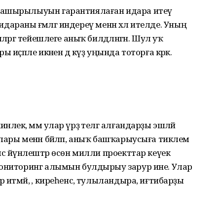
 ашырылыуын гарантиялаған идара итеү
 идараны ғәмәлгә индереү менән хәл ителде. Уның
ләргә тейешлеге аныҡ билдәләнгән. Шул уҡ
иҫәпле икәнен дә күҙ уңында тоторға кәрәк.
лек, әммә улар үрҙә телгә алғандарҙы эшләй
лары менән бәйләп, аныҡ башҡарыусыға тиклем
с йүнәлештәр өсөн милли проекттар кеүек
мониторинг алымын булдырыу зарур ине. Улар
итмәй, ә, киреһенсә, тулыландыра, иғтибарҙы