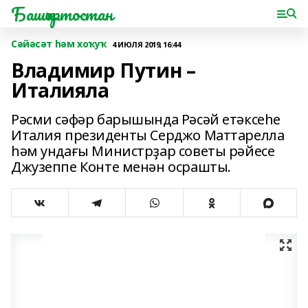
Башҡортостан
Сәйәсәт һәм хоҡуҡ
4 ИЮЛЯ 2019, 16:44
Владимир Путин –
Италияла
Рәсми сәфәр барышында Рәсәй етәксеһе
Италия президенты Серджо Маттарелла
һәм ундағы Министрҙар советы рәйесе
Джузеппе Конте менән осрашты.