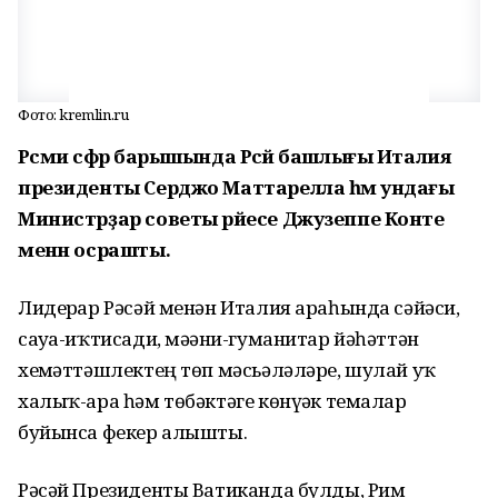
Фото: kremlin.ru
Рәсми сәфәр барышында Рәсәй башлығы Италия
президенты Серджо Маттарелла һәм ундағы
Министрҙар советы рәйесе Джузеппе Конте
менән осрашты.
Лидерҙар Рәсәй менән Италия араһында сәйәси,
сауҙа-иҡтисади, мәҙәни-гуманитар йәһәттән
хеҙмәттәшлектең төп мәсьәләләре, шулай уҡ
халыҡ-ара һәм төбәктәге көнүҙәк темалар
буйынса фекер алышты.
Рәсәй Президенты Ватиканда булды, Рим