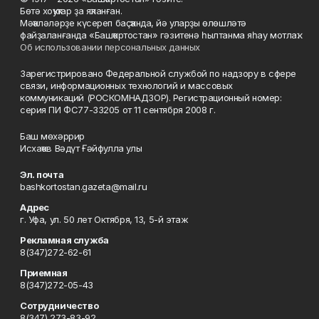
Бөтә хоҡуҡтар ҙа яҡланған.
Мәҡәләләрҙе күсереп баҫҡанда, йә уларҙы өлөшләтә
файҙаланғанда «Башҡортостан» гәзитенә һылтанма яһау мотлаҡ.
Об использовании персональных данных
Зарегистрировано Федеральной службой по надзору в сфере
связи, информационных технологий и массовых
коммуникаций (РОСКОМНАДЗОР). Регистрационный номер:
серия ПИ ФС77-33205 от 11 сентября 2008 г.
Баш мөхәррир
Исхаҡов Вәдүт Ғәйфулла улы
Эл. почта
bashkortostan.gazeta@mail.ru
Адрес
г. Уфа, ул. 50 лет Октября, 13, 5-й этаж
Рекламная служба
8(347)272-62-61
Приемная
8(347)272-05-43
Сотрудничество
8(347) 273-83-92