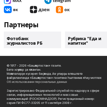
Партнеры
Фотобанк
Рубрика "Еда и
журналистов РБ
напитки"
© 1917 - 2026 «Башҡортостан» гәзите.
Бөтә хоҡуҡтар ҙа яҡланған.
Мәҡәләләрҙе күсереп баҫҡанда, йә уларҙы өлөшләтә
файҙаланғанда «Башҡортостан» гәзитенә һылтанма яһау мотлаҡ.
Об использовании персональных данных
Зарегистрировано Федеральной службой по надзору в сфере
связи, информационных технологий и массовых
коммуникаций (РОСКОМНАДЗОР). Регистрационный номер:
серия ПИ ФС77-33205 от 11 сентября 2008 г.