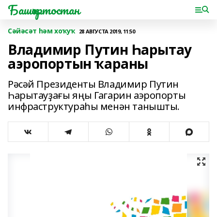
Башҡортостан
Сәйәсәт һәм хоҡуҡ
28 АВГУСТА 2019, 11:50
Владимир Путин Һарытау
аэропортын ҡараны
Рәсәй Президенты Владимир Путин
Һарытауҙағы яңы Гагарин аэропорты
инфраструктураһы менән танышты.