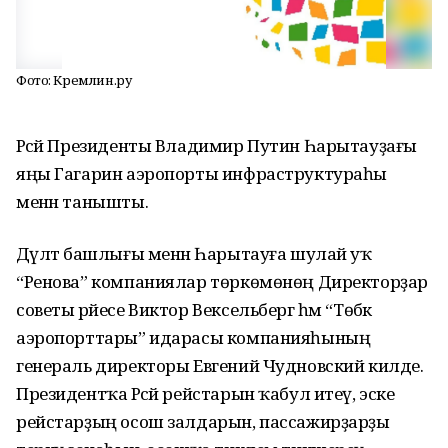
Фото: Кремлин.ру
Рәсәй Президенты Владимир Путин Һарытауҙағы
яңы Гагарин аэропорты инфраструктураһы
менән танышты.
Дәүләт башлығы менән Һарытауға шулай уҡ
“Ренова” компаниялар төркөмөнөң Директорҙар
советы рәйесе Виктор Вексельберг һәм “Төбәк
аэропорттары” идарасы компанияһының
генераль директоры Евгений Чудновский килде.
Президентҡа Рәсәй рейстарын ҡабул итеү, эске
рейстарҙың осош залдарын, пассажирҙарҙы