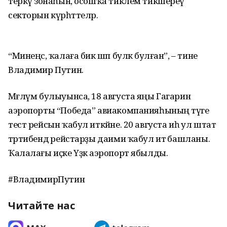
теркәү зонаһын, осошҡа тиклем тикшереү
секторын күрһәттеләр.
“Минеңсә, ҡалаға бик шәп буләк булған”, – тине
Владимир Путин.
Мәғлүм булыуынса, 18 августа яңы Гагарин
аэропорты “Победа” авиакомпанияһының тәүге
тест рейсын ҡабул иткәйне. 20 августа иһә ул штат
тәртибендә рейстарҙы даими ҡабул итә башланы.
Ҡалалағы иҫке Үҙәк аэропорт ябылды.
#ВладимирПутин
Читайте нас