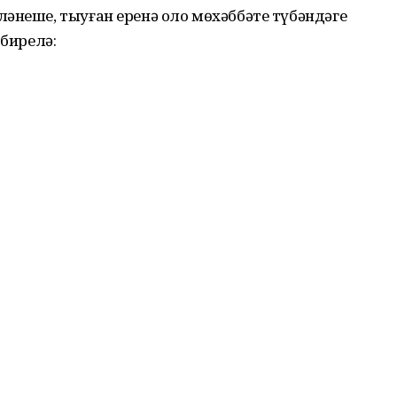
әнеше, тыуған еренә оло мөхәббәте түбәндәге
 бирелә: