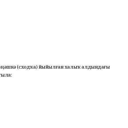
әңәшкә (сходҡа) йыйылған халыҡ алдындағы
тыла: