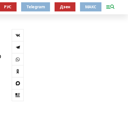
РУС
Telegram
Дзен
МАКС
р