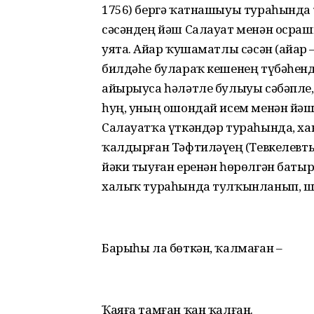
1756) бергә ҡатнашыуы тураһында 
сәсәндең йәш Салауат менән осра
уята. Айҙар ҡушаматлы сәсән (айҙар
билдәһе булараҡ кешенең түбәһенд
айырыуса һәләтле булыуы сәбәпле, 
һуң, уның ошондай исем менән йәш
Салауатҡа үткәндәр тураһында, хан
ҡалдырған Тәфтиләүҙең (Тевкелев
йәки тыуған еренән һөрөлгән батыр
халыҡ тураһында тулҡынланып, ш
Барыһы ла бөткән, ҡалмаған –
Ҡаяға тамған ҡан ҡалған.