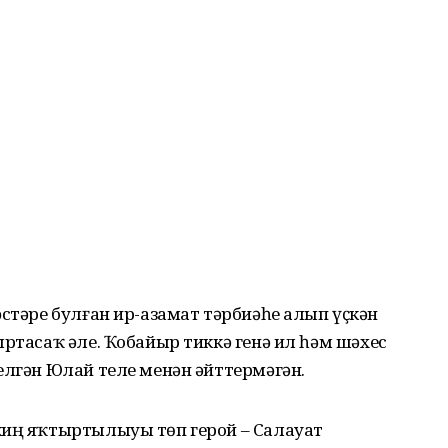
әстәре булған ир-азамат тәрбиәһе алып үҫкән
ыртасаҡ әле. Ҡобайыр тиккә генә ил һәм шәхес
елгән Юлай теле менән әйттермәгән.
киң яҡтыртылыуы төп герой – Салауат