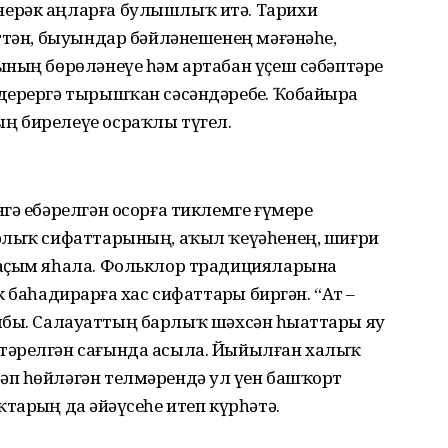
ерәк аңларға булышлыҡ итә. Тарихи
ттән, быуындар бәйләнешенең мәғәнәһе,
ының бөрөләнеүе һәм артабан үҫеш сәбәптәре
ерергә тырышҡан сәсәндәребеҙ. Ҡобайырҙа
ң бирелеүе осраҡлы түгел.
гә ебәрелгән осорға тиклемге ғүмере
ырлыҡ сифаттарының, аҡыл ҡеүәһенең, шиғри
баҫым яһала. Фольклор традицияларына
 баһадирҙарға хас сифаттарҙы биргән. “Ат –
лҡыбыҙ. Салауаттың барлыҡ шәхсән һыҙаттары яу
тәрелгән сағында асыла. Йыйылған халыҡ
п һөйләгән телмә­рендә ул үҙен башҡорт
арҙың да әйҙәүсеһе итеп күрһәтә.