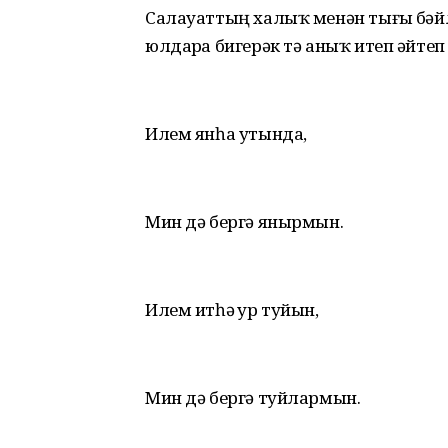
Салауаттың халыҡ менән тығыҙ бәйл
юлдарҙа бигерәк тә аныҡ итеп әйтеп
Илем янһа утында,
Мин дә бергә янырмын.
Илем итһә ҙур туйын,
Мин дә бергә туйлармын.