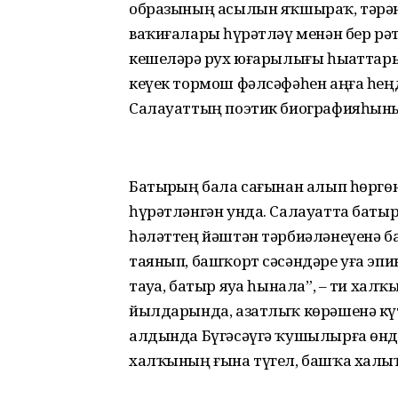
образының асылын яҡшыраҡ, тәрән
ваҡиғаларҙы һүрәтләү менән бер рә
кешеләрҙә рух юғарылығы һыҙаттар
кеүек тормош фәлсәфәһен аңға һеңд
Салауаттың поэтик биографияһыны
Батырҙың бала сағынан алып һөргөн
һүрәтләнгән унда. Салауатта бат
һәләттең йәштән тәрбиәләнеүенә 
таянып, башҡорт сәсәндәре уға эпик
тауҙа, батыр яуҙа һынала”, – ти ха
йылдарында, азатлыҡ көрәшенә кү
алдында Бүгә­сәүгә ҡушылырға өндә
халҡының ғына түгел, башҡа халыҡт