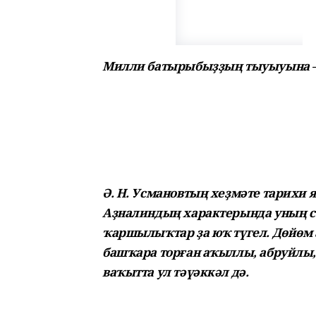
Милли батырыбыҙҙың тыуыуына – 
Ә. Н. Усмановтың хеҙмәте тарихи 
Аҙналиндың характерында уның 
ҡаршылыҡтар ҙа юҡ түгел. Дөйөм 
башҡара торған аҡыллы, абруйлы, 
ваҡытта ул тәүәккәл дә.