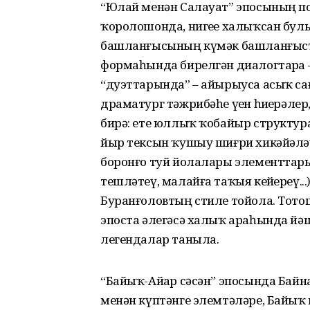
“Юлай менән Салауат” эпосының п
ҡоролошонда, нигеҙе халыҡсан бу
башланғысының күмәк башланғыс­та
формаһында бирелгән диалогтарҙа 
“дуэттарында” – айырыуса асыҡ с
драматург тәжрибәһе үҙен һиҙҙерәлер
бирә: ете юллыҡ ҡобайыр структура
йыр тексын ҡушыу шиғри хикәйәләүҙ
боронғо туй йолалары элементтары
тешләтеү, малайға таҡыя кейҙереү..
Буранғоловтың стиле тойола. Тотош а
эпоста әлегәсә халыҡ араһында йә
легендалар таныла.
“Байыҡ-Айҙар сәсән” эпосында Бай
менән күптәнге элемтәләре, Байыҡ