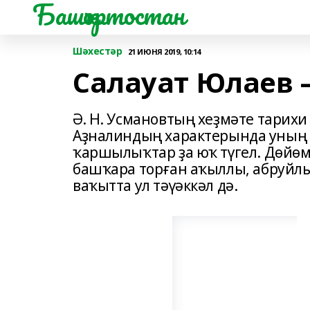
Башҡортостан
Шәхестәр
21 ИЮНЯ 2019, 10:14
Салауат Юлаев 
Ә. Н. Усмановтың хеҙмәте тарихи
Аҙналиндың характерында уның
ҡаршылыҡтар ҙа юҡ түгел. Дөйөм
башҡара торған аҡыллы, абруйлы,
ваҡытта ул тәүәккәл дә.