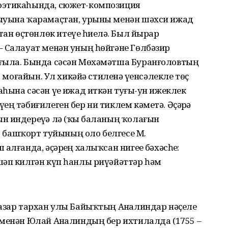
оэтика­һында, сюжет-композиция
лыуына ҡарамаҫтан, урыны менән шәхси ижад
н өҫтөнлөк итеүе һиҙелә. Был йырҙар
– Салауат менән уның һөйгәне Гөлбәзир
ағыла. Бында сәсән Мөхәмәтша Буранғоловтың
, моғайын. Ул хикәйә стиленә үҙенсәлекле төҫ
һына сәсән үҙе ижад иткән туғыҙ-ун ижеклек
ең тәбиғилеген бер ни тиклем кәметә. Әҫәрҙә
н индереүҙә лә (ҡыҙ баланың ҡолағын
.) башҡорт туйының оло белгесе М.
лғанда, әҫәрҙең халыҡсан нигеҙе бәхәсһеҙ:
шәп килгән күп һанлы риүәйәттәр һәм
назар тархан улы Байыҡтың Аҙналиндар нәҫеле
 менән Юлай Аҙналиндың бер ихтилалда (1755 –