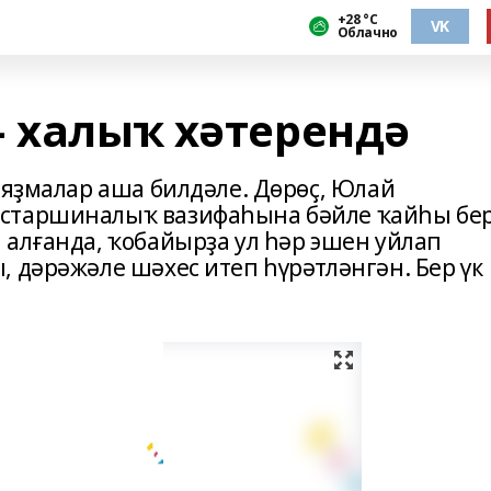
+28 °С
VK
Облачно
– халыҡ хәтерендә
 яҙмалар аша билдәле. Дөрөҫ, Юлай
 старшиналыҡ вазифаһына бәйле ҡайһы бе
 алғанда, ҡобайырҙа ул һәр эшен уйлап
 дәрәжәле шәхес итеп һүрәтләнгән. Бер үк