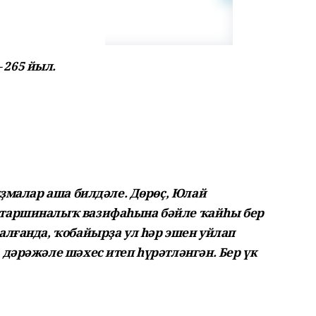
265 йыл.
яҙмалар аша билдәле. Дөрөҫ, Юлай
старшиналыҡ вазифаһына бәйле ҡайһы бер
алғанда, ҡобайырҙа ул һәр эшен уйлап
дәрәжәле шәхес итеп һүрәтләнгән. Бер үк