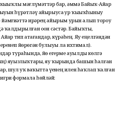
ҡыҙыҡлы мәғлүмәттәр бар, әммә Байыҡ-Айҙар
шыуын һүрәтләү айырыуса ҙур ҡыҙыҡһыныу
 – йәмғиәттә ирҙәрҙең айырым урын алып тороу
ә ҡалдырылған оҙон сәстәр. Байыҡты,
Айҙар тип атағандар, күрәһең. Яу еңелгәндән
еренеп йөрөгән булыуы ла ихтимал).
дар тураһында, йөҙ егерме ауылды көлгә
тың) яуызлыҡтары, яу ҡырында башын һалған
ҙар, шул уҡ ваҡытта үҙенең илен һаҡлап ҡалған
иғри формала һөйләй: