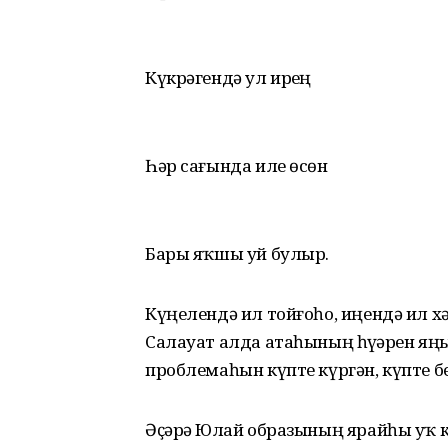
Күкрәгендә ул ирҙең
Һәр сағында иле өсөн
Бары яҡшы уй булыр.
Күңелендә ил тойғоһо, иңендә ил х
Салауат алда атаһының һүҙҙәрен яң
проблемаһын күпте күргән, күпте б
Әҫәрҙә Юлай образының ярайһы уҡ 