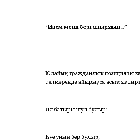
“Илем менән бергә янырмын...”
Юлайҙың гражданлыҡ позицияһы к
телмәрендә айырыуса асыҡ яҡтыр
Ил батыры шул булыр:
Һүҙе уның бер булыр,