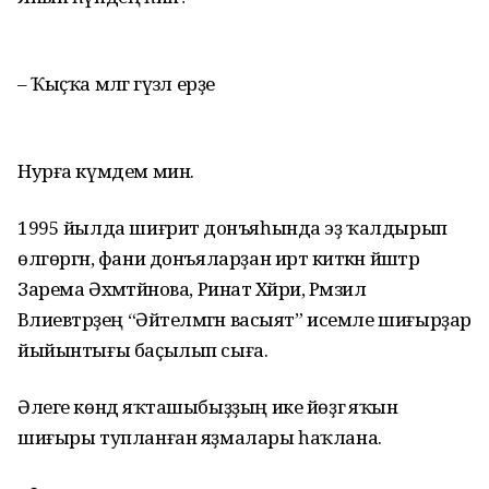
– Ҡыҫҡа мәлгә гүзәл ерҙе
Нурға күмдем мин.
1995 йылда шиғриәт донъяһында эҙ ҡалдырып
өлгөргән, фани донъя­ларҙан иртә киткән йәштәр
Зарема Әхмәтйәнова, Ринат Хәйри, Рәмзил
Вәлиевтәрҙең “Әйтелмәгән васыят” исемле шиғырҙар
йыйынтығы баҫылып сыға.
Әлеге көндә яҡташыбыҙҙың ике йөҙгә яҡын
шиғыры тупланған яҙма­лары һаҡлана.