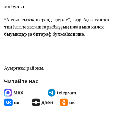
мәл булып.
“Алтын сыҡҡан ерендә ҡәҙерле”, тиҙәр. Аҫылташҡа
тиң һәләтле яҡташтарыбыҙҙың ижадына киләсәк
быуындар ҙа битараф булмаһын ине.
Ауырғазы районы.
Читайте нас