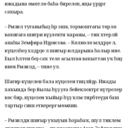
ижадына өмөтлө баһа бирелеп, яңы үрҙәргә
саҡыра.
– Рәмзил туғаныбыҙ һәр эшкә, тормоштағы төрлө
ваҡиғаға шиғри күҙлектән ҡараны, – тип хәтерләй
апаһы Земфира Иҙрисова. – Көлкөлө мәлдәрҙе лә,
күңелһеҙ хәлдәрҙе лә шиғыр юлдарына һалыр ине.
Был һәләтен беҙ саҡ теле асылған ваҡыттан уҡ һиҙә
инек Рәмзилдә, – тине ул.
Шағир күңелен бала күңеленә тиңләйҙәр. Ижады
хаҡында бер йылы һүҙ уға бейеклектәргә күтәрелер
көс бирә, күңелен ҡыйыр һүҙ ҡәләм тирбәтеүҙән баш
тартыр сиккә еткерергә мөмкин.
– Рәмзилдән шиғыр уҡыуын һораһаҡ, шул тиклем