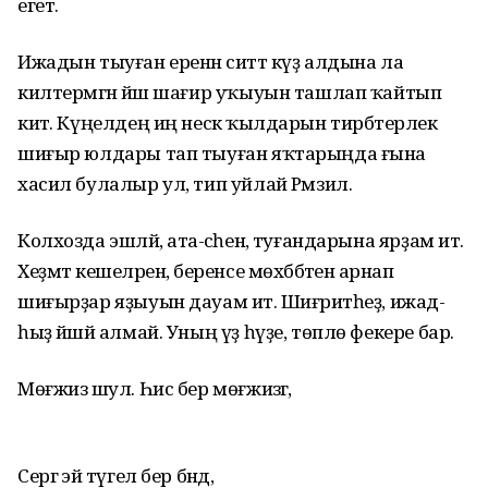
егет.
Ижадын тыуған еренән ситтә күҙ алдына ла
килтермәгән йәш шағир уҡыуын ташлап ҡайтып
китә. Күңелдең иң нескә ҡылдарын тирбәтерлек
шиғыр юлдары тап тыуған яҡтарыңда ғына
хасил булалыр ул, тип уйлай Рәмзил.
Колхозда эшләй, ата-әсәһенә, туған­дарына ярҙам итә.
Хеҙмәт кешеләренә, беренсе мөхәббәтенә арнап
шиғырҙар яҙыуын дауам итә. Шиғриәтһеҙ, ижад­
һыҙ йәшәй алмай. Уның үҙ һүҙе, төплө фекере бар.
Мөғжизә шул. Һис бер мөғжизәгә,
Сергә эйә түгел бер бәндә,