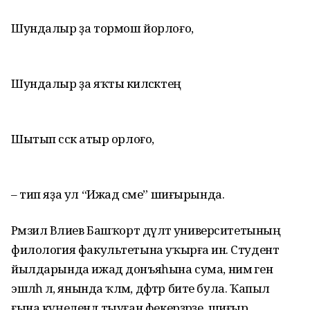
Шундалыр ҙа тормош йорлоғо,
Шундалыр ҙа яҡты киләсәктең
Шытып сәскә атыр орлоғо,
– тип яҙа ул “Ижад сәме” шиғырында.
Рәмзил Вәлиев Башҡорт дәүләт универси­тетының
филология факультетына уҡырға инә. Студент
йылдарында ижад донъяһына сума, нимә генә
эшләһә лә, янында ҡәләм, дәфтәр бите була. Ҡапыл
ғына күңелендә тыуған фекерҙәрҙе, шиғыр