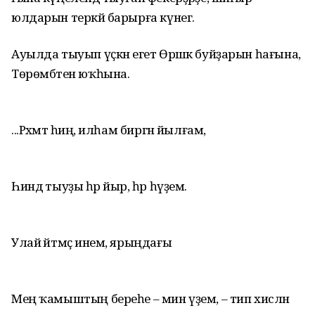
юлдарын теркәй барырға күнегә.
Ауылда тыуып үҫкән егет Өршәк буйҙарын һағына,
Төрөмбәтен юҡһына.
...Рәхмәт һиңә, илһам биргән йылғам,
Һиндә тыуҙы һәр йыр, һәр һүҙем.
Улай әйтмәҫ инем, ярыңдағы
Мең ҡамыштың береһе – мин үҙем, – тип хисләнә