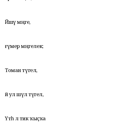
Йәшәү мәңге,
ғүмер мәңгелек;
Томан түгел,
йә ул шәүлә түгел,
Үтһә лә тик ҡыҫҡа