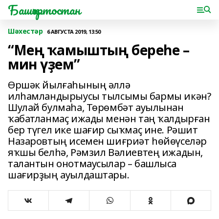
Башҡортостан
Шәхестәр
6 АВГУСТА 2019, 13:50
“Мең ҡамыштың береһе –
мин үҙем”
Өршәк йылғаһының әллә
илһамландырыусы тылсымы бармы икән?
Шулай булмаһа, Төрөмбәт ауылынан
ҡабатланмаҫ ижады менән таң ҡалдырған
бер түгел ике шағир сыҡмаҫ ине. Рәшит
Назаровтың исемен шиғриәт һөйөүселәр
яҡшы белһә, Рәмзил Вәлиевтең ижадын,
талантын онотмаусылар – башлыса
шағирҙың ауылдаштары.