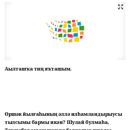
Аҫылташҡа тиң яҡташым.
Өршәк йылғаһының әллә илһамландырыусы
тылсымы бармы икән? Шулай булмаһа,