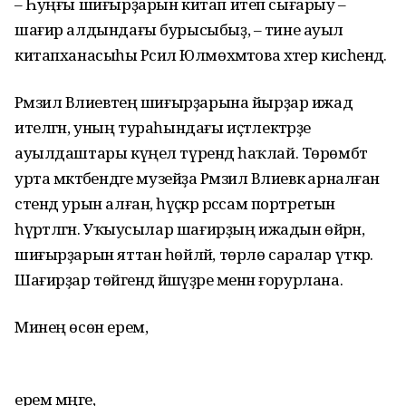
– Һуңғы шиғырҙарын китап итеп сығарыу –
шағир алдындағы буры­сыбыҙ, – тине ауыл
китапханасыһы Рәсилә Юлмөхәмәтова хәтер ки­сәһендә.
Рәмзил Вәлиевтең шиғырҙарына йырҙар ижад
ителгән, уның тура­һындағы иҫтәлек­тәрҙе
ауылдаштары күңел түрендә һаҡлай. Төрөмбәт
урта мәктәбендәге музейҙа Рәмзил Вәлиевкә арналған
стенд урын алған, һәүәҫ­кәр рәссам портретын
һүрәтләгән. Уҡыу­сылар шағирҙың ижадын өйрәнә,
шиғырҙарын яттан һөйләй, төрлө саралар үткәрә.
Шағирҙар төйәгендә йәшәүҙәре менән ғорурлана.
Минең өсөн ерем,
ерем мәңге,