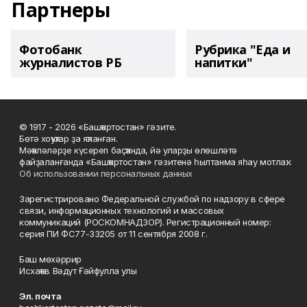
Партнеры
Фотобанк
Рубрика "Еда и
журналистов РБ
напитки"
© 1917 - 2026 «Башҡортостан» гәзите.
Бөтә хоҡуҡтар ҙа яҡланған.
Мәҡәләләрҙе күсереп баҫҡанда, йә уларҙы өлөшләтә
файҙаланғанда «Башҡортостан» гәзитенә һылтанма яһау мотлаҡ.
Об использовании персональных данных
Зарегистрировано Федеральной службой по надзору в сфере
связи, информационных технологий и массовых
коммуникаций (РОСКОМНАДЗОР). Регистрационный номер:
серия ПИ ФС77-33205 от 11 сентября 2008 г.
Баш мөхәррир
Исхаҡов Вәдүт Ғәйфулла улы
Эл. почта