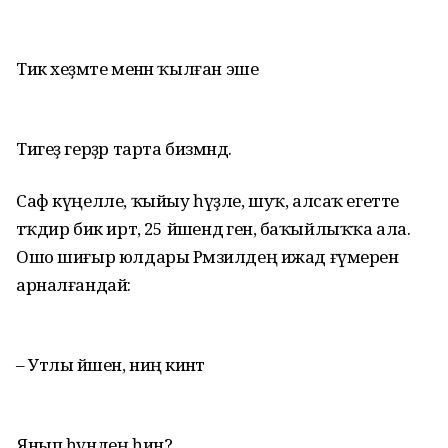
Тик хеҙмәте менән ҡылған эше
Тигеҙ герҙәр тарта бизмәндә.
Саф күңелле, ҡыйыу һүҙле, шуҡ, алсаҡ егетте
тәҡдир бик иртә, 25 йәшендә генә, баҡыйлыҡҡа ала.
Ошо шиғыр юлдары Рәмзилдең ижад ғүмеренә
арналғандай:
– Утлы йәшен, ниңә кинәт
Янып һүндең һин?