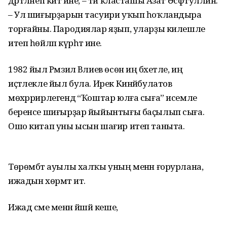
дәртләнеп китә ине, – ти класташы Азат Әсфәтуллин.
– Ул шиғырҙарын тасуири уҡып һоҡландыра
торғайны. Пародиялар яҙып, уларҙы килешле
итеп һөйләп күрһәтә ине.
1982 йыл Рәмзил Вәлиев өсөн иң бәхетле, иң
иҫтәлекле йыл була. Ирек Кинйәбулатов
мөхәррирлегендә “Ҡоштар юлға сыға” исемле
беренсе шиғырҙар йыйынтығы баҫылып сыға.
Ошо китап уны ысын шағир итеп таныта.
Төрөмбәт ауылы халҡы уның менән ғорурлана,
ижадын хөрмәт итә.
Ижад сәме менән йәшәй кеше,