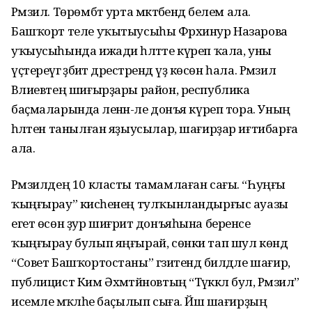
Рәмзил. Төрөмбәт урта мәктәбендә белем ала.
Башҡорт теле уҡытыусыһы Фәрхинур Назарова
уҡыусыһында ижади һәләтте күреп ҡала, уны
үҫтереүгә әҙәбиәт дәрестәрендә үҙ көсөн һала. Рәмзил
Вәлиевтең шиғырҙары район, республика
баҫмаларында әленән-әле донъя күреп тора. Уның
һәләтен танылған яҙыусылар, шағирҙар иғтибарға
ала.
Рәмзилдең 10 класты тамамлаған сағы. “Һуңғы
ҡыңғырау” кисәһенең тулҡын­лан­дыр­ғыс ауазы
егет өсөн ҙур шиғриәт донъяһына беренсе
ҡыңғырау булып яңғырай, сөнки тап шул көндә
“Совет Башҡортостаны” гәзитендә билдәле шағир,
публицист Ким Әхмәт­йә­нов­тың “Тәүәккәл бул, Рәмзил”
исемле мәҡәләһе баҫылып сыға. Йәш шағирҙың