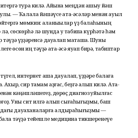
 итергә тура килә. Айына меңдән ашыу йәш
 улы. — Ҡалала йәшәүсе ата-әсәләр менән ауыл
йтергә мөмкин: ҡаланыҡылар үҙ балаһының
лә, сөскөрһә лә шунда уҡ табипҡа күрһәтә һәм
р тәүҙә үҙҙәренсә дауалап маташа. Шуны
ге өсөн иң тәүҙә ата-әсә яуап бирә, табиптар
 түгел, интернет аша дауалап, үҙҙәре балаға
 Ахыр, сир тамам аҙғас, беҙгә алып килә. Ата-
енән кәңәшләшегеҙ, дөрөҫ диагноз ҡуйылғас
оғоҙ. Уны сит илгә алып сығаһығыҙмы, баш
ндағы дауаханаларға ҡалдыраһығыҙмы —
 бала тәүҙә тейешле медицина тикшеренеүе