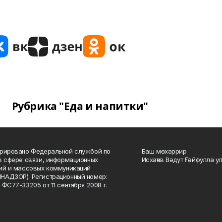
Рубрика "Еда и напитки"
рировано Федеральной службой по
Баш мөхәррир
в сфере связи, информационных
Исхаҡов Вәдүт Ғәйфулла у
ий и массовых коммуникаций
НАДЗОР). Регистрационный номер:
 ФС77-33205 от 11 сентября 2008 г.