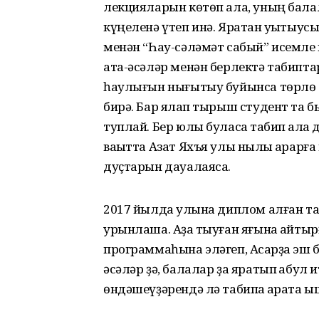
лекцияларын көтөп ала, уның бала
күңеленә үтеп инә. Яратҡан уҡытыу
менән “Һау-сәләмәт сабый” исемле 
ата-әсәләр менән берлектә табипта
һаулығын нығытыу буйынса төрлө т
бирә. Бар яҡлап тырыш студент та б
туплай. Бер юлы буласаҡ табип ҡала
ваҡытта Азат Яхъя улы ныҡлы ҡарарға
дуҫтарын дауалаясаҡ.
2017 йылда ҡулына диплом алған т
урынлаша. Аҙаҡ тыуған яғына ҡайтыр
программаһына эләгеп, Асҡарҙа эш б
әсәләр ҙә, балалар ҙа яратып ҡабул и
өндәшеүҙәрендә лә табипҡа ҡарата 