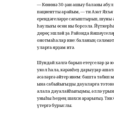
— Көнөнә 30-ҙан ашыу баланы ҡабул
пациентты ҡарайым, — ти Азат Яхъя
ерендәгеләрҙе сағыштырып, шуны ә
һаулығы өсөн ныҡ борсола. Йүткерһә 
дөрөҫ эшләй ҙә. Районда йәшәүселә
онотмаһалар ине: баланың сәләмәтле
уларға ярҙам итә.
Шундай хәлгә барып етеүселәр ҙә юҡ
укол һала, кәрәкһеҙ дарыуҙар ашата.
әсәләргә әйтер инем: башта табип м
ҡына сабыйығыҙҙы дауаларға тотон
ҡалала дауалайһығыҙмы, әллә уры
уныһы һеҙҙең шәхси ҡарарығыҙ. Тик
үтергә бурыслы.