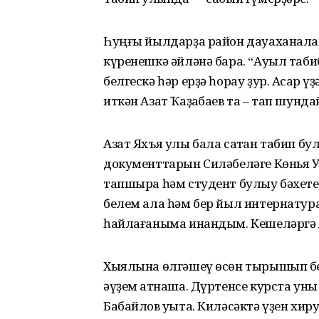
Һуңғы йылдарҙа район дауаханала
күренешкә әйләнә бара. “Ауыл таби
белгескә һәр ерҙә һорау ҙур. Асҡар
иткән Азат Ҡаҙаҡбаев та – тап шун
Азат Яхъя улы бала саҡтан табип б
документтарын Силәбеләге Көньяҡ 
тапшыра һәм студент булыу бәхете
белем ала һәм бер йыл интернатурал
һайлағаныма инандым. Кешеләргә яр
Хыялына өлгәшеү өсөн тырышып бе
әүҙем ҡатнаша. Дүртенсе курста ун
Бабайлов уҡыта. Киләсәктә үҙен хир