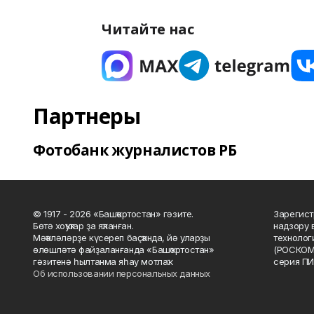
Читайте нас
Партнеры
Фотобанк журналистов РБ
© 1917 - 2026 «Башҡортостан» гәзите.
Зарегист
Бөтә хоҡуҡтар ҙа яҡланған.
надзору 
Мәҡәләләрҙе күсереп баҫҡанда, йә уларҙы
технолог
өлөшләтә файҙаланғанда «Башҡортостан»
(РОСКОМ
гәзитенә һылтанма яһау мотлаҡ.
серия ПИ
Об использовании персональных данных