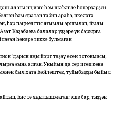
онъялағы иң изге һәм шәфҡәтле һөнәрҙәрҙең
елгән һәм яратҡан табип ҡараһа, икеләтә
ән, һәр пациентты яғымлы ҡаршылап, йылы
Азат Ҡаҙаҡбаевҡа балалар үҙҙәре үк барырға
йлаған һөнәре тиккә булмаған.
лион”дарын яңы йорт төҙөү өсөн тотонмаҡсы,
ырға ғына ҡалған. Уныһын да сер итеп кенә
м менән был хаҡта һөйләштек, туйыбыҙҙы быйыл
 ҡайтып, һис тә яңылышмаған: эше бар, тиҙҙән