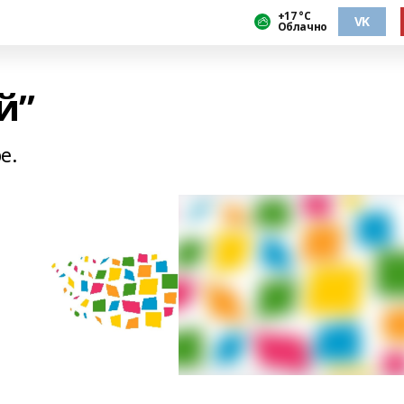
+17 °С
VK
Облачно
й”
е.