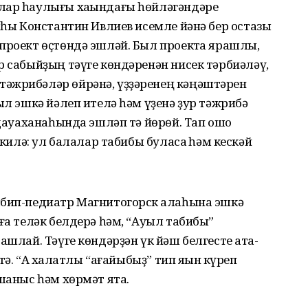
лар һаулығы хаҡындағы һөйләгәндәре
сыһы Константин Ивлиев исемле йәнә бер остазы
проект өҫтөндә эшләй. Был проектҡа ярашлы,
р сабыйҙың тәүге көндәренән нисек тәрбиәләү,
әжрибәләр өйрәнә, үҙҙәренең кәңәштәрен
ыл эшкә йәлеп ителә һәм үҙенә ҙур тәжрибә
 дауаханаһында эшләп тә йөрөй. Тап ошо
 килә: ул балалар табибы буласаҡ һәм кескәй
абип-педиатр Магнитогорск ҡалаһына эшкә
ға теләк белдерә һәм, “Ауыл табибы”
ашлай. Тәүге көндәрҙән үк йәш белгесте ата-
тә. “Аҡ халатлы “ағайыбыҙ” тип яҡын күреп
ышаныс һәм хөрмәт ята.