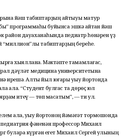
рына йәш табиптарҙың ҡайтыуы матур
бы” программаһы буйынса эшкә ҡайтҡан йәш
 үҙәк район дауаханаһында педиатр һөнәрен үҙ
дай “миллион”лы табиптарҙың береһе.
улырға хыяллана. Мәктәпте тамамлағас,
Урал дәүләт медицина университетына
нә ирешә. Алты йыл юғары уҡыу йортонда
а ҡала. “Студент булғас та дөрөҫ юл
ҙам итеү — төп маҡсатым”, — ти ул.
лем ала, уҡыу йортоноң йәмәғәт тормошонда
ы педиатрия фәненән профессор Михаил
ург булараҡ күргән егет Михаил Сергей улының