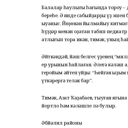
Балалар һаулығы һағында тороу – д
береһе. Ә инде сабыйҙарҙы үҙ эшен б
ҡыуаныс. Йөҙөнән йылмайыу китмәг
һүҙҙәр менән оҙатҡан табип-педиатр 
атлығып тора икән, тимәк, уның һа
Әйткәндәй, йәш белгес үҙенең “мил
ер урынын һайлаған. Әлегә кәләш ал
геройым әйтеп ҡуйҙы: “Һөйгән ҡыҙы
үткәрергә теләк бар”.
Тимәк, Азат Ҡаҙаҡбаев, тыуған яғына
йортло һәм кәләшле лә булыр.
Әбйәлил районы