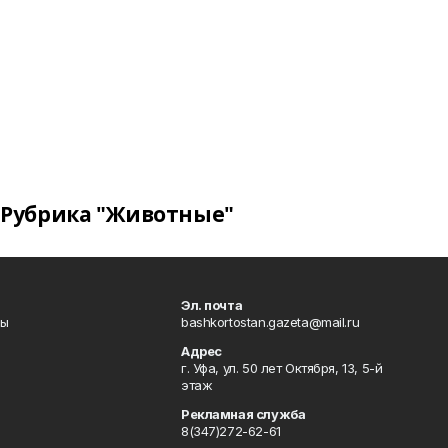
Рубрика "Животные"
Эл. почта
лы
bashkortostan.gazeta@mail.ru
Адрес
г. Уфа, ул. 50 лет Октября, 13, 5-й
этаж
Рекламная служба
8(347)272-62-61