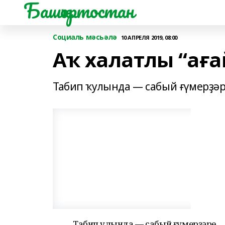
Башҡортостан
Социаль мәсьәлә
10 АПРЕЛЯ 2019, 08:00
Аҡ халатлы “аға
Табип ҡулында — сабый ғүмерҙәр
Табип ҡулында — сабый ғүмерҙәре.