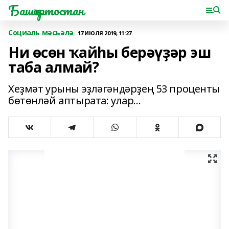
Башҡортостан
Социаль мәсьәлә
17 ИЮЛЯ 2019, 11:27
Ни өсөн ҡайһы берәүҙәр эш
таба алмай?
Хеҙмәт урыны эҙләгәндәрҙең 53 проценты
бөтөнләй аптырата: улар...