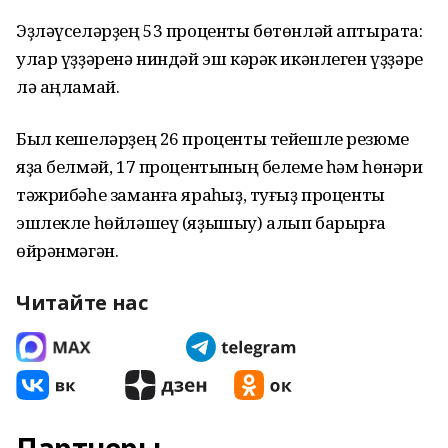
Эҙләүселәрҙең 53 проценты бөтөнләй аптырата:
улар үҙҙәренә ниндәй эш кәрәк икәнлеген үҙҙәре
лә аңламай.
Был кешеләрҙең 26 проценты тейешле резюме
яҙа белмәй, 17 процентының белеме һәм һөнәри
тәжрибәһе заманға яраҡһыҙ, туғыҙ проценты
эшлекле һөйләшеү (яҙышыу) алып барырға
өйрәнмәгән.
Читайте нас