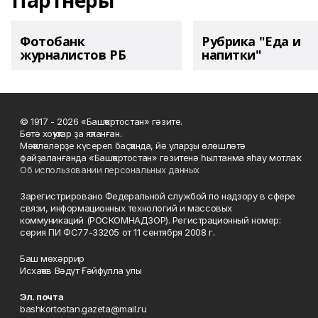
Партнеры
Фотобанк
Рубрика "Еда и
журналистов РБ
напитки"
© 1917 - 2026 «Башҡортостан» гәзите.
Бөтә хоҡуҡтар ҙа яҡланған.
Мәҡәләләрҙе күсереп баҫҡанда, йә уларҙы өлөшләтә
файҙаланғанда «Башҡортостан» гәзитенә һылтанма яһау мотлаҡ.
Об использовании персональных данных
Зарегистрировано Федеральной службой по надзору в сфере
связи, информационных технологий и массовых
коммуникаций (РОСКОМНАДЗОР). Регистрационный номер:
серия ПИ ФС77-33205 от 11 сентября 2008 г.
Баш мөхәррир
Исхаҡов Вәдүт Ғәйфулла улы
Эл. почта
bashkortostan.gazeta@mail.ru