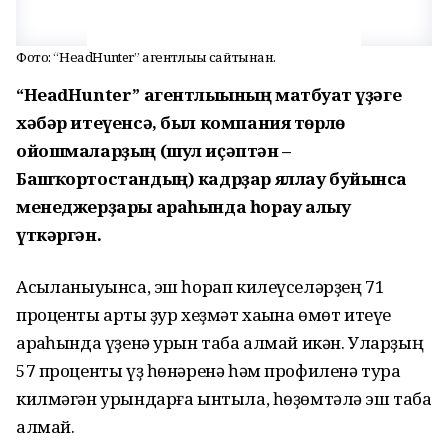
Фото: “НеаdHunter” агентлығы сайтынан.
“НеаdHunter” агентлығының матбуғат үҙәге
хәбәр итеүенсә, был компания төрлө
ойошмаларҙың (шул иҫәптән –
Башҡортостандың) кадрҙар яллау буйынса
менеджерҙары араһында һорау алыу
үткәргән.
Асыҡланыуынса, эш һорап килеүселәрҙең 71
проценты артыҡ ҙур хеҙмәт хаҡына өмөт итеүе
арҡаһында үҙенә урын таба алмай икән. Уларҙың
57 проценты үҙ һөнәренә һәм профиленә тура
килмәгән урындарға ынтыла, һөҙөмтәлә эш таба
алмай.