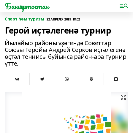
Башҡортостан
Спорт һәм туризм
22 АПРЕЛЯ 2019, 18:02
Герой иҫтәлегенә турнир
Йылайыр районы үҙәгендә Советтар
Союзы Геройы Андрей Серков иҫтәлегенә
өҫтәл теннисы буйынса район-ара турнир
үтте.