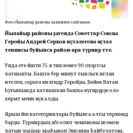
Фото Йылайыр районы хакимиәте сайтынан.
Йылайыр районы үҙәгендә Советтар Союзы
Геройы Андрей Серков иҫтәлегенә өҫтәл
теннисы буйынса район-ара турнир үтте.
Унда ете йәштән 75-кә тиклемге 90 спортсы
ҡатнашты. Башта бер минут тынлыҡ иғлан
ителеп, сараға килгәндәр Геройҙы, Бөйөк Ватан
һуғышында ҡатнашҡан башҡа яугирҙәрҙе оло
хөрмәт менән иҫкә алды.
Ярыш йәш категориялары буйынса алты төркөмдә
барҙы. Турнирҙың абсолют чемпионы исемен
ҡатын-ҡыҙҙар араһынан Эвилина Байбулатова,