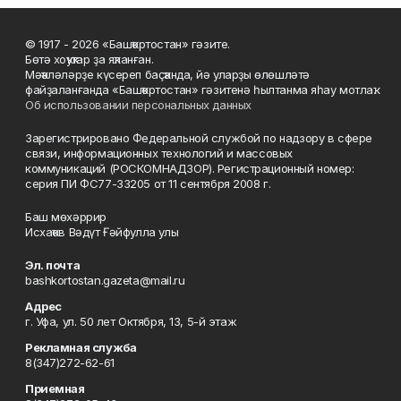
© 1917 - 2026 «Башҡортостан» гәзите.
Бөтә хоҡуҡтар ҙа яҡланған.
Мәҡәләләрҙе күсереп баҫҡанда, йә уларҙы өлөшләтә
файҙаланғанда «Башҡортостан» гәзитенә һылтанма яһау мотлаҡ.
Об использовании персональных данных
Зарегистрировано Федеральной службой по надзору в сфере
связи, информационных технологий и массовых
коммуникаций (РОСКОМНАДЗОР). Регистрационный номер:
серия ПИ ФС77-33205 от 11 сентября 2008 г.
Баш мөхәррир
Исхаҡов Вәдүт Ғәйфулла улы
Эл. почта
bashkortostan.gazeta@mail.ru
Адрес
г. Уфа, ул. 50 лет Октября, 13, 5-й этаж
Рекламная служба
8(347)272-62-61
Приемная