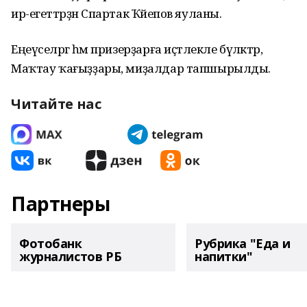
ир-егеттәрҙән Спартак Ҡәйепов яуланы.
Еңеүселәргә һәм призерҙарға иҫтәлекле бүләктәр,
Маҡтау ҡағыҙҙары, миҙалдар тапшырылды.
Читайте нас
Партнеры
Фотобанк
Рубрика "Еда и
журналистов РБ
напитки"