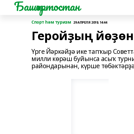
Башҡортостан
Спорт һәм туризм
29 АПРЕЛЯ 2019, 14:44
Геройҙың йөҙө
Үрге Йәркәйҙә ике тапҡыр Совет
милли көрәш буйынса асыҡ турни
райондарынан, күрше төбәктәрҙ