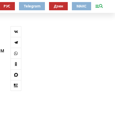
РУС
Telegram
Дзен
МАКС
әм