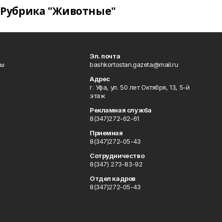
Рубрика "Животные"
Эл. почта
лы
bashkortostan.gazeta@mail.ru
Адрес
г. Уфа, ул. 50 лет Октября, 13, 5-й
этаж
Рекламная служба
8(347)272-62-61
Приемная
8(347)272-05-43
Сотрудничество
8(347) 273-83-92
Отдел кадров
8(347)272-05-43