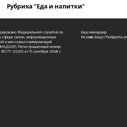
Рубрика "Еда и напитки"
рировано Федеральной службой по
Баш мөхәррир
в сфере связи, информационных
Исхаҡов Вәдүт Ғәйфулла у
ий и массовых коммуникаций
НАДЗОР). Регистрационный номер:
 ФС77-33205 от 11 сентября 2008 г.