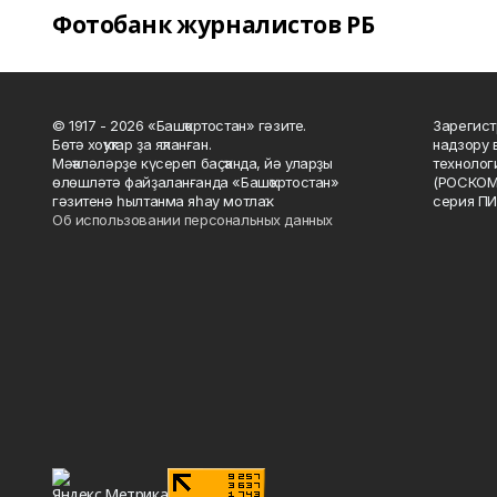
Фотобанк журналистов РБ
© 1917 - 2026 «Башҡортостан» гәзите.
Зарегист
Бөтә хоҡуҡтар ҙа яҡланған.
надзору 
Мәҡәләләрҙе күсереп баҫҡанда, йә уларҙы
технолог
өлөшләтә файҙаланғанда «Башҡортостан»
(РОСКОМ
гәзитенә һылтанма яһау мотлаҡ.
серия ПИ
Об использовании персональных данных