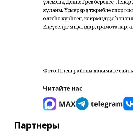
үлсәмендә Денис Гәрәев беренсе, Лена
яуланы. Үҫмерҙәр ҙә тәжрибәле сп
өлгөһө күрһәтеп, көйәрмәндәрҙе һөй
Еңеүселәргә миҙалдар, грамоталар, 
Фото: Илеш районы хакимиәте сайт
Читайте нас
Партнеры