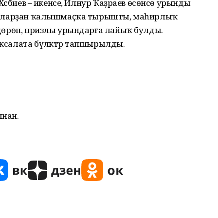
р Хәсбиев – икенсе, Илнур Ҡаҙраев өсөнсө урынды
ортсыларҙан ҡалышмаҫҡа тырышты, маһирлыҡ
өндөрөп, призлы урындарға лайыҡ булды.
аҡсалата бүләктәр тапшырылды.
ынан.