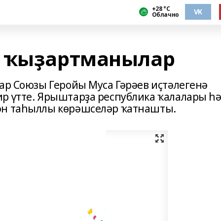
+28 °С
VK
Облачно
н ҡыҙартманылар
тар Союзы Геройы Муса Гәрәев иҫтәлегенә
р үтте. Ярыштарҙа республика ҡалалары һ
ән таһыллы көрәшселәр ҡатнашты.