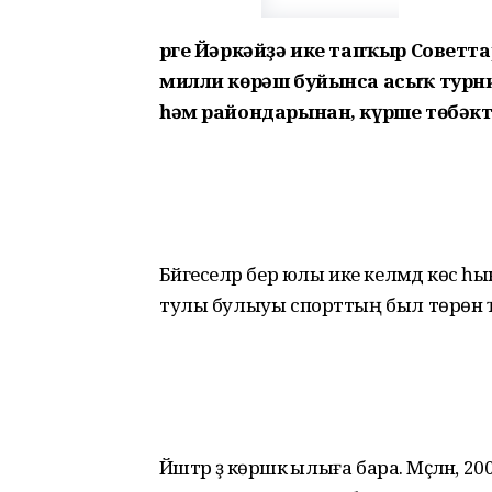
Үрге Йәркәйҙә ике тапҡыр Советт
милли көрәш буйынса асыҡ турн
һәм райондарынан, күрше төбәк
Бәйгеселәр бер юлы ике келәмдә көс
тулы булыуы спорттың был төрөнә 
Йәштәр ҙә көрәшкә ылыға бара. Мәҫәлән