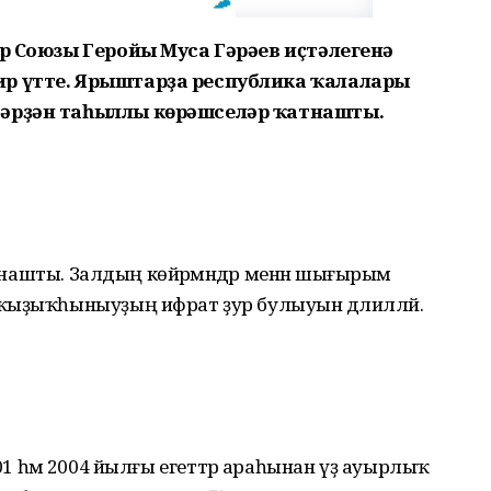
ар Союзы Геройы Муса Гәрәев иҫтәлегенә
ир үтте. Ярыштарҙа республика ҡалалары
тәрҙән таһыллы көрәшселәр ҡатнашты.
 һынашты. Залдың көйәрмәндәр менән шығырым
ҡыҙыҡһыныуҙың ифрат ҙур булыуын дәлилләй.
, 2001 һәм 2004 йылғы егеттәр араһынан үҙ ауырлыҡ