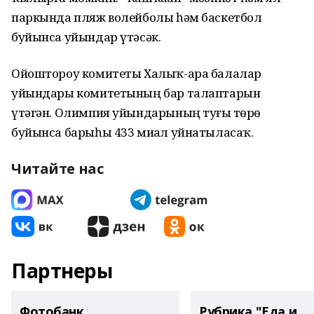
паркында пляж волейболы һәм баскетбол
буйынса уйындар үтәсәк.
Ойоштороу комитеты Халыҡ-ара балалар
уйындары комитетының бар талаптарын
үтәгән. Олимпия уйындарының туғыҙ төрө
буйынса барыһы 433 миҙал уйнатыласаҡ.
Читайте нас
Партнеры
Фотобанк
Рубрика "Еда и