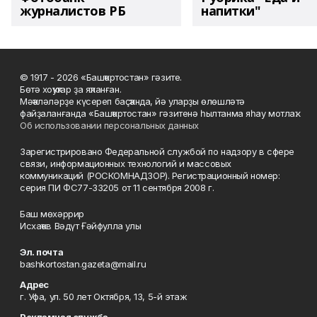
журналистов РБ
напитки"
© 1917 - 2026 «Башҡортостан» гәзите.
Бөтә хоҡуҡтар ҙа яҡланған.
Мәҡәләләрҙе күсереп баҫҡанда, йә уларҙы өлөшләтә
файҙаланғанда «Башҡортостан» гәзитенә һылтанма яһау мотлаҡ.
Об использовании персональных данных
Зарегистрировано Федеральной службой по надзору в сфере
связи, информационных технологий и массовых
коммуникаций (РОСКОМНАДЗОР). Регистрационный номер:
серия ПИ ФС77-33205 от 11 сентября 2008 г.
Баш мөхәррир
Исхаҡов Вәдүт Ғәйфулла улы
Эл. почта
bashkortostan.gazeta@mail.ru
Адрес
г. Уфа, ул. 50 лет Октября, 13, 5-й этаж