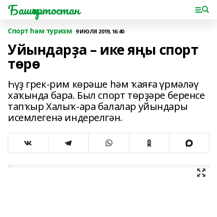
Башҡортостан
Спорт һәм туризм
9 ИЮЛЯ 2019, 16:40
Уйындарҙа – ике яңы спорт
төрө
Һүҙ грек-рим көрәше һәм ҡаяға үрмәләү
хаҡында бара. Был спорт төрҙәре беренсе
тапҡыр Халыҡ-ара балалар уйындары
исемлегенә индерелгән.