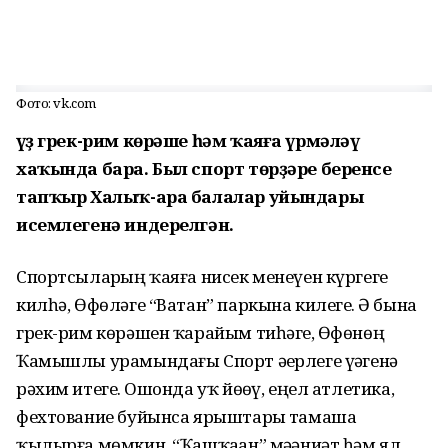
Фото: vk.com
Һүҙ грек-рим көрәше һәм ҡаяға үрмәләү
хаҡында бара. Был спорт төрҙәре беренсе
тапҡыр Халыҡ-ара балалар уйындары
исемлегенә индерелгән.
Спортсыларҙың ҡаяға нисек менеүен күргегеҙ
килһә, Өфөләге “Ватан” паркына килегеҙ. Ә бына
грек-рим көрәшен ҡарайым тиһәгеҙ, Өфөнөң
Ҡамышлы урамындағы Спорт әҙерлеге үҙәгенә
рәхим итегеҙ. Ошонда уҡ йөҙөү, еңел атлетика,
фехтование буйынса ярыштарҙы тамаша
ҡылырға мөмкин. “Ҡашҡаҙан” мәҙәниәт һәм ял