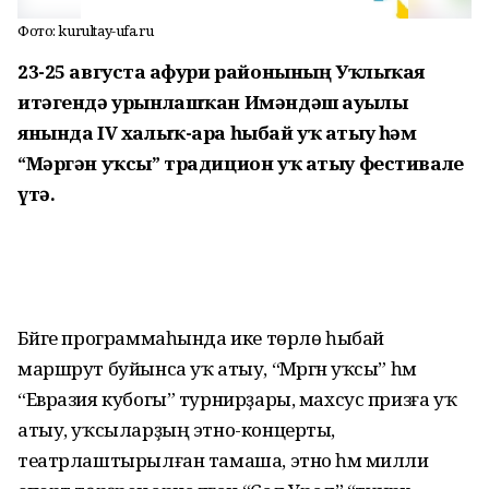
Фото: kurultay-ufa.ru
23-25 августа Ғафури районының Уҡлыҡая
итәгендә урынлашҡан Имәндәш ауылы
янында IV халыҡ-ара һыбай уҡ атыу һәм
“Мәргән уҡсы” традицион уҡ атыу фестивале
үтә.
Бәйге программаһында ике төрлө һыбай
маршрут буйынса уҡ атыу, “Мәргән уҡсы” һәм
“Евразия кубогы” турнирҙары, махсус призға уҡ
атыу, уҡсыларҙың этно-концерты,
театрлаштырылған тамаша, этно һәм милли