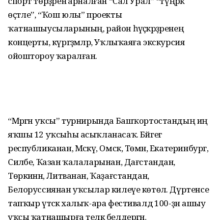
спорт төрҙәренә арналған “Сал Урал” “түңәрәк
өҫтәле”, “Ҡош юлы” проекты
ҡатнашыусыларының, район һәүәҫкәрҙәренең
концерты, күргәҙмәләр, Уҡлыҡаяға экскурсия
ойоштороу ҡаралған.
“Мәргән уҡсы” турнирында Башҡортостандың иң
яҡшы 12 уҡсыһы асыҡланасаҡ. Бәйгегә
республиканан, Мәскәү, Омск, Төмән, Екатеринбург,
Силәбе, Ҡазан ҡалаларынан, Дағстандан,
Төркиәнән, Литванан, Ҡаҙағстандан,
Белоруссиянан уҡсылар килеүе көтөлә. Дүртенсе
тапҡыр үтәсәк халыҡ-ара фестивалдә 100-ҙән ашыу
уҡсы ҡатнашырға теләк белдергән.