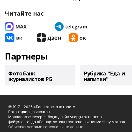
Читайте нас
Партнеры
Фотобанк
Рубрика "Еда и
журналистов РБ
напитки"
© 1917 - 2026 «Башҡортостан» гәзите.
Бөтә хоҡуҡтар ҙа яҡланған.
Мәҡәләләрҙе күсереп баҫҡанда, йә уларҙы өлөшләтә
файҙаланғанда «Башҡортостан» гәзитенә һылтанма яһау мотлаҡ.
Об использовании персональных данных