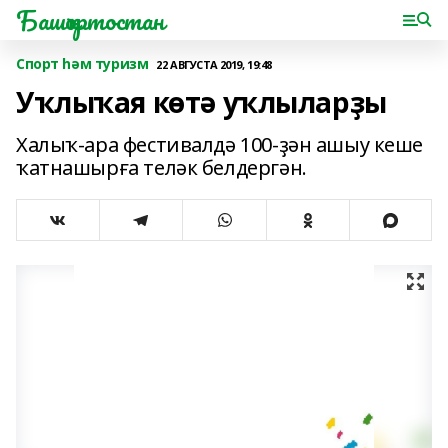
Башҡортостан
Спорт һәм туризм
22 АВГУСТА 2019, 19:48
Уҡлыҡая көтә уҡлыларҙы
Халыҡ-ара фестивалдә 100-ҙән ашыу кеше
ҡатнашырға теләк белдергән.