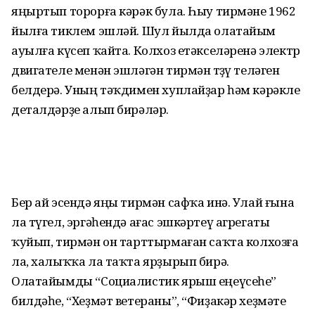
яңыртып торорға кәрәк була. Һыу тирмәне 1962
йылға тиклем эшләй. Шул йылда олатайым
ауылға күсеп ҡайта. Колхоз етәкселәренә электр
двигателе менән эшләгән тирмән төҙөү теләген
белдерә. Уның тәҡдимен хуплайҙар һәм кәрәкле
деталдәрҙе алып бирәләр.
Бер ай эсендә яңы тирмән сафҡа инә. Улай ғына
ла түгел, эргәһендә ағас эшкәртеү агрегаты
ҡуйып, тирмән он тарттырмаған саҡта колхозға
ла, халыҡҡа ла таҡта ярҙырып бирә.
Олатайымды “Социалистик ярыш еңеүсеһе”
билдәһе, “Хеҙмәт ветераны”, “Фиҙакәр хеҙмәте