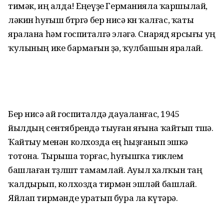
тимәк, иң алда! Еңеүҙе Германияла ҡаршылай,
ләкин һуғыш бөтөргә бер нисә көн ҡалғас, ҡаты
яралана һәм госпиталгә эләгә. Снаряд ярсығы уң
ҡулының ике бармағын өҙә, ҡулбашын яралай.
Бер нисә ай госпиталдә дауаланғас, 1945
йылдың сентябрендә тыуған яғына ҡайтып төшә.
Ҡайтыу менән колхозда ең һыҙғанып эшкә
тотона. Тырыша торғас, һуғышҡа тиклем
башлаған төҙөлөштө тамамлай. Ауыл халҡын таң
ҡалдырып, колхозда тирмән эшләй башлай.
Яйлап тирмәнде уратып бура ла күтәрә.