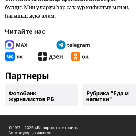
булды. Мин уларҙы һәр саҡ ҙур юҡһыныу менән,
һағынып иҫкә алам.
Читайте нас
Партнеры
Фотобанк
Рубрика "Еда и
журналистов РБ
напитки"
© 1917 - 2026 «Башҡортостан» гәзите.
Бөтә хоҡуҡтар ҙа яҡланған.