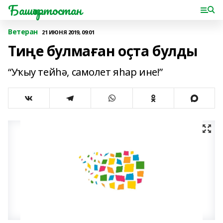
Башҡортостан
Ветеран
21 ИЮНЯ 2019, 09:01
Тиңе булмаған оҫта булды
“Уҡыу тейһә, самолет яһар ине!”