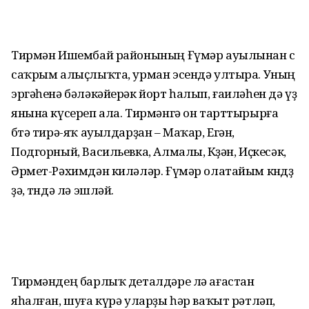
Тирмән Ишембай районының Ғүмәр ауылынан өс
саҡрым алыҫлыҡта, урман эсендә ултыра. Уның
эргәһенә бәләкә­йерәк йорт һалып, ғаиләһен дә үҙ
янына күсереп ала. Тирмәнгә он тарттырырға
бөтә тирә-яҡ ауылдарҙан – Маҡар, Егән,
Подгорный, Васильевка, Алмалы, Көҙән, Иҫкесәк,
Әрмет-Рәхимдән киләләр. Ғүмәр олатайым көндөҙ
ҙә, төндә лә эшләй.
Тирмәндең барлыҡ деталдәре лә ағастан
яһалған, шуға күрә уларҙы һәр ваҡыт рәтләп,