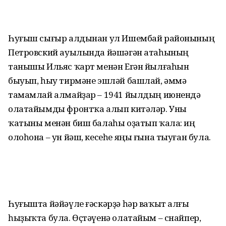
Һуғыш сығыр алдынан ул Ишембай районының
Петровский ауылында йәшәгән атаһының
танышы Ильяс ҡарт менән Егән йылғаһын
быуып, һыу тирмәне эшләй башлай, әммә
тамамлай алмайҙар – 1941 йылдың июнендә
олатайымды фронтҡа алып китәләр. Уны
ҡатыны менән биш балаһы оҙатып ҡала: иң
олоһона – ун йәш, кесеһе яңы ғына тыуған була.
Һуғышта йәйәүле ғәскәрҙә һәр ваҡыт алғы
һыҙыҡта була. Өҫтәүенә олатайым – снайпер,