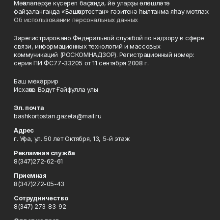
Мәҡәләләрҙе күсереп баҫҡанда, йә уларҙы өлөшләтә
файҙаланғанда «Башҡортостан» гәзитенә һылтанма яһау мотлаҡ.
Об использовании персональных данных
Зарегистрировано Федеральной службой по надзору в сфере
связи, информационных технологий и массовых
коммуникаций (РОСКОМНАДЗОР). Регистрационный номер:
серия ПИ ФС77-33205 от 11 сентября 2008 г.
Баш мөхәррир
Исхаҡов Вәдүт Ғәйфулла улы
Эл. почта
bashkortostan.gazeta@mail.ru
Адрес
г. Уфа, ул. 50 лет Октября, 13, 5-й этаж
Рекламная служба
8(347)272-62-61
Приемная
8(347)272-05-43
Сотрудничество
8(347) 273-83-92