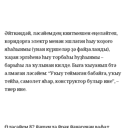
Әйткәндәй, өләсәйемдең көнитмешен еңеләйтеп,
коридорға электр менән эшләгән һыу ҡоҙоғо
яһаһынмы (унан күршеләр ҙә файҙаланды),
ҡаҙан эргәһенә һыу торбаһы һуҙһынмы –
барыһы ла ҡулынан килде. Быға ҡыуанып бөтә
алмаған өләсәйем: “Уҡыу теймәгән бабайға, уҡыу
тейһә, самолет яһар, конструктор булыр ине”, –
тиер ине.
Өләсәйем 82 йәшендә йөрәк өйәнәгенән вафат