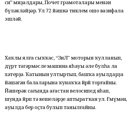
өсөн” миҙалдары, Почет грамоталары менән
бүләкләйҙәр. Ул 72 йәшкә тиклем ошо вазифала
эшләй.
Хаҡлы ялға сыҡҡас, “ЗиЛ” моторын ҡулланып,
дүрт тәгәрмәсле машина яһауы әле булһа ла
хәтерҙә. Ҡатынын ултыртып, башҡа ауылдарҙа
йәшәгән балаларына ҡунаҡҡа йөрөй торғайны.
Йәшерәк сағында ағастан велосипед яһап,
шунда йөрөп тә кешеләрҙе аптыратҡан ул. Ғөмүмән,
ауылда бер оҫта булып танылғайны.