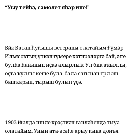
“Уҡыу тейһә, самолет яһар ине!”
Бөйөк Ватан һуғышы ветераны олатайым Ғүмәр
Ильясовтың үткән ғүмере хәтирәләргә бай, әле
булһа һағынып иҫкә алырлыҡ. Ул бик аҡыллы,
оҫта ҡуллы кеше була, бала сағынан төрлө эш
башҡарып, тырыш булып үҫә.
1903 йылда ишле крәҫтиән ғаиләһендә тыуа
олатайым. Уның ата-әсәһе арыу ғына донъя