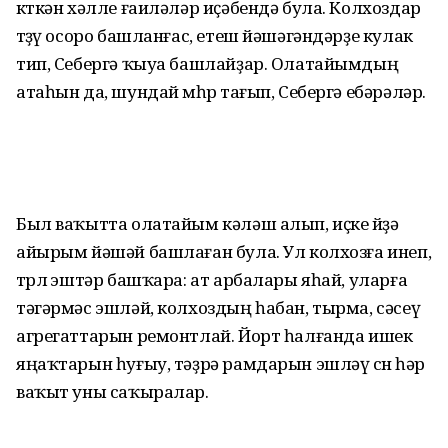
көткән хәлле ғаиләләр иҫәбендә була. Колхоздар
төҙөү осоро башланғас, етеш йәшәгәндәрҙе кулак
тип, Себергә ҡыуа башлайҙар. Олатайымдың
атаһын да, шундай мөһөр тағып, Себергә ебәрәләр.
Был ваҡытта олатайым кәләш алып, иҫке өйҙә
айырым йәшәй башлаған була. Ул колхозға инеп,
төрлө эштәр башҡара: ат арбалары яһай, уларға
тәгәрмәс эшләй, колхоздың һабан, тырма, сәсеү
агрегаттарын ремонтлай. Йорт һалғанда ишек
яңаҡтарын һуғыу, тәҙрә рамдарын эшләү өсөн һәр
ваҡыт уны саҡыралар.