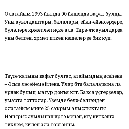
Олатайым 1993 йылда 90 йәшендә вафат булды.
Уны ауылдаштары, балалары, ейән-ейәнсәрҙәре,
бүләләре хөрмәтләп иҫкә ала. Тирә-яҡ ауылдарҙа
уны белгән, хөрмәт иткән кешеләр ҙә бик күп.
Тәүге ҡатыны вафат булғас, атайымдың әсәһенә
– Әсмә өләсәйемә өйләнә. Улар бөтә балаларына ла
үрнәк булып, матур донъя көттө. Баҡса үҫтерҙеләр,
умарта тоттолар. Үҙемде белә-белгәндән
олатайым мине 25 саҡрым алыҫлыҡтағы
Йәнырыҫ ауылынан иртә менән, көтөү киткәнгә
тиклем, килеп ала торғайны.