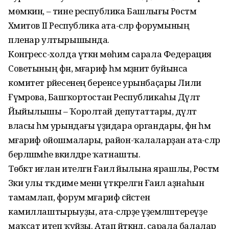
мөмкин, – тине республика Башлығы Рөстәм
Хәмитов II Республика ата-әсәләр форумының
пленар ултырышында.
Конгресс-холда үткән мөһим сарала Федерация
Советының фән, мәғариф һәм мәҙәниәт буйынса
комитет рәйесенең беренсе урынбаҫары Лилиә
Ғүмәрова, Башҡортостан Республикаһы Дәүләт
Йыйылышы – Ҡоролтай депутаттары, дәүләт
власы һәм урындағы үҙидара органдары, фән һәм
мәғариф ойошмалары, район-ҡалаларҙан ата-әсәләр
берләшмәһе вәкилдәре ҡатнашты.
Төбәктә иғлан ителгән Ғаилә йылына ярашлы, Рөстәм
Зәки улы тәҡдиме менән үткәрелгән Ғаилә аҙнаһын
тамамлап, форум мәғариф сәйәсәтен
камиллаштырыуҙы, ата-әсәләрҙе әүҙемләштереүҙе
маҡсат итеп ҡуйҙы. Атап әйткәндә, сарала балалар