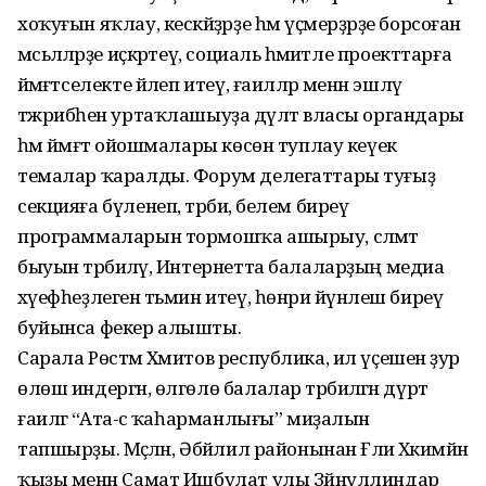
хоҡуғын яҡлау, кескәйҙәрҙе һәм үҫмерҙәрҙе борсоған
мәсьәләләрҙе иҫкәртеү, социаль әһәмиәтле проекттарға
йәмәғәтселекте йәлеп итеү, ғаиләләр менән эшләү
тәжрибәһен уртаҡлашыуҙа дәүләт власы органдары
һәм йәмәғәт ойошмалары көсөн туплау кеүек
темалар ҡаралды. Форум делегаттары туғыҙ
секцияға бүленеп, тәрбиә, белем биреү
программаларын тормошҡа ашырыу, сәләмәт
быуын тәрбиәләү, Интернетта балаларҙың медиа
хәүефһеҙлеген тәьмин итеү, һөнәри йүнәлеш биреү
буйынса фекер алышты.
Сарала Рөстәм Хәмитов республика, ил үҫешенә ҙур
өлөш индергән, өлгөлө балалар тәрбиәләгән дүрт
ғаиләгә “Ата-әсә ҡаһарманлығы” миҙалын
тапшырҙы. Мәҫәлән, Әбйәлил районынан Ғәлиә Хәкимйән
ҡыҙы менән Самат Ишбулат улы Зәйнуллиндар