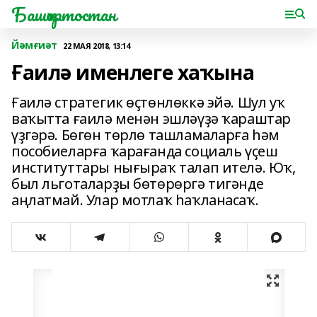
Башҡортостан
Йәмғиәт
22 МАЯ 2018, 13:14
Ғаилә именлеге хаҡына
Ғаилә стратегик өҫтөнлөккә эйә. Шул уҡ
ваҡытта ғаилә менән эшләүҙә ҡараштар
үҙгәрә. Бөгөн төрлө ташламаларға һәм
пособиеларға ҡарағанда социаль үҫеш
институттары нығыраҡ талап ителә. Юҡ,
был льготаларҙы бөтөрөргә тигәнде
аңлатмай. Улар мотлаҡ һаҡланасаҡ.