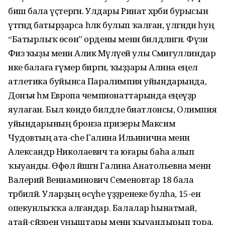
биш бала үҫтергән. Улдары Ринат хәрби бурысын
үтәгәндә батырҙарса һәләк булып ҡалған, үлгәндән һуң
“Батырлыҡ өсөн” ордены менән билдәләнгән. Фәүзиә
Фәиз ҡыҙы менән Алик Мәүләүей улы Сәмиғуллиндар
ике балаға ғүмер биргән, ҡыҙҙары Алина еңел
атлетика буйынса Паралимпия уйындарында,
Донъя һәм Европа чемпионаттарында еңеүҙәр
яулаған. Был көндө билдәле биатлонсы, Олимпия
уйындарының бронза призеры Максим
Чудовтың ата-әсәһе Галина Ильинична менән
Александр Николаевич та юғары баһа алып
ҡыуанды. Өфөлә йәшәгән Галина Анатольевна менән
Валерий Вениаминович Семеновтар 18 бала
тәрбиәләй. Уларҙың өсәүһе үҙҙәренеке булһа, 15-ен
опекунлыҡҡа алғандар. Балалар һынатмай,
атай-әсәйҙәрен уңыштары менән ҡыуандырып тора.