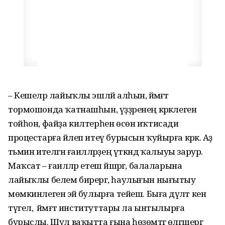
– Кешеләр лайыҡлы эшләй алһын, йәмәғәт
тормошонда ҡатнашһын, үҙҙәренең кәрәклеген
тойһон, файҙа килтерһен өсөн иҡтисади
процестарға йәлеп итеү бурысын ҡуйырға кәрәк. Аҙ
тәьмин ителгән ғаиләләрҙең үткәндә ҡалыуы зарур.
Маҡсат – ғаиләләр етеш йәшәргә, балаларына
лайыҡлы белем бирергә, һаулығын нығытыу
мөмкинлегенә эйә булырға тейеш. Быға дәүләт кенә
түгел, ә йәмәғәт институттары ла ынтылырға
бурыслы. Шул ваҡытта ғына һөҙөмтәгә өлгәшергә