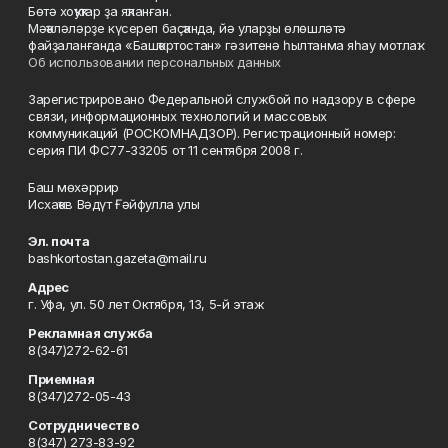
Бөтә хоҡуҡтар ҙа яҡланған.
Мәҡәләләрҙе күсереп баҫҡанда, йә уларҙы өлөшләтә
файҙаланғанда «Башҡортостан» гәзитенә һылтанма яһау мотлаҡ.
Об использовании персональных данных
Зарегистрировано Федеральной службой по надзору в сфере
связи, информационных технологий и массовых
коммуникаций (РОСКОМНАДЗОР). Регистрационный номер:
серия ПИ ФС77-33205 от 11 сентября 2008 г.
Баш мөхәррир
Исхаҡов Вәдүт Ғәйфулла улы
Эл. почта
bashkortostan.gazeta@mail.ru
Адрес
г. Уфа, ул. 50 лет Октября, 13, 5-й этаж
Рекламная служба
8(347)272-62-61
Приемная
8(347)272-05-43
Сотрудничество
8(347) 273-83-92