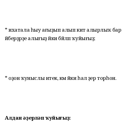
* ихатала һыу ағыҙып алып китә алырлыҡ бар
әйберҙәрҙе алығыҙ йәки бәйләп ҡуйығыҙ;
* оҙон ҡуныслы итек, кәмә йәки һал әҙер торһон.
Алдан
әҙерләп ҡуйығыҙ: