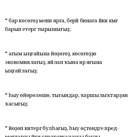
* бар көсөгөҙ менән ярға, берәй бинаға йәки кәмәгә
барып етергә тырышығыҙ;
* ағым ыңғайына йөҙөгөҙ, көсө­гөҙҙө
экономиялағыҙ, яйлап ҡына яр яғына
ыңғайлағыҙ;
* һыу өйөрөлөшө, тығындар, ҡаршылыҡтарҙан
ҡасығыҙ;
* йөҙөп китергә булһағыҙ, һыу өҫтөндәге пред­
меттарҙы йәки страховкалаусы бауҙы