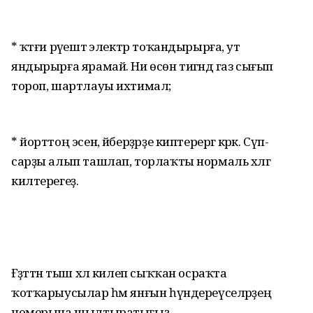
* ҡәтғи рәүештә электр тоҡан­дырырға, ут
яндырырға ярамай. Ни өсөн тигәндә газ сығып
тороп, шартлауы ихтимал;
* йорттоң эсен, әйберҙәрҙе киптерергә кәрәк. Сүп-
сарҙы алып ташлап, торлаҡты нормаль хәлгә
килтерегеҙ.
Ғәҙәттән тыш хәл килеп сыҡҡан осраҡта
ҡотҡарыусылар һәм янғын һүндереүселәрҙең
номерына шылтыратығыҙ.