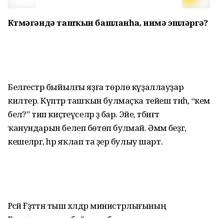
Көтмәгәндә ташҡын башланһа, нимә эшләргә?
Белгестәр быйылғы яҙға төрлө күҙаллауҙар
килтерә. Күптәр ташҡын булмаҫҡа тейеш тиһә, “кем
белә?” тип киҫәтеүселәр ҙә бар. Эйе, тәбиғәт
ҡанундарын белеп бөтөп булмай. Әммә беҙгә,
кешеләргә, һәр яҡлап та әҙер булыу шарт.
Рәсәй Ғәҙәттән тыш хәлдәр министрлығының