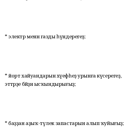
* электр менән газды һүндерегеҙ;
* йорт хайуандарын хәүефһеҙ урынға күсерегеҙ,
эттәрҙе бәйҙән ысҡындырығыҙ;
* баҙҙан аҙыҡ-түлек запастарын алып ҡуйығыҙ;