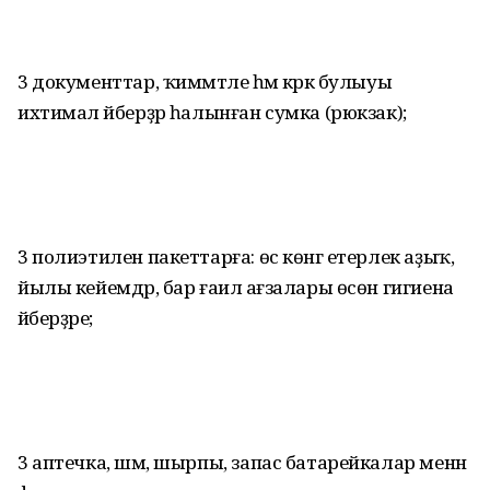
3 документтар, ҡиммәтле һәм кәрәк булыуы
ихтимал әйберҙәр һалынған сумка (рюкзак);
3 полиэтилен пакеттарға: өс көнгә етерлек аҙыҡ,
йылы кейемдәр, бар ғаилә ағзалары өсөн гигиена
әйберҙәре;
3 аптечка, шәм, шырпы, запас батарейкалар менән