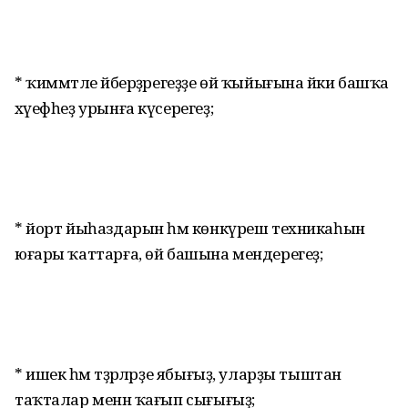
* ҡиммәтле әйберҙәрегеҙҙе өй ҡыйығына йәки башҡа
хәүефһеҙ урынға күсерегеҙ;
* йорт йыһаздарын һәм көнкүреш техникаһын
юғары ҡаттарға, өй башына мендерегеҙ;
* ишек һәм тәҙрәләрҙе ябығыҙ, уларҙы тыштан
таҡта­лар менән ҡағып сығығыҙ;