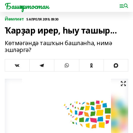
Башҡортостан
Йәмғиәт
5 АПРЕЛЯ 2019, 09:30
Ҡарҙар ирер, һыу ташыр...
Көтмәгәндә ташҡын башланһа, нимә
эшләргә?