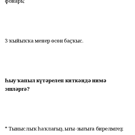
фонарь;
3 ҡыйыҡҡа менер өсөн баҫҡыс.
Һыу ҡапыл күтәрелеп киткәндә
нимә
эшләргә?
* Тыныслыҡ һаҡлағыҙ, ығы-зығыға бирелмәгеҙ;