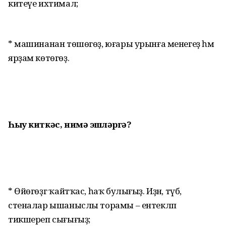
китеүе ихтимал;
* машинанан төшөгөҙ, юғары урынға менегеҙ һәм
ярҙам көтөгөҙ.
Һыу киткәс, нимә эшләргә?
* Өйөгөҙгә ҡайтҡас, һаҡ булығыҙ. Иҙән, түбә,
стеналар ышаныслы торамы – ентекләп
тикшереп сығығыҙ;