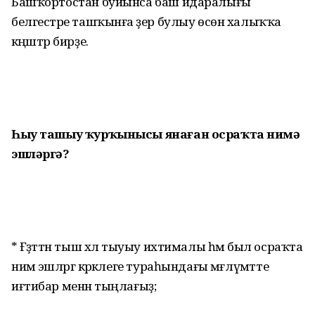
Башҡортостан буйынса баш идаралығы
белгестәре ташҡынға әҙер булыу өсөн халыҡҡа
кәңәштәр бирҙе.
Һыу ташыу
ҡурҡынысы янаған осраҡта нимә
эшләргә?
* Ғәҙәттән тыш хәл тыуыу ихтималы һәм был осраҡта
нимә эшләргә кәрәклеге тураһындағы мәғлүмәтте
иғтибар менән тыңлағыҙ;