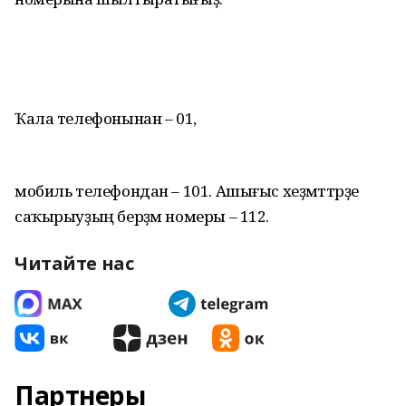
Ҡала телефонынан – 01,
мобиль телефондан – 101. Ашығыс хеҙмәттәрҙе
саҡырыуҙың берҙәм номеры – 112.
Читайте нас
Партнеры