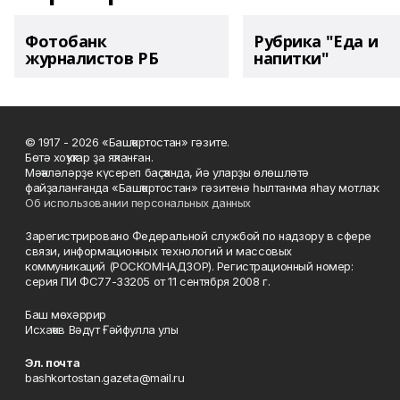
Фотобанк
Рубрика "Еда и
журналистов РБ
напитки"
© 1917 - 2026 «Башҡортостан» гәзите.
Бөтә хоҡуҡтар ҙа яҡланған.
Мәҡәләләрҙе күсереп баҫҡанда, йә уларҙы өлөшләтә
файҙаланғанда «Башҡортостан» гәзитенә һылтанма яһау мотлаҡ.
Об использовании персональных данных
Зарегистрировано Федеральной службой по надзору в сфере
связи, информационных технологий и массовых
коммуникаций (РОСКОМНАДЗОР). Регистрационный номер:
серия ПИ ФС77-33205 от 11 сентября 2008 г.
Баш мөхәррир
Исхаҡов Вәдүт Ғәйфулла улы
Эл. почта
bashkortostan.gazeta@mail.ru