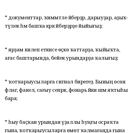
* документтар, ҡиммәтле әйбер­ҙәр, дарыуҙар, аҙыҡ-
түлек һәм башҡа кәрәк әйберҙәрҙе йыйығыҙ;
* ярҙам килеп еткәнсе өҫкө ҡаттарҙа, ҡыйыҡта,
ағас баштарында, бейек урындарҙа ҡалығыҙ;
* ҡотҡарыусыларға сигнал бирегеҙ. Бының өсөн
флаг, факел, сағыу сепрәк, фонарь йәки шәм яҡтыһы
бара;
* һыу баҫҡан урындан үҙаллы һуң­ғы осраҡта
ғына, ҡотҡа­рыу­сы­ларға өмөт ҡалмағанда ғына