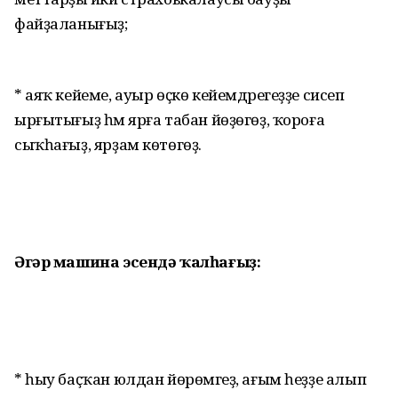
файҙаланығыҙ;
* аяҡ кейеме, ауыр өҫкө ке­йем­дәрегеҙҙе сисеп
ырғытығыҙ һәм ярға табан йөҙөгөҙ, ҡороға
сыҡһағыҙ, ярҙам көтөгөҙ.
Әгәр машина эсендә ҡалһағыҙ:
* һыу баҫҡан юлдан йөрөмәгеҙ, ағым һеҙҙе алып