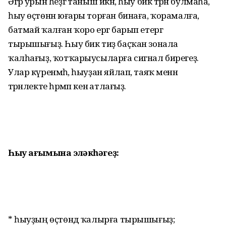
Әгәр урын һеҙгә таныш икән, һыу бик тәрән булмаһа,
һыу өҫтөнән юға­ры торған бинаға, ҡорамалға,
бат­май ҡалған ҡоро ергә барып етер­гә
тырышығыҙ. Һыу бик тиҙ баҫ­ҡан зонала
ҡалһағыҙ, ҡотҡа­рыу­сыларға сигнал бирегеҙ.
Улар кү­ренмәһә, һыуҙан яйлап, таяҡ менән
тәрәнлекте һәрмәп кенә атлағыҙ.
Һыу ағымына эләкһәгеҙ:
* һыуҙың өҫтөндә ҡалырға тырышығыҙ;