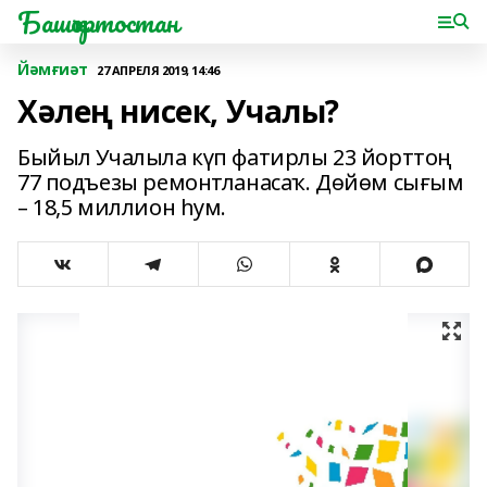
Башҡортостан
Йәмғиәт
27 АПРЕЛЯ 2019, 14:46
Хәлең нисек, Учалы?
Быйыл Учалыла күп фатирлы 23 йорттоң
77 подъезы ремонтланасаҡ. Дөйөм сығым
– 18,5 миллион һум.