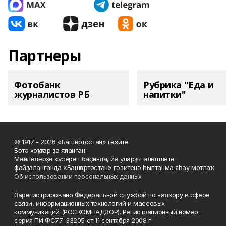
Партнеры
Фотобанк
Рубрика "Еда и
журналистов РБ
напитки"
© 1917 - 2026 «Башҡортостан» гәзите.
Бөтә хоҡуҡтар ҙа яҡланған.
Мәҡәләләрҙе күсереп баҫҡанда, йә уларҙы өлөшләтә
файҙаланғанда «Башҡортостан» гәзитенә һылтанма яһау мотлаҡ.
Об использовании персональных данных
Зарегистрировано Федеральной службой по надзору в сфере
связи, информационных технологий и массовых
коммуникаций (РОСКОМНАДЗОР). Регистрационный номер:
серия ПИ ФС77-33205 от 11 сентября 2008 г.