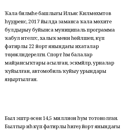
Ҡала биләмәһе башлығы Ильяс Килмөхәмәтов
һүҙҙәренсә, 2017 йылда заманса ҡала мөхите
булдырыу буйынса муниципаль программа
ҡабул ителгәс, халыҡ менән һөйләшеп, күп
фатирлы 22 йорт янындағы ихаталар
төҙөкләндерелгән. Спорт һәм балалар
майҙансыҡтары асылған, эскәмйәләр, урналар
ҡуйылған, автомобиль ҡуйыу урындары
яңыртылған.
Был эштәр өсөн 14,5 миллион һум тотонолған.
Былтыр иһә күп фатирлы һигеҙ йорт янындағы