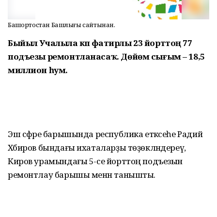
Башҡортостан Башлығы сайтынан.
Быйыл Учалыла күп фатирлы 23 йорттоң 77
подъезы ремонтланасаҡ. Дөйөм сығым – 18,5
миллион һум.
Эш сәфәре барышында республика етәксеһе Радий
Хәбиров бындағы ихаталарҙы төҙөкләндереү,
Киров урамындағы 5-се йорттоң подъезын
ремонтлау барышы менән танышты.