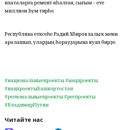
ихаталарға ремонт яһалған, сығым – ете
миллион һум тирәһе.
Республика етәксеһе Радий Хәбиров халыҡ менән
аралашып, уларҙың һорауҙарына яуап бирҙе.
#национальныепроекты
#нацпроекты
#нацпроектыБашкортостан
#региональныепроекты
#регпроекты
#ВладимирПутин
Читайте нас