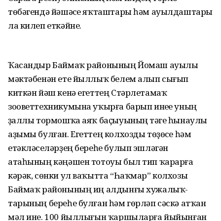
төбәгендә йәшәүсе яҡташ­тары һәм ауылдаштары
ла килеп еткәйне.
Ҡасандыр Баймаҡ районының Йомаш ауылы
мәктәбенән ете йыл­лыҡ белем алып сығып
киткән йәш кенә егеттең Стәрлетамаҡ
зооветтехникумына уҡырға барып инеүе уның
үҙаллы тормошҡа аяҡ баҫы­уының тәүге һынаулы
аҙымы бул­ған. Егеттең колхозды төҙөүсе һәм
етәкләү­селәрҙең береһе булып эшләгән
атаһының кәңәшен тотоуы был тип ҡарарға
кәрәк, сөнки ул ваҡытта “Һаҡмар” колхозы
Баймаҡ райо­нының иң алдынғы хужалыҡ­
тарының береһе булған һәм гөрләп сәскә атҡан
мәл ине. 100 йыллығын ҡаршыларға йыйынған