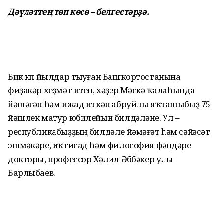
Дәүләттең төп көсө – белгестәрҙә.
Бик күп йылдар тыуған Башҡортос­танына
фиҙакәр хеҙмәт итеп, хәҙер Мәскәү ҡалаһында
йәшәгән һәм ижад иткән абруйлы яҡташыбыҙ 75
йәшлек матур юбилейын билдәләне. Ул –
республика­быҙҙың билдәле йәмәғәт һәм сәйәсәт
эшмәкәре, иҡтисад һәм философия фәндәре
докторы, профессор Хәлил Әбүбәкер улы
Барлыбаев.