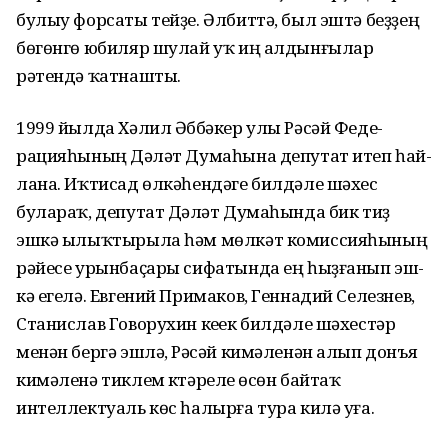
булыу форсаты тейҙе. Әлбиттә, был эштә беҙҙең
бөгөнгө юбиляр шулай уҡ иң алдынғылар
рәтендә ҡатнашты.
1999 йылда Хәлил Әбүбәкер улы Рәсәй Феде­
рацияһының Дәү­ләт Думаһына депутат итеп һай­
лана. Иҡтисад өлкәһендәге билдәле шәхес
булараҡ, депутат Дәүләт Думаһында бик тиҙ
эшкә ылыҡ­тырыла һәм мөлкәт комиссияһы­ның
рәйесе урынбаҫары сифатында ең һыҙға­нып эш­
кә егелә. Евгений Примаков, Геннадий Селез­нев,
Станислав Говорухин кеүек билдәле шәхес­тәр
менән бергә эшләү, Рәсәй кимәленән алып донъя
кимәленә тиклем күтәрелеү өсөн бай­таҡ
интеллектуаль көс һалырға тура килә уға.