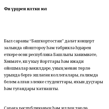
Фән үрҙәренә
илткән юл
Был сараны “Башҡортостан” дәү­ләт концерт
залында ойоштороу һәм тәбрикләү һүҙҙәрен
еткереү өсөн республика Башлығы хаки­миәте,
Хөкүмәте, күп уҡыу йорттары һәм ижади
ойошмалар вәкилдәре, уның менән төрлө
урында бергә эшләгән коллегалары, ғалимда
белем алған элекке студенттары, яҡын дуҫтары
һәм туғандары ҡат­нашты.
Сараға республиканың һәм илдең төрлө