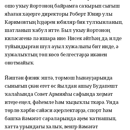
ошо уҡыу йортоноң байрамға саҡырып сығыш
яһаған хәҙерге директоры Роберт Юнир улы
Кәри­мовтың һүҙҙәрен юбиляр бик тулҡынланып,
шатланып ҡабул итте. Был уҡыу йортоноң
киләсәгенә лә ишара ине. Нисек әйтһәң дә, илде
туйындырған шул ауыл хужалығы бит инде, ә
хужалыҡтың төп көсө белгестәрҙә икәнен
онотмайыҡ.
Йәштән физик эштә, тормош һынауҙарында
сынығып үҫкән егет өс йылдан ашыу Будапешт
ҡалаһында Совет Армияһы сафында хеҙмәт
итеүҙе еңел, фәһемле һәм ҡыҙыҡлы үткәрә. Унда
төрлө хәрби-сәйәси әҙерлектәрҙә, спорт һәм
башҡа йәмәғәт сараларында әүҙем ҡатнашып,
хатта урындағы халыҡ, венгр йәмәғәт