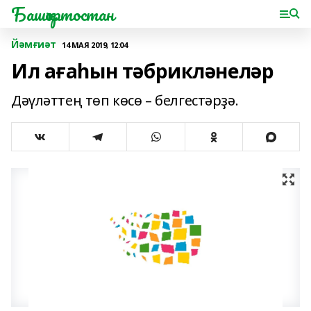
Башҡортостан
Йәмғиәт
14 МАЯ 2019, 12:04
Ил ағаһын тәбрикләнеләр
Дәүләттең төп көсө – белгестәрҙә.