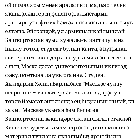
ойошмалары менән аралашып, мадьяр телен
яҡшы үҙләштереп, үҙенең оҫта­лыҡтарын
арттырыуға, физик һәм әхлаҡи яҡтан сынығыуға
өлгәшә. Әйткәндәй, ул армиянан ҡайтышлай
Башҡортостан ауыл хужалығы инс­титутына
һынау тотоп, студент булып ҡайта, ә һуңынан
экстерн имтихандар аша урта мәктәп аттестаты
алып, Мәскәү дәүләт универси­тетының иҡтисад
факультетына ла уҡырға инә. Студент
йылдарын Хәлил Барлыбаев “Мәскәүҙе яулау
осоро ине”− тип хәтерләй. Был йылдарҙа ул
төрлө йәмәғәт эштәрендә ең һыҙғанып эшләй, күп
ваҡыт Мәскәүҙә уҡыған һәм йәшәгән
Башҡортостан вәкил­дәре яҡташ­лығын етәкләй.
Бишенсе курсты тамамлар өсөн диплом эшенә
материал тупларға яҡташы­быҙ ярты йылға