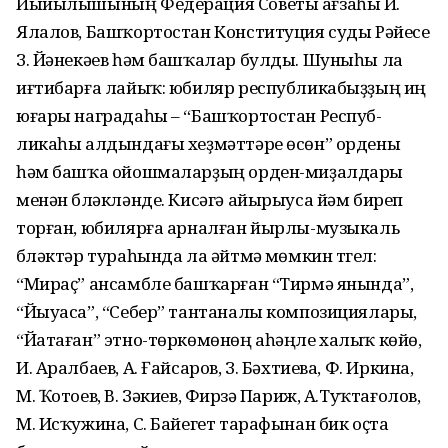
Йыйы­лы­шының Федерация Советы ағзаһы И.
Ялалов, Башҡортостан Конституция суды Рәйесе
З. Йәнекәев һәм башҡалар булды. Шуныһы ла
иғтибарға лайыҡ: юбиляр респуб­ликабыҙҙың иң
юғары наградаһы – “Башҡортостан Респуб­
ликаһы алдындағы хеҙмәттәре өсөн” ордены
һәм башҡа ойошмаларҙың орден-миҙалдары
менән бүләк­ләнде. Кисәгә айырыуса йәм биреп
торған, юбилярға арналған йырлы-музыкаль
бүләктәр тураһында ла әйтмәү мөмкин түгел:
“Мираҫ” ансамбле башҡарған “Тирмә янында”,
“Йыуаса”, “Себер” тантаналы композициялары,
“Йатаған” этно-төр­көмөнөң аһәңле халыҡ көйө,
И. Арал­баев, А. Ғайсаров, З. Бәх­тиева, Ф. Иркина,
М. Ҡотоев, В. Зәкиев, Фирүзә Париж, А.Туҡтағолов,
М. Ис­ҡужина, С. Байегет тарафы­нан бик оҫта