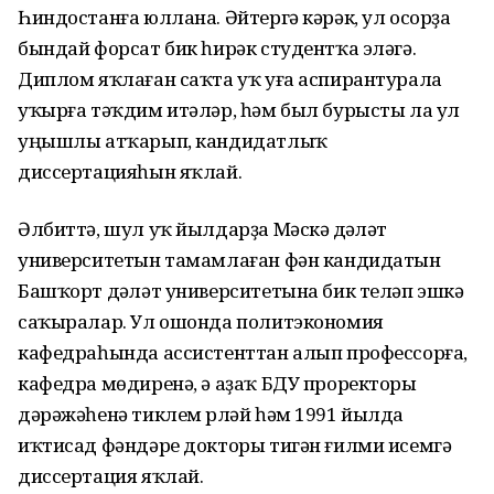
Һиндостанға юллана. Әйтергә кәрәк, ул осорҙа
бындай форсат бик һирәк студентҡа эләгә.
Диплом яҡлаған саҡта уҡ уға аспирантурала
уҡырға тәҡдим итәләр, һәм был бурысты ла ул
уңышлы атҡарып, канди­датлыҡ
диссертацияһын яҡлай.
Әлбиттә, шул уҡ йылдарҙа Мәс­кәү дәүләт
университетын тамам­лаған фән кандидатын
Башҡорт дәүләт университетына бик теләп эшкә
саҡыралар. Ул ошонда политэкономия
кафедраһында ассистенттан алып профессорға,
кафедра мөдиренә, ә аҙаҡ БДУ проректоры
дәрәжәһенә тиклем үрләй һәм 1991 йылда
иҡтисад фәндәре докторы тигән ғилми исемгә
диссертация яҡлай.