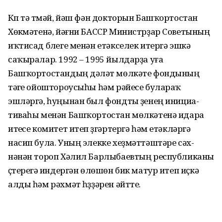
Күп тә үтмәй, йәш фән докторын Башҡорт­остан
Хөкүмәтенә, йәғни БАССР Министрҙар Советының
иҡтисад бүлеге менән етәкселек итергә эшкә
саҡыралар. 1992 – 1995 йыл­дарҙа уға
Башҡортостан­дың дәүләт мөлкәте фондының
тәүге ойоштороусыһы һәм рәйесе бу­лараҡ
эшләргә, һуңынан был фондты үҙенең ини­циа­
тиваһы менән Башҡортостан мөлкәтенә идара
итеүсе комитет итеп үҙгәр­тергә һәм етәк­ләргә
насип була. Уның элекке хеҙмәттәш­тәре сәх­
нәнән тороп Хәлил Барлы­баев­тың республиканы
үҫтереүгә индер­гән өлөшөн бик матур итеп иҫкә
алды һәм рәхмәт һүҙҙәрен әйтте.