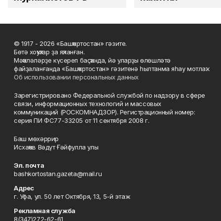
© 1917 - 2026 «Башҡортостан» гәзите.
Бөтә хоҡуҡтар ҙа яҡланған.
Мәҡәләләрҙе күсереп баҫҡанда, йә уларҙы өлөшләтә
файҙаланғанда «Башҡортостан» гәзитенә һылтанма яһау мотлаҡ.
Об использовании персональных данных
Зарегистрировано Федеральной службой по надзору в сфере
связи, информационных технологий и массовых
коммуникаций (РОСКОМНАДЗОР). Регистрационный номер:
серия ПИ ФС77-33205 от 11 сентября 2008 г.
Баш мөхәррир
Исхаҡов Вәдүт Ғәйфулла улы
Эл. почта
bashkortostan.gazeta@mail.ru
Адрес
г. Уфа, ул. 50 лет Октября, 13, 5-й этаж
Рекламная служба
8(347)272-62-61