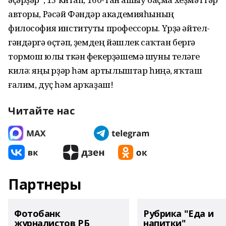
авторы, Рәсәй Фәндәр академия­һының
философия институты профессоры. Үрҙә әйтел­
гәндәргә өҫтәп, үҙемдең йәшлек саҡтан бергә
тормош юлы үткән фекерҙәшемә шуны теләге
килә: яңы үрҙәр һәм артылыштар һиңә, яҡташ
ғалим, дуҫ һәм арҡаҙаш!
Читайте нас
Партнеры
Фотобанк
Рубрика "Еда и
журналистов РБ
напитки"