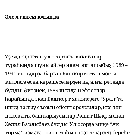
Әле лә
ғилем юлында
Үҙемдең яҡтан ул осорҙағы ва­ҡиғалар
тураһында шуны әйтер инем: яҡташыбыҙ 1989 –
1991 йыл­дарҙа барған Башҡортостан мөстә­
ҡиллеге өсөн көрәшеүсе­ләрҙең иң алғы рәтендә
булды. Әйтәйек, 1989 йылда Нефтселәр
һарайында үткән Башҡорт халыҡ үҙәге “Урал”ға
нигеҙ һалыу съезын ойоштороусылар, ике төп
докладты башҡарыусылар Рәшит Шәкүр менән
Хәлил Барлыбаев булды. Ул осорҙа миңә “Аҡ
тирмә” йәмәғәт ойошмаһын төҙөүселәрҙең береһе