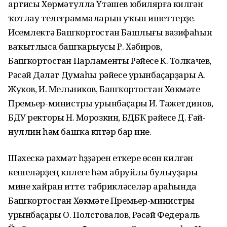
артисы Хөрмәтулла Үтәшев юби­лярға килгән
ҡотлау телеграммаларын уҡып ишеттерҙе.
Исемлектә Баш­ҡортостан Башлығы вазифа­һын
ваҡытлыса башҡарыусы Р. Хәбиров,
Башҡортостан Парламенты Рәйесе К. Толкачев,
Рәсәй Дәү­ләт Думаһы рәйесе урынбаҫарҙары А.
Жуков, И. Мельников, Баш­ҡортостан Хө­күмәте
Премьер-министры урын­баҫары И. Тажетдинов,
БДУ ректоры Н. Морозкин, БДБҠ рәйесе Д. Ғәй­
нуллин һәм башҡа күптәр бар ине.
Шәхескә рәхмәт һүҙҙәрен етке­реү өсөн килгән
кешеләрҙең күплеге һәм абруйлы булыуҙары
мине хайран итте: тәбрикләүселәр араһында
Башҡортостан Хөкүмәте Премьер-министры
урынбаҫары О. Полстовалов, Рәсәй Федераль