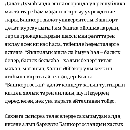
Дәүләт Думаһында эшләү осорон­да ул республика
мәктәптәре һәм мәҙәни-ағартыу учреж­дение­
лары, Башҡорт дәүләт университеты, Баш­ҡорт
дәүләт ҡурсаулығы һәм башҡа ойош­маларҙың,
төрлө граждандарҙың шәхси мән­фә­ғәт­тәрен
яҡлау өсөн күп көс һала, тейешле һөҙөмтәләргә
өлгәшә. “Яҡшылыҡ эшлә лә һыуға һал – балыҡ
белер, балыҡ белмәһә – халыҡ бе­лер” тигән
мәҡәл, моғайын, Хәлил Әбүбәкер улы кеүек ил
ағаһына ҡарата әйтелгәндер. Бы­ны
“Башҡортостан” дәүләт концерт залын тулты­рып
килгән халыҡ тәрән аңланы, шул һүҙ­ҙәр­ҙең
дөрөҫлөгөн, нәҡ уға ҡарата әйтелгәнен тойҙо.
Сәхнәгә сығырға теләүселәрҙе саҡырыуҙан алда,
кисәне алып барыусы Башҡортостандың халыҡ