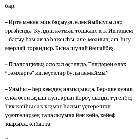
бар.
– Иртә менән мин баҫыуҙа, еләк йыйыусылар
эргәһендә. Ҡулдан кәтмән төшкәне юҡ. Иптәшем
– баҫыу һәм ғаилә һаҡсыһы, әле, моғайын, аш-һыу
әҙерләй торғандыр. Бына шулай йәшәйбеҙ.
– Плантацияғыҙ оло юл өҫтөндә. Төндәрен еләк
“тәмләргә” килеүселәр булғыламаймы?
– Уныһы – һәр кемдең намыҫында. Бер-ике күнәк
еләк өсөн ыҙғыш ҡуптарып йөрөү яғында түгелбеҙ.
Тик ҡайһы саҡ хеҙмәт һалып үҫтерелгән
үҫентеләрҙең тапалыуына йән көйә, кәйеф
ҡырыла, әлбиттә.