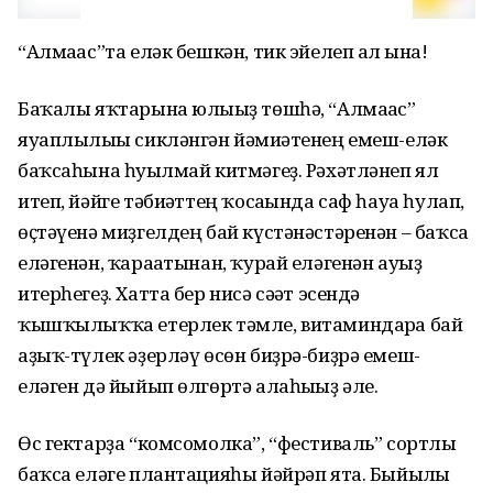
“Алмағас”та еләк бешкән, тик эйелеп ал ғына!
Баҡалы яҡтарына юлығыҙ төшһә, “Алмағас”
яуаплылығы сикләнгән йәмғиәтенең емеш-еләк
баҡсаһына һуғылмай китмәгеҙ. Рәхәтләнеп ял
итеп, йәйге тәбиғәттең ҡосағында саф һауа һулап,
өҫтәүенә миҙгелдең бай күстәнәстәренән – баҡса
еләгенән, ҡарағатынан, ҡурай еләгенән ауыҙ
итерһегеҙ. Хатта бер нисә сәғәт эсендә
ҡышҡылыҡҡа етерлек тәмле, витаминдарға бай
аҙыҡ-түлек әҙерләү өсөн биҙрә-биҙрә емеш-
еләген дә йыйып өлгөртә алаһығыҙ әле.
Өс гектарҙа “комсомолка”, “фестиваль” сортлы
баҡса еләге планта­цияһы йәйрәп ята. Быйылғы