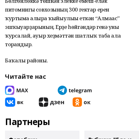
Бөлгөнлөккә төшкән элекке емеш-еләк
питомнигы совхозы­ның 300 гектар ерен
ҡуртымға алырға ҡыйыулығы еткән “Алмағас”
эшҡыуарҙарының. Ерҙе һөйгәндәр генә уны
ҡурсалай, ауыр хеҙмәттән шатлыҡ таба ала
торғандыр.
Баҡалы районы.
Читайте нас
Партнеры