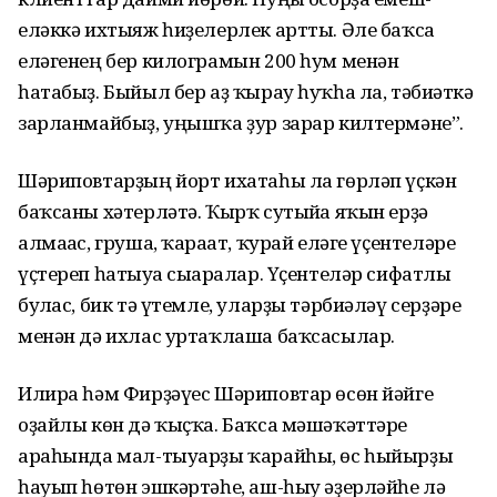
еләккә ихтыяж һиҙелерлек артты. Әле баҡса
еләгенең бер килограмын 200 һум менән
һатабыҙ. Быйыл бер аҙ ҡырау һуҡһа ла, тәбиғәткә
зарланмайбыҙ, уңышҡа ҙур зарар килтермәне”.
Шәриповтарҙың йорт ихатаһы ла гөрләп үҫкән
баҡсаны хәтерләтә. Ҡырҡ сутыйға яҡын ерҙә
алмағас, груша, ҡарағат, ҡурай еләге үҫентеләре
үҫтереп һатыуға сығаралар. Үҫенте­ләр сифатлы
булғас, бик тә үтемле, уларҙы тәрбиәләү серҙәре
менән дә ихлас уртаҡлаша баҡсасылар.
Илира һәм Фирҙәүес Шәриповтар өсөн йәйге
оҙайлы көн дә ҡыҫҡа. Баҡса мәшәҡәттәре
араһында мал-тыуарҙы ҡарайһы, өс һыйырҙы
һауып һөтөн эшкәртәһе, аш-һыу әҙерләйһе лә