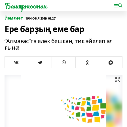
Башҡортостан
Йәмғиәт
19 ИЮНЯ 2019, 08:27
Ере барҙың еме бар
“Алмағас”та еләк бешкән, тик эйелеп ал
ғына!