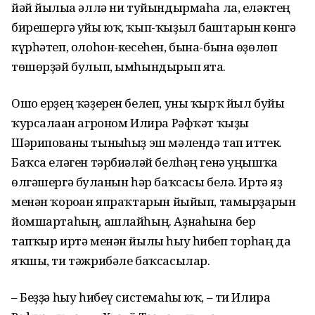
йәй йылыға әллә ни туйындырмаһа ла, еләктең
бирешергә уйы юҡ, ҡып-ҡыҙыл баштарын көнгә
күрһәтеп, олоһон-кесеһен, бына-бына өҙөлөп
төшөрҙәй булып, ымһындырып ята.
Ошо ерҙең ҡәҙерен белеп, уны ҡырҡ йыл буйы
ҡурсалаған агроном Илира Рәфҡәт ҡыҙы
Шәрипованы тынғыһыҙ эш мәлендә тап иттек.
Баҡса еләген тәрбиәләй белһәң генә уңышҡа
өлгәшергә булғанын һәр баҡсасы белә. Иртә яҙ
менән ҡороған япраҡтарын йыйып, тамырҙарын
йомшар­таһың, ашлайһың. Аҙнаһына бер
тапҡыр иртә менән йылы һыу һибеп торһаң да
яҡшы, ти тәжрибәле баҡсасылар.
– Беҙҙә һыу һибеү систе­маһы юҡ, – ти Илира