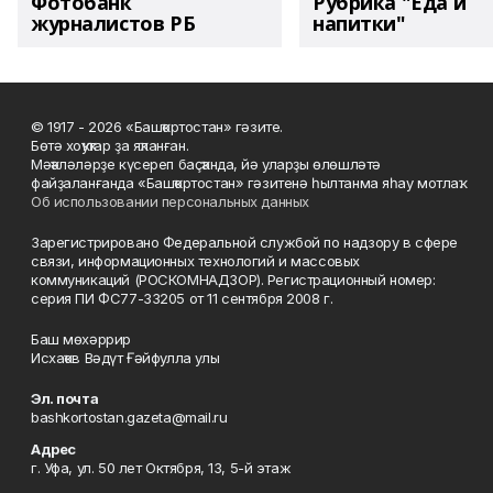
Фотобанк
Рубрика "Еда и
журналистов РБ
напитки"
© 1917 - 2026 «Башҡортостан» гәзите.
Бөтә хоҡуҡтар ҙа яҡланған.
Мәҡәләләрҙе күсереп баҫҡанда, йә уларҙы өлөшләтә
файҙаланғанда «Башҡортостан» гәзитенә һылтанма яһау мотлаҡ.
Об использовании персональных данных
Зарегистрировано Федеральной службой по надзору в сфере
связи, информационных технологий и массовых
коммуникаций (РОСКОМНАДЗОР). Регистрационный номер:
серия ПИ ФС77-33205 от 11 сентября 2008 г.
Баш мөхәррир
Исхаҡов Вәдүт Ғәйфулла улы
Эл. почта
bashkortostan.gazeta@mail.ru
Адрес
г. Уфа, ул. 50 лет Октября, 13, 5-й этаж