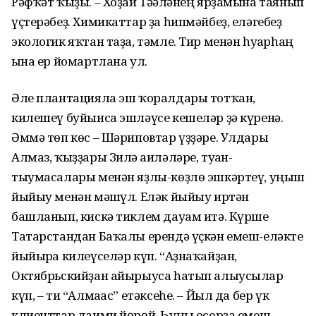
Рәфҡәт ҡыҙы. – Хоҙай Тәғәләнең ярҙамына таянып
үҫтерә­беҙ. Химикаттар ҙа һипмәйбеҙ, еләге­беҙ
экологик яҡтан таҙа, тәмле. Тир менән һуғарһаң
ғына ер йомартлана ул.
Әле плантацияла эш ҡоралдары тотҡан,
килешеү буйынса эшләүсе кешеләр ҙә күренә.
Әммә төп көс – Шәриповтар үҙҙәре. Улдары
Алмаз, ҡыҙҙары Зилә ғаиләләре, туған-
тыумасалары менән яҙлы-көҙлө эш­кәртеү, уңыш
йыйыу менән мәшғүл. Еләк йыйыу иртән
башланып, кискә тиклем дауам итә. Күрше
Татарстандан Баҡалы ерендә үҫкән емеш-еләкте
йыйырға килеүселәр күп. “Аҙнаҡайҙан,
Октябрьскийҙан айырыуса һатып алыусылар
күп, – ти “Алмағас” етәксеһе. – Йыл да бер үк
клиенттар даими йөрөй. Һуңғы осорҙа емеш-