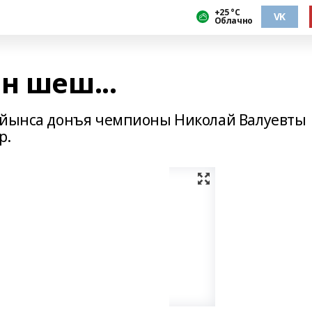
+25 °С
VK
Облачно
н шеш...
буйынса донъя чемпионы Николай Валуевты
р.