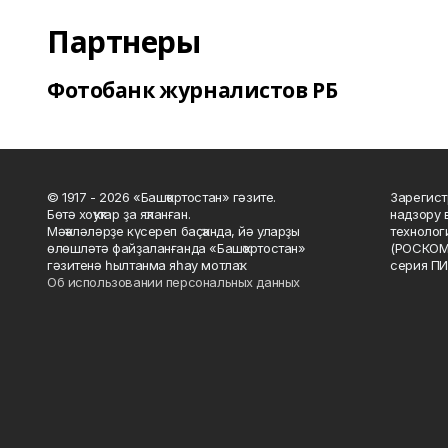
Партнеры
Фотобанк журналистов РБ
© 1917 - 2026 «Башҡортостан» гәзите.
Зарегист
Бөтә хоҡуҡтар ҙа яҡланған.
надзору 
Мәҡәләләрҙе күсереп баҫҡанда, йә уларҙы
технолог
өлөшләтә файҙаланғанда «Башҡортостан»
(РОСКОМ
гәзитенә һылтанма яһау мотлаҡ.
серия ПИ
Об использовании персональных данных