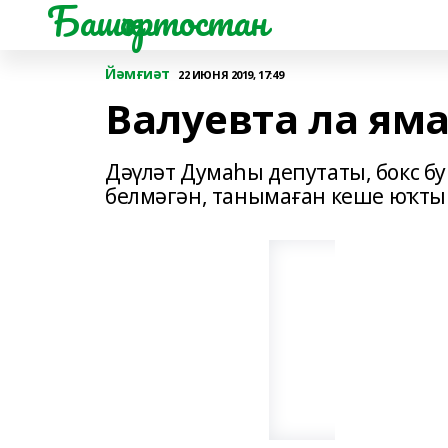
Башҡортостан
Йәмғиәт
22 ИЮНЯ 2019, 17:49
Валуевта ла яма
Дәүләт Думаһы депутаты, бокс 
белмәгән, танымаған кеше юҡты