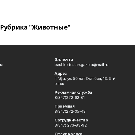
Рубрика "Животные"
Эл. почта
лы
bashkortostan.gazeta@mail.ru
Адрес
г. Уфа, ул. 50 лет Октября, 13, 5-й
этаж
Рекламная служба
8(347)272-62-61
Приемная
8(347)272-05-43
Сотрудничество
8(347) 273-83-92
Отдел кадров