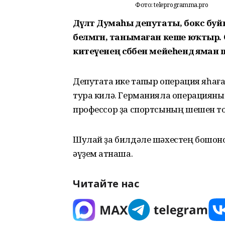
Фото: teleprogramma.pro
Дәүләт Думаһы депутаты, бокс б
белмәгән, танымаған кеше юҡтыр. 
китеүенең сәбәбен мейеһендә яман
Депутатҡа ике тапҡыр операция яһағ
тура килә. Германияла операцияны
профессор ҙа спортсының шешен т
Шулай ҙа билдәле шәхестең бошоноп
әүҙем ҡатнаша.
Читайте нас