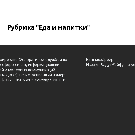
Рубрика "Еда и напитки"
рировано Федеральной службой по
Баш мөхәррир
в сфере связи, информационных
Исхаҡов Вәдүт Ғәйфулла у
ий и массовых коммуникаций
НАДЗОР). Регистрационный номер:
 ФС77-33205 от 11 сентября 2008 г.