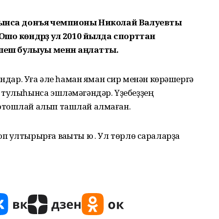
уйынса донъя чемпионы Николай Валуевты
Ошо көндәрҙә ул 2010 йылда спорттан
 шеш булыуы менән аңлатты.
андар. Уға әле һаман яман сир менән көрәшергә
 тулыһынса эшләмәгәндәр. Үҙебеҙҙең
отошлай алып ташлай алмаған.
 ултырырға ваҡыты юҡ . Ул төрлө сараларҙа