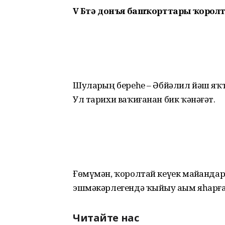
V Бөтә донъя башҡорттары ҡорол
Шуларҙың береһе – Әбйәлил йәш яҡ
Ул тарихи ваҡиғанан бик ҡәнәғәт.
Ғөмүмән, ҡоролтай кеүек майҙандар
эшмәкәрлегендә ҡыйыу аҙым яһарға 
Читайте нас