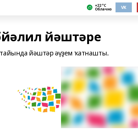
+22 °С
VK
Облачно
бйәлил йәштәре
лтайында йәштәр әүҙем ҡатнашты.