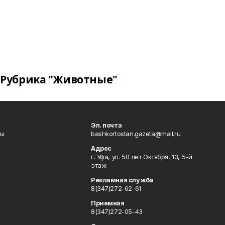
Рубрика "Животные"
Эл. почта
лы
bashkortostan.gazeta@mail.ru
Адрес
г. Уфа, ул. 50 лет Октября, 13, 5-й
этаж
Рекламная служба
8(347)272-62-61
Приемная
8(347)272-05-43