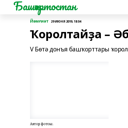
Башҡортостан
Йәмғиәт
29 ИЮНЯ 2019, 18:04
Ҡоролтайҙа – Ә
V Бөтә донъя башҡорттары ҡоро
Автор фотоһы.