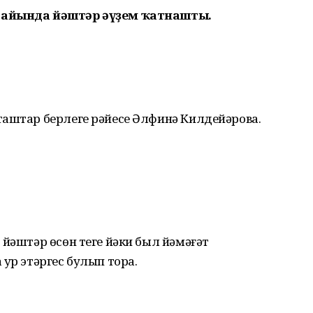
тайында йәштәр әүҙем ҡатнашты.
таштар берлеге рәйесе Әлфинә Килдейәрова.
 йәштәр өсөн теге йәки был йәмәғәт
ҙур этәргес булып тора.