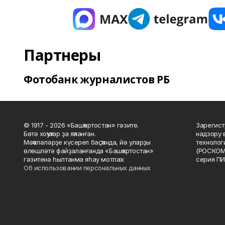
Партнеры
Фотобанк журналистов РБ
© 1917 - 2026 «Башҡортостан» гәзите.
Зарегист
Бөтә хоҡуҡтар ҙа яҡланған.
надзору 
Мәҡәләләрҙе күсереп баҫҡанда, йә уларҙы
технолог
өлөшләтә файҙаланғанда «Башҡортостан»
(РОСКОМ
гәзитенә һылтанма яһау мотлаҡ.
серия ПИ
Об использовании персональных данных