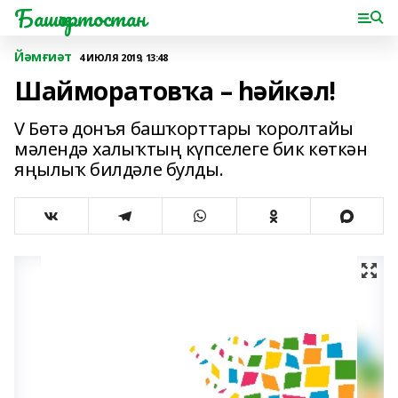
Башҡортостан
Йәмғиәт
4 ИЮЛЯ 2019, 13:48
Шайморатовҡа – һәйкәл!
V Бөтә донъя башҡорттары ҡоролтайы
мәлендә халыҡтың күпселеге бик көткән
яңылыҡ билдәле булды.