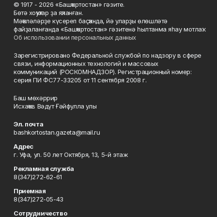
© 1917 - 2026 «Башҡортостан» гәзите.
Бөтә хоҡуҡтар ҙа яҡланған.
Мәҡәләләрҙе күсереп баҫҡанда, йә уларҙы өлөшләтә
файҙаланғанда «Башҡортостан» гәзитенә һылтанма яһау мотлаҡ.
Об использовании персональных данных
Зарегистрировано Федеральной службой по надзору в сфере
связи, информационных технологий и массовых
коммуникаций (РОСКОМНАДЗОР). Регистрационный номер:
серия ПИ ФС77-33205 от 11 сентября 2008 г.
Баш мөхәррир
Исхаҡов Вәдүт Ғәйфулла улы
Эл. почта
bashkortostan.gazeta@mail.ru
Адрес
г. Уфа, ул. 50 лет Октября, 13, 5-й этаж
Рекламная служба
8(347)272-62-61
Приемная
8(347)272-05-43
Сотрудничество