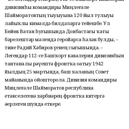
дивизияһы командиры Миңлеғәле
Шайморатовтың тыуыуына 120 йыл тулыуҙы
лайыҡлы кимәлдә билдәләргә тейешбеҙ. Ул
Бөйөк Ватан һуғышында Донбастағы ҡаты
бәрелештәр мәлендә геройҙарса һәләк булды, –
тине Радий Хәбиров үҙенең сығышында. –
Легендар 112-се Башҡорт кавалерия дивизияһын
тантаналы рәүештә фронтҡа оҙатыу 1942
йылдың 25 мартында, баш ҡаланың Совет
майҙанында ойошторола. Дивизия командиры
Миңлеғәле Шайморатов республика
етәкселегенә хәрбиҙәрҙең фронтҡа китергә
әҙерлеген шунда еткерҙе.