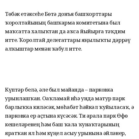
Төбәк етәксеһе Бөтә донъя башҡорттары
ҡоролтайының башҡарма комитетына был
маҡсатта халыҡтан да аҡса йыйырға тәҡдим
итте. Ҡоролтай делегаттары яңылыҡты дәррәү
алҡыштар менән ҡабул итте.
Күптәр белә, әле был майҙанда – парковка
урынлашҡан. Оҙаҡламай иһә унда матур парк
барлыҡҡа киләсәк, мөһабәт һәйкәл ҡуйыласаҡ, ә
парковка ер аҫтына күсәсәк. Тиҙ арала парк Өфө
кешеләренең һәм баш ҡала ҡунаҡтарының
яратҡан ял һәм күңел асыу урынына әйләнер,