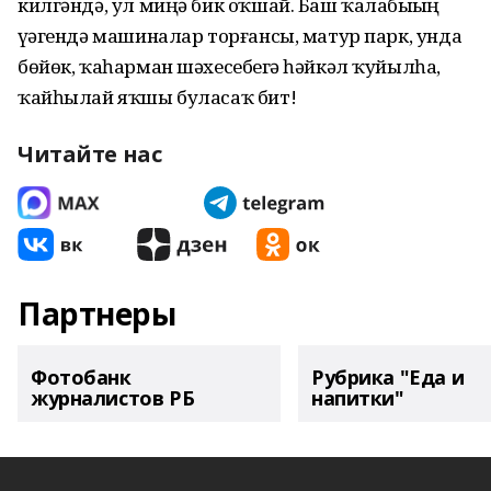
килгәндә, ул миңә бик оҡшай. Баш ҡалабыҙҙың
үҙәгендә машиналар торғансы, матур парк, унда
бөйөк, ҡаһарман шәхесебеҙгә һәйкәл ҡуйылһа,
ҡайһылай яҡшы буласаҡ бит!
Читайте нас
Партнеры
Фотобанк
Рубрика "Еда и
журналистов РБ
напитки"