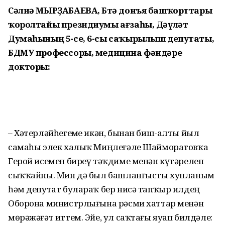
Сәлиә МЫРҘАБАЕВА, Бөтә донъя башҡорттары
ҡоролтайы президиумы ағзаһы, Дәүләт
Думаһының 5-се, 6-сы саҡырылыш депутаты,
БДМУ профессоры, медицина фәндәре
докторы:
– Хәтерләйһегеҙме икән, бынан биш-алты йыл
самаһы элек халыҡ Миңлеғәле Шайморатовҡа
Герой исемен биреү тәҡдиме менән күтәрелеп
сыҡҡайны. Мин дә был башланғысты хупланым
һәм депутат булараҡ бер нисә тапҡыр илдең
Оборона министрлығына рәсми хаттар менән
мөрәжәғәт иттем. Эйе, ул саҡтағы яуап билдәле: