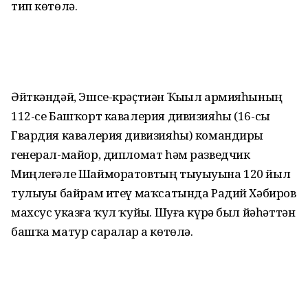
тип көтөлә.
Әйткәндәй, Эшсе-крәҫтиән Ҡыҙыл армияһының
112-се Башҡорт кавалерия дивизияһы (16-сы
Гвардия кавалерия дивизияһы) командиры
генерал-майор, дипломат һәм разведчик
Миңлеғәле Шайморатовтың тыуыуына 120 йыл
тулыуҙы байрам итеү маҡсатында Радий Хәбиров
махсус указға ҡул ҡуйҙы. Шуға күрә был йәһәттән
башҡа матур саралар ҙа көтөлә.