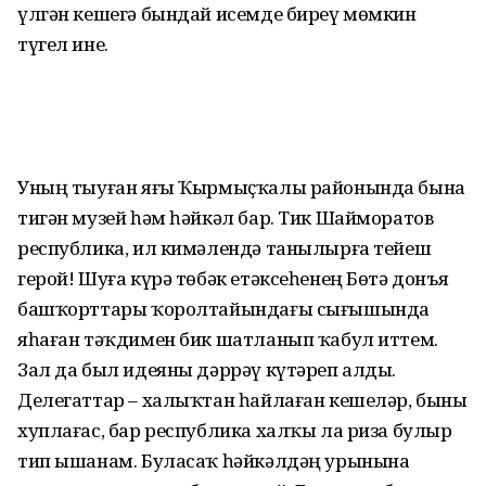
үлгән кешегә бындай исемде биреү мөмкин
түгел ине.
Уның тыуған яғы Ҡырмыҫҡалы районында бына
тигән музей һәм һәйкәл бар. Тик Шайморатов
республика, ил кимәлендә танылырға тейеш
герой! Шуға күрә төбәк етәксеһенең Бөтә донъя
башҡорттары ҡоролтайындағы сығышында
яһаған тәҡдимен бик шатланып ҡабул иттем.
Зал да был идеяны дәррәү күтәреп алды.
Делегаттар – халыҡтан һайлаған кешеләр, быны
хуплағас, бар республика халҡы ла риза булыр
тип ышанам. Буласаҡ һәйкәлдәң урынына