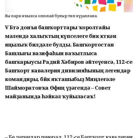
Яңы парк яҡынса ошолай булыр тип күҙаллана.
V Бөтә донъя башҡорттары ҡоролтайы
мәлендә халыҡтың күпселеге бик көткән
яңылыҡ билдәле булды. Башҡортостан
Башлығы вазифаһын ваҡытлыса
башҡарыусы Радий Хәбиров әйтеүенсә, 112-се
Башҡорт кавалерия дивизияһының легендар
командиры, бөйөк яҡташыбыҙ Миңлеғәле
Шайморатовҡа Өфөнөң үҙәгендә – Совет
майҙанында һәйкәл ҡуйыласаҡ!
– Беҙ легендар генерал, 112-се Башҡорт кавалерия