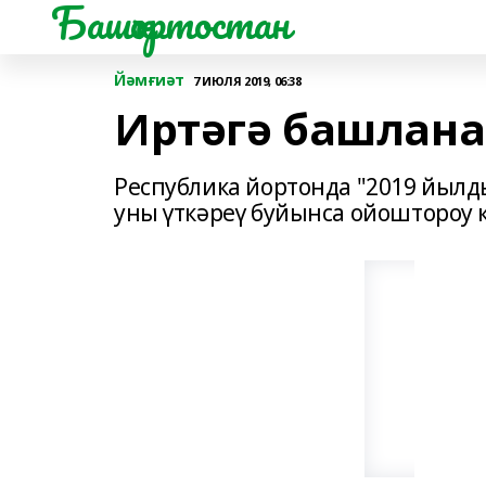
Башҡортостан
Йәмғиәт
7 ИЮЛЯ 2019, 06:38
Иртәгә башлана
Республика йортонда "2019 йылд
уны үткәреү буйынса ойоштороу