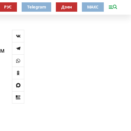
РУС
Telegram
Дзен
МАКС
әм