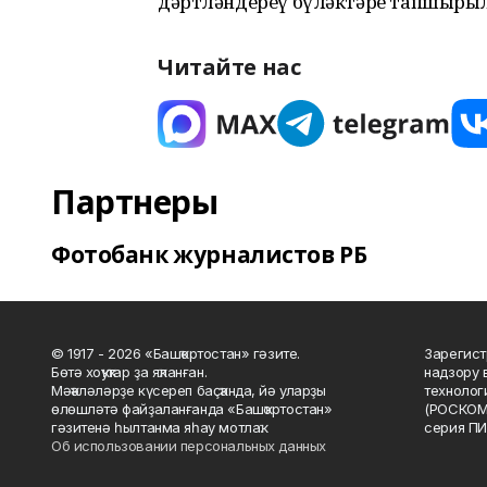
дәртләндереү бүләктәре тапшырыл
Читайте нас
Партнеры
Фотобанк журналистов РБ
© 1917 - 2026 «Башҡортостан» гәзите.
Зарегист
Бөтә хоҡуҡтар ҙа яҡланған.
надзору 
Мәҡәләләрҙе күсереп баҫҡанда, йә уларҙы
технолог
өлөшләтә файҙаланғанда «Башҡортостан»
(РОСКОМ
гәзитенә һылтанма яһау мотлаҡ.
серия ПИ
Об использовании персональных данных