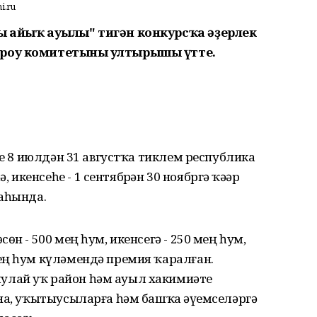
i.ru
ың айыҡ ауылы" тигән конкурсҡа әҙерлек
ороу комитетының ултырышы үтте.
һе 8 июлдән 31 августҡа тиклем республика
кенсеһе - 1 сентябрҙән 30 ноябргә ҡәҙәр
раһында.
өн - 500 мең һум, икенсегә - 250 мең һум,
ең һум күләмендә премия ҡаралған.
лай уҡ район һәм ауыл хакимиәте
на, уҡытыусыларға һәм башҡа әүҙемселәргә