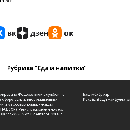
асаҡ.
Рубрика "Еда и напитки"
рировано Федеральной службой по
Баш мөхәррир
в сфере связи, информационных
Исхаҡов Вәдүт Ғәйфулла у
ий и массовых коммуникаций
НАДЗОР). Регистрационный номер:
 ФС77-33205 от 11 сентября 2008 г.