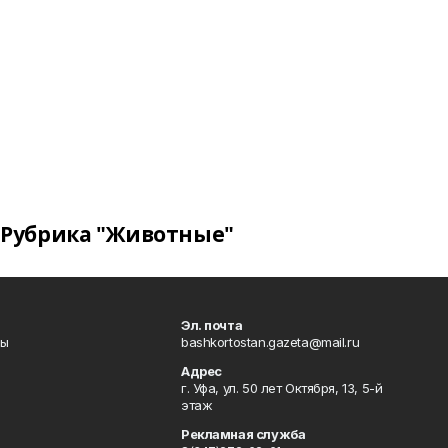
Рубрика "Животные"
Эл. почта
лы
bashkortostan.gazeta@mail.ru
Адрес
г. Уфа, ул. 50 лет Октября, 13, 5-й
этаж
Рекламная служба