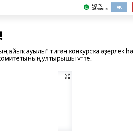
+21 °С
VK
Облачно
!
ың айыҡ ауылы" тигән конкурсҡа әҙерлек һ
 комитетының ултырышы үтте.