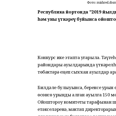
Фото: mishred.rbsm
Республика йортонда "2019 йылд
һәм уны үткәреү буйынса ойошт
Конкурс ике этапта уҙғарыла. Тәүге
райондары ауылдарында үткәрелһә, и
төбәктәрҙә еңеп сыҡҡан ауылдар а
Билдәле булыуынса, беренсе урын өс
өсөнсө урынды алған ауылға 150 м
Ойоштороу комитеты тарафынан шу
етәкселәренә, мәктәп директорҙары