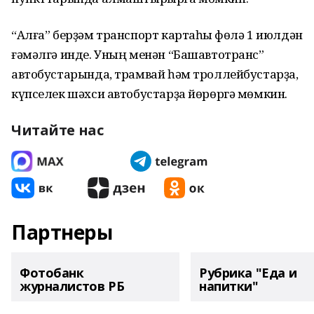
“Алға” берҙәм транспорт картаһы Өфөлә 1 июлдән
ғәмәлгә инде. Уның менән “Башавтотранс”
автобустарында, трамвай һәм троллейбустарҙа,
күпселек шәхси автобустарҙа йөрөргә мөмкин.
Читайте нас
Партнеры
Фотобанк
Рубрика "Еда и
журналистов РБ
напитки"