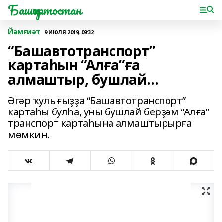
Башҡортостан
Йәмғиәт
9 ИЮЛЯ 2019, 09:32
“Башавтотранспорт”
картаһын “Алға”ға
алмаштыр, бушлай…
Әгәр ҡулығыҙҙа “Башавтотранспорт”
картаһы булһа, уны бушлай берҙәм “Алға”
транспорт картаһына алмаштырырға
мөмкин.