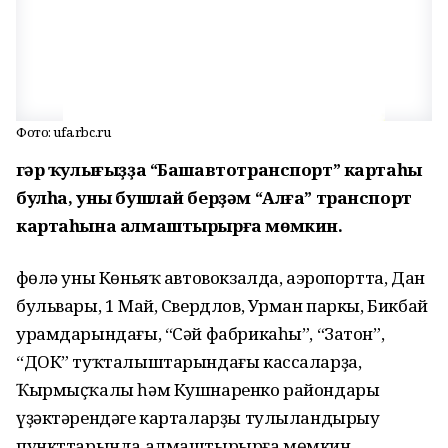
Фото: ufa.rbc.ru
Әгәр ҡулығыҙҙа “Башавтотранспорт” картаһы
булһа, уны бушлай берҙәм “Алға” транспорт
картаһына алмаштырырға мөмкин.
Өфөлә уны Көньяҡ автовокзалда, аэропортта, Дан
бульвары, 1 Май, Свердлов, Урман паркы, Бикбай
урамдарындағы, “Сәй фабрикаһы”, “Затон”,
“ДОК” туҡталыштарындағы кассаларҙа,
Ҡырмыҫҡалы һәм Кушнаренко райондары
үҙәктәрендәге карталарҙы тулыландырыу
пункттарында алмаштырырға мөмкин.