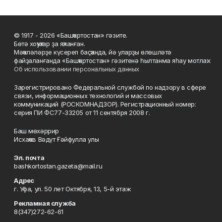
© 1917 - 2026 «Башҡортостан» гәзите.
Бөтә хоҡуҡтар ҙа яҡланған.
Мәҡәләләрҙе күсереп баҫҡанда, йә уларҙы өлөшләтә
файҙаланғанда «Башҡортостан» гәзитенә һылтанма яһау мотлаҡ.
Об использовании персональных данных
Зарегистрировано Федеральной службой по надзору в сфере
связи, информационных технологий и массовых
коммуникаций (РОСКОМНАДЗОР). Регистрационный номер:
серия ПИ ФС77-33205 от 11 сентября 2008 г.
Баш мөхәррир
Исхаҡов Вәдүт Ғәйфулла улы
Эл. почта
bashkortostan.gazeta@mail.ru
Адрес
г. Уфа, ул. 50 лет Октября, 13, 5-й этаж
Рекламная служба
8(347)272-62-61