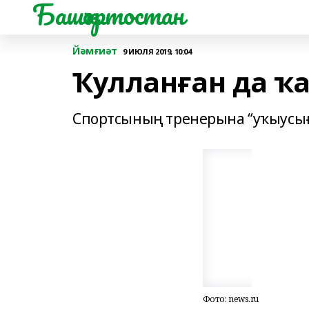
Башҡортостан
Йәмғиәт
9 ИЮЛЯ 2019, 10:04
Ҡулланған да ҡ
Спортсының тренерына “уҡыусығыҙ
Фото: news.ru