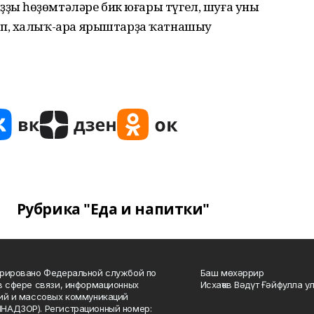
ҙың һөҙөмтәләре бик юғары түгел, шуға уның
п, халыҡ-ара ярыштарҙа ҡатнашыу
Рубрика "Еда и напитки"
рировано Федеральной службой по
Баш мөхәррир
в сфере связи, информационных
Исхаҡов Вәдүт Ғәйфулла у
ий и массовых коммуникаций
НАДЗОР). Регистрационный номер: