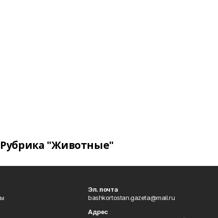
Рубрика "Животные"
Эл. почта
лы
bashkortostan.gazeta@mail.ru
Адрес