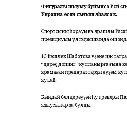
Фигуралы шыуыу буйынса Рәсәй 
Украина өсөн сығыш яһаясаҡ.
Спортсының һорауына ярашлы Рәс
президиумы ултырышында ошондай
13 йәшлек Шаботова үҙенең инстагра
“дөрөҫ допинг” ҡулланырға ғына к
ярамаған препараттарҙы әүҙем ҡулл
яулай.
Бындай белдереүҙән һуң тренеры Па
яҙыусылар ҙа булды.