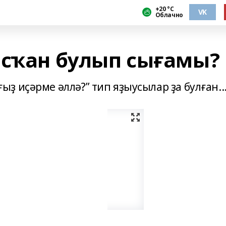
+20 °С
VK
Облачно
асҡан булып сығамы?
 иҫәрме әллә?” тип яҙыусылар ҙа булған..