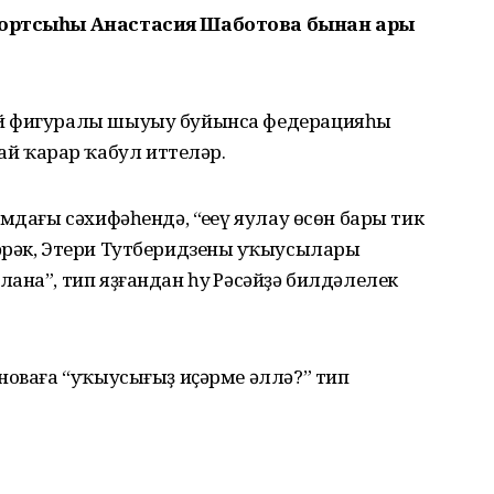
спортсыһы Анастасия Шаботова бынан ары
әй фигуралы шыуыу буйынса федерацияһы
 ҡарар ҡабул иттеләр.
мдағы сәхифәһендә, “еңеү яулау өсөн бары тик
әрәк, Этери Тутберидзеның уҡыусылары
ана”, тип яҙғандан һуң Рәсәйҙә билдәлелек
новаға “уҡыусығыҙ иҫәрме әллә?” тип