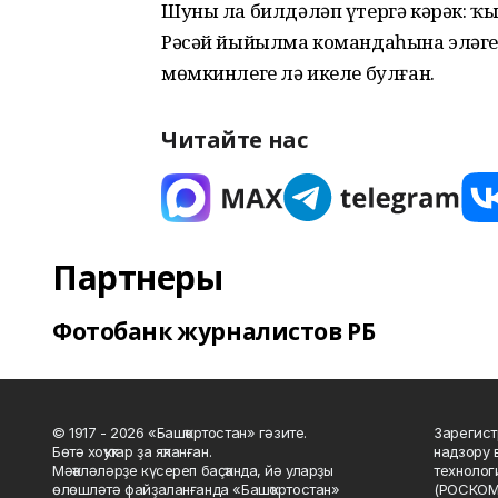
Шуны ла билдәләп үтергә кәрәк: ҡыҙ
Рәсәй йыйылма командаһына эләге
мөмкинлеге лә икеле булған.
Читайте нас
Партнеры
Фотобанк журналистов РБ
© 1917 - 2026 «Башҡортостан» гәзите.
Зарегист
Бөтә хоҡуҡтар ҙа яҡланған.
надзору 
Мәҡәләләрҙе күсереп баҫҡанда, йә уларҙы
технолог
өлөшләтә файҙаланғанда «Башҡортостан»
(РОСКОМ