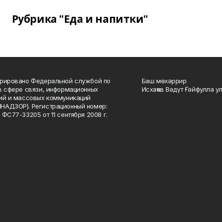
Рубрика "Еда и напитки"
рировано Федеральной службой по
Баш мөхәррир
в сфере связи, информационных
Исхаҡов Вәдүт Ғәйфулла у
ий и массовых коммуникаций
НАДЗОР). Регистрационный номер:
 ФС77-33205 от 11 сентября 2008 г.