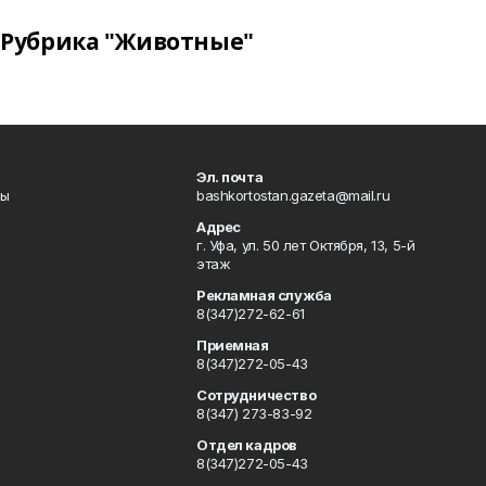
Рубрика "Животные"
Эл. почта
лы
bashkortostan.gazeta@mail.ru
Адрес
г. Уфа, ул. 50 лет Октября, 13, 5-й
этаж
Рекламная служба
8(347)272-62-61
Приемная
8(347)272-05-43
Сотрудничество
8(347) 273-83-92
Отдел кадров
8(347)272-05-43