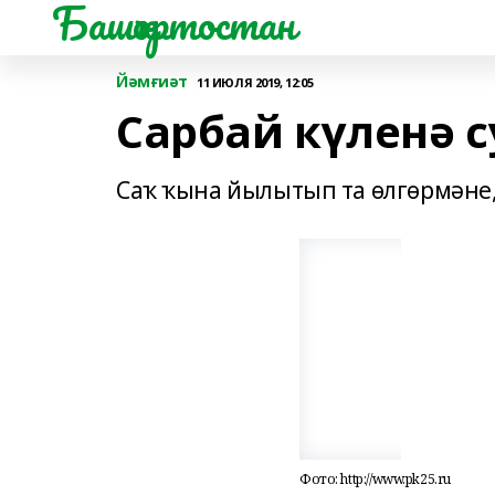
Башҡортостан
Йәмғиәт
11 ИЮЛЯ 2019, 12:05
Сарбай күленә су
Саҡ ҡына йылытып та өлгөрмәне,
Фото: http://www.pk25.ru