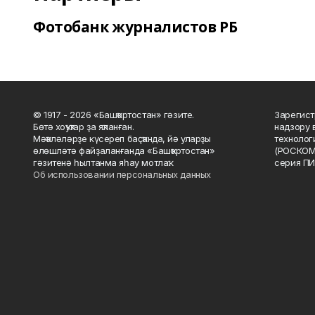
Фотобанк журналистов РБ
© 1917 - 2026 «Башҡортостан» гәзите.
Зарегист
Бөтә хоҡуҡтар ҙа яҡланған.
надзору 
Мәҡәләләрҙе күсереп баҫҡанда, йә уларҙы
технолог
өлөшләтә файҙаланғанда «Башҡортостан»
(РОСКОМ
гәзитенә һылтанма яһау мотлаҡ.
серия ПИ
Об использовании персональных данных