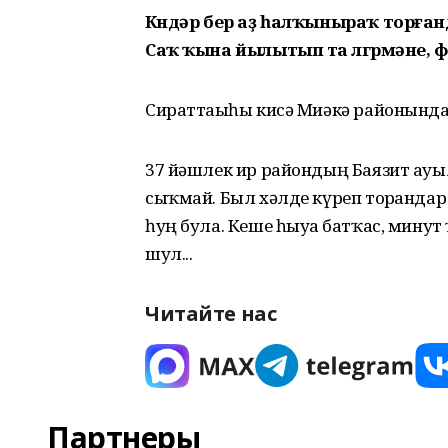
Көндәр бер аҙ һалҡыныраҡ торған
Саҡ ҡына йылытып та өлгөрмәне, 
Сираттағыһы кисә Миәкә районында
37 йәшлек ир райондың Баязит ауы
сыҡмай. Был хәлде күреп торғанда
һуң була. Кеше һыуға батҡас, минут
шул...
Читайте нас
Партнеры