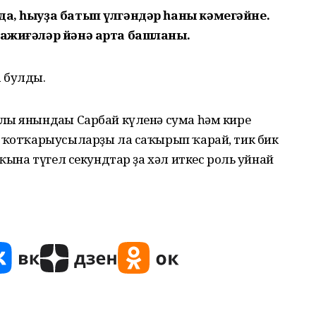
да, һыуҙа батып үлгәндәр һаны кәмегәйне.
фажиғәләр йәнә арта башланы.
 булды.
лы янындағы Сарбай күленә сума һәм кире
р ҡотҡарыусыларҙы ла саҡырып ҡарай, тик бик
 ҡына түгел секундтар ҙа хәл иткес роль уйнай