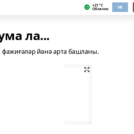
+21 °С
VK
Облачно
ма ла...
 фажиғәләр йәнә арта башланы.