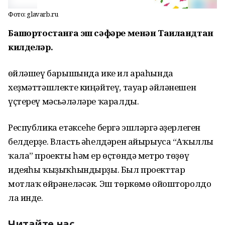
Фото: glavarb.ru
Башҡортостанға эш сәфәре менән Таиландтан
килделәр.
Һөйләшеү барышында ике ил араһында
хеҙмәттәшлекте киңәйтеү, тауар әйләнешен
үҫтереү мәсьәләләре ҡаралды.
Республика етәксеһе бергә эшләргә әҙерлеген
белдерҙе. Власть әһелдәрен айырыуса “Аҡыллы
ҡала” проекты һәм ер өҫтөндә метро төҙөү
идеяһы ҡыҙыҡһындырҙы. Был проекттар
мотлаҡ өйрәнеләсәк. Эш төркөмө ойошторолдо
ла инде.
Читайте нас