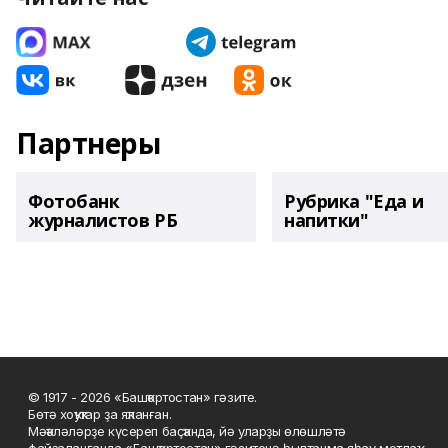
Партнеры
Фотобанк
Рубрика "Еда и
журналистов РБ
напитки"
© 1917 - 2026 «Башҡортостан» гәзите.
Бөтә хоҡуҡтар ҙа яҡланған.
Мәҡәләләрҙе күсереп баҫҡанда, йә уларҙы өлөшләтә
файҙаланғанда «Башҡортостан» гәзитенә һылтанма яһау мотлаҡ.