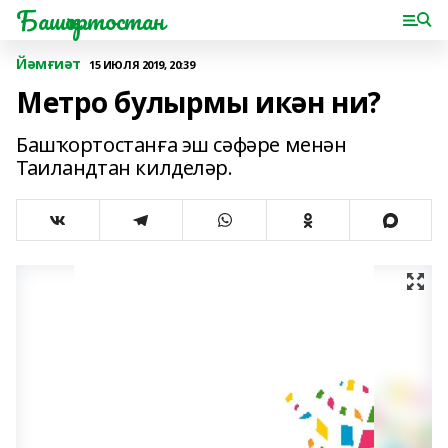
Башҡортостан
Йәмғиәт
15 ИЮЛЯ 2019, 20:39
Метро булырмы икән ни?
Башҡортостанға эш сәфәре менән
Таиландтан килделәр.