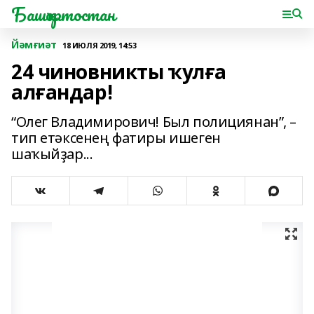
Башҡортостан
Йәмғиәт
18 ИЮЛЯ 2019, 14:53
24 чиновникты ҡулға
алғандар!
“Олег Владимирович! Был полициянан”, –
тип етәксенең фатиры ишеген
шаҡыйҙар...