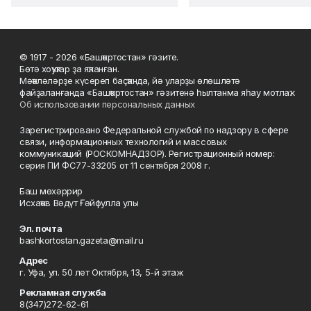
© 1917 - 2026 «Башҡортостан» гәзите.
Бөтә хоҡуҡтар ҙа яҡланған.
Мәҡәләләрҙе күсереп баҫҡанда, йә уларҙы өлөшләтә
файҙаланғанда «Башҡортостан» гәзитенә һылтанма яһау мотлаҡ.
Об использовании персональных данных
Зарегистрировано Федеральной службой по надзору в сфере
связи, информационных технологий и массовых
коммуникаций (РОСКОМНАДЗОР). Регистрационный номер:
серия ПИ ФС77-33205 от 11 сентября 2008 г.
Баш мөхәррир
Исхаҡов Вәдүт Ғәйфулла улы
Эл. почта
bashkortostan.gazeta@mail.ru
Адрес
г. Уфа, ул. 50 лет Октября, 13, 5-й этаж
Рекламная служба
8(347)272-62-61