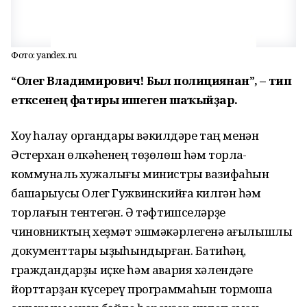
Фото: yandex.ru
“Олег Владимирович! Был полициянан”, – тип
етәксенең фатиры ишеген шаҡыйҙар.
Хоҡуҡ һаҡлау органдары вәкилдәре таң менән
Әстерхан өлкәһенең төҙөлөш һәм торлаҡ-
коммуналь хужалығы министры вазифаһын
башҡарыусы Олег Гужвинскийға килгән һәм
торлағын тентегән. Ә тәфтишселәрҙе
чиновниктың хеҙмәт эшмәкәрлегенә ҡағылышлы
документтары ҡыҙыҡһындырған. Баҡтиһәң,
граждандарҙы иҫке һәм авария хәлендәге
йорттарҙан күсереү программаһын тормошҡа