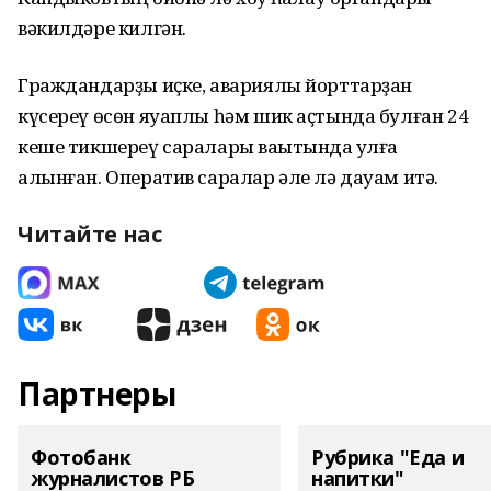
вәкилдәре килгән.
Граждандарҙы иҫке, авариялы йорттарҙан
күсереү өсөн яуаплы һәм шик аҫтында булған 24
кеше тикшереү саралары ваҡытында ҡулға
алынған. Оператив саралар әле лә дауам итә.
Читайте нас
Партнеры
Фотобанк
Рубрика "Еда и
журналистов РБ
напитки"