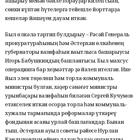
ашырыу менән бәйле һорауҙар килеп сыҡҡан,
сөнки күптән һүтелергә тейешле йорттарҙа
кешеләр йәшәүен дауам иткән.
Был өлкәлә тәртип булдырыу – Рәсәй Генераль
прокуратураһының һәм Әстерхан өлкәһенең
губернаторы вазифаһын ваҡытлыса башҡарыусы
Игорь Бабушкиндың башланғысы. Был махсус
операцияға бар хеҙмәттәр ҙә йәлеп ителгән. Ике
йыл элек төҙөлөш һәм торлаҡ-коммуналь
министры булған, хәҙер сәнәғәт министры
урынбаҫары вазифаһын биләгән Сергей Кучумов
етәкселек иткән осорҙа торлаҡ һәм коммуналь-
хужалыҡ тармағында реформалар үткәреү
фондынан аҡсаны урлай башлағандар. Бынан
тыш, Әстерхан ауыл советы рәйесе Нурлан
Кандыковтың өйөнә лә хоҡуҡ һаҡлау органдары