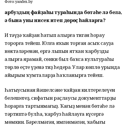
Фото: yandex.by
Ҡарбуздың файҙаһы тураһында бөтәһе лә белә,
ә бына уны нисек итеп дөрөҫ һайларға?
Иң тәүҙә ҡайҙан һатып алырға тигән һорау
торорға тейеш. Юлға яҡын торған асыҡ сауҙа
нөктәләренән, ергә лыпын ятҡан ҡарбузды
алырға ярамай, сөнки был баҡса культураһы
төрлө еҫте үҙенә тиҙ һеңдерә. Улар көплө урында
айырым ҡумталарҙа һаҡланырға тейеш.
Һатыусынан йәшелсәнең ҡайҙан килтерелеүен
белешегеҙ, сифатын раҫлаусы документтарҙы
һорарға тартынмағыҙ. Ҡағыҙ менән бөтәһе лә
тәртиптә булһа, ҡарбуз һайлауға күсергә
мөмкин. Бәрелмәгән, имгәнмәгән, ҡабығы