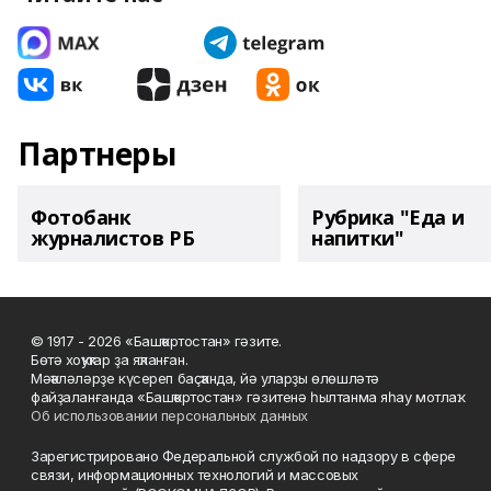
Партнеры
Фотобанк
Рубрика "Еда и
журналистов РБ
напитки"
© 1917 - 2026 «Башҡортостан» гәзите.
Бөтә хоҡуҡтар ҙа яҡланған.
Мәҡәләләрҙе күсереп баҫҡанда, йә уларҙы өлөшләтә
файҙаланғанда «Башҡортостан» гәзитенә һылтанма яһау мотлаҡ.
Об использовании персональных данных
Зарегистрировано Федеральной службой по надзору в сфере
связи, информационных технологий и массовых