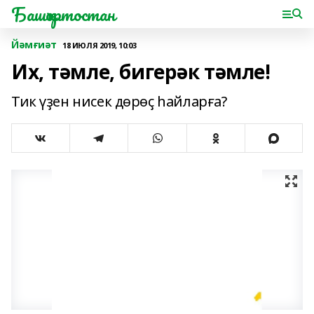
Башҡортостан
Йәмғиәт
18 ИЮЛЯ 2019, 10:03
Их, тәмле, бигерәк тәмле!
Тик үҙен нисек дөрөҫ һайларға?