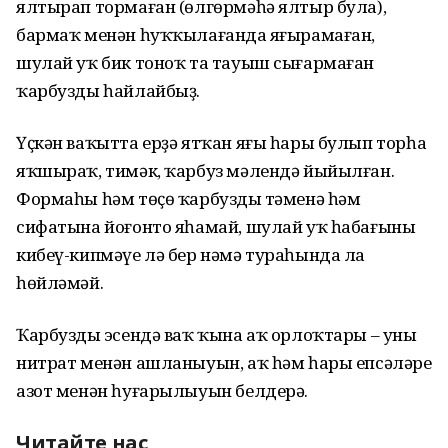
ялтырап тормаған (өлгөрмәһә ялтыр була),
бармаҡ менән һуҡҡылағанда яңғырамаған,
шулай уҡ бик тоноҡ та тауыш сығармаған
ҡарбузды һайлайбыҙ.
Үҫкән ваҡытта ерҙә ятҡан яғы һары булып торһа
яҡшыраҡ, тимәк, ҡарбуз мәлендә йыйылған.
Формаһы һәм төҫө ҡарбуздың тәменә һәм
сифатына йоғонто яһамай, шулай уҡ һабағының
кибеү-кипмәүе лә бер нәмә тураһында ла
һөйләмәй.
Ҡарбуздың эсендә ваҡ ҡына аҡ орлоҡтары – уның
нитрат менән ашланыуын, аҡ һәм һары епсәләре
азот менән һуғарылыуын белдерә.
Читайте нас