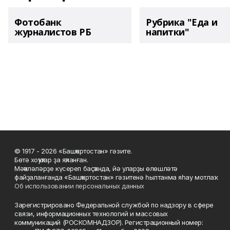
Фотобанк
Рубрика "Еда и
журналистов РБ
напитки"
© 1917 - 2026 «Башҡортостан» гәзите.
Бөтә хоҡуҡтар ҙа яҡланған.
Мәҡәләләрҙе күсереп баҫҡанда, йә уларҙы өлөшләтә
файҙаланғанда «Башҡортостан» гәзитенә һылтанма яһау мотлаҡ.
Об использовании персональных данных
Зарегистрировано Федеральной службой по надзору в сфере
связи, информационных технологий и массовых
коммуникаций (РОСКОМНАДЗОР). Регистрационный номер: