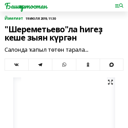
Башҡортостан
Йәмғиәт
19 ИЮЛЯ 2019, 11:30
"Шереметьево"ла һигеҙ
кеше зыян күргән
Салонда ҡапыл төтөн тарала...