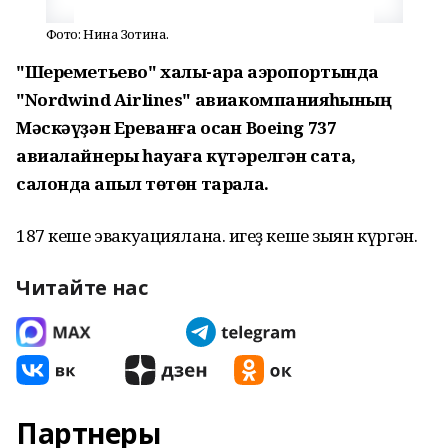
Фото: Нина Зотина.
"Шереметьево" халыҡ-ара аэропортында
"Nordwind Airlines" авиакомпанияһының
Мәскәүҙән Ереванға осҡан Boeing 737
авиалайнеры һауаға күтәрелгән саҡта,
салонда ҡапыл төтөн тарала.
187 кеше эвакуациялана. Һигеҙ кеше зыян күргән.
Читайте нас
Партнеры