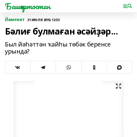
Башҡортостан
Йәмғиәт
21 ИЮЛЯ 2019, 12:53
Бәлиғ булмаған әсәйҙәр...
Был йәһәттән ҡайһы төбәк беренсе
урында?