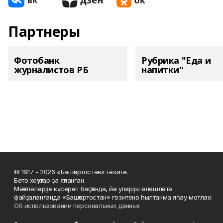
Партнеры
Фотобанк
Рубрика "Еда и
журналистов РБ
напитки"
© 1917 - 2026 «Башҡортостан» гәзите.
Бөтә хоҡуҡтар ҙа яҡланған.
Мәҡәләләрҙе күсереп баҫҡанда, йә уларҙы өлөшләтә
файҙаланғанда «Башҡортостан» гәзитенә һылтанма яһау мотлаҡ.
Об использовании персональных данных