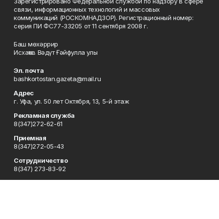
Зарегистрировано Федеральной службой по надзору в сфере
связи, информационных технологий и массовых
коммуникаций (РОСКОМНАДЗОР). Регистрационный номер:
серия ПИ ФС77-33205 от 11 сентября 2008 г.
Баш мөхәррир
Исхаҡов Вәдүт Ғәйфулла улы
Эл. почта
bashkortostan.gazeta@mail.ru
Адрес
г. Уфа, ул. 50 лет Октября, 13, 5-й этаж
Рекламная служба
8(347)272-62-61
Приемная
8(347)272-05-43
Сотрудничество
8(347) 273-83-92
Отдел кадров
8(347)272-05-43