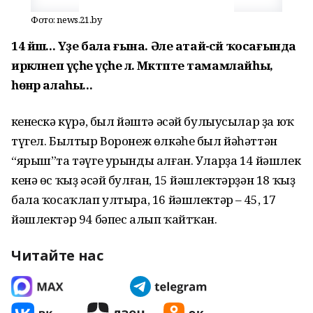
Фото: news.21.by
14 йәш... Үҙе бала ғына. Әле атай-әсәй ҡосағында
иркәләнеп үҫәһе үҫәһе лә. Мәктәпте тамамлайһы,
һөнәр алаһы...
Үкенескә күрә, был йәштә әсәй булыусылар ҙа юҡ
түгел. Былтыр Воронеж өлкәһе был йәһәттән
“ярыш”та тәүге урынды алған. Уларҙа 14 йәшлек
кенә өс ҡыҙ әсәй булған, 15 йәшлектәрҙән 18 ҡыҙ
бала ҡосаҡлап ултыра, 16 йәшлектәр – 45, 17
йәшлектәр 94 бәпес алып ҡайтҡан.
Читайте нас