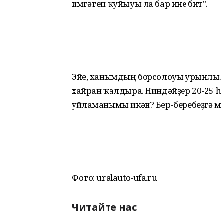
имгәтеп ҡуйыуы ла бар ине бит".
Эйе, ханымдың борсолоуы урынлы. 
хайран ҡалдыра. Ниндәйҙер 20-25 
уйламанымы икән? Бер-беребеҙгә м
Фото: uralauto-ufa.ru
Читайте нас