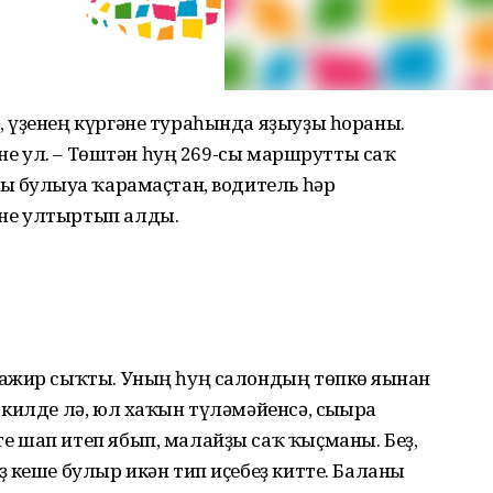
 үҙенең күргәне тураһында яҙыуҙы һораны.
ине ул. – Төштән һуң 269-сы маршрутты саҡ
ы булыуға ҡарамаҫтан, водитель һәр
не ултыртып алды.
ажир сыҡты. Уның һуң салондың төпкө яғынан
килде лә, юл хаҡын түләмәйенсә, сығырға
 шап итеп ябып, малайҙы саҡ ҡыҫманы. Беҙ,
 кеше булыр икән тип иҫебеҙ китте. Баланы