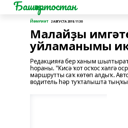
Башҡортостан
Йәмғиәт
2 АВГУСТА 2019, 11:30
Малайҙы имгәт
уйламанымы ик
Редакцияға бер ханым шылтырат
һораны. "Кисә ҡот осҡос хәлгә ос
маршрутты саҡ көтөп алдыҡ. Авт
водитель һәр туҡталышта тыңҡы