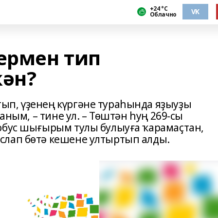
+24 °С
VK
Облачно
ермен тип
ән?
ып, үҙенең күргәне тураһында яҙыуҙы
раным, – тине ул. – Төштән һуң 269-сы
обус шығырым тулы булыуға ҡарамаҫтан,
слап бөтә кешене ултыртып алды.