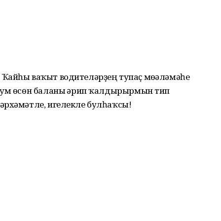
Ҡайһы ваҡыт водителәрҙең тупаҫ мөғәләмәһе
һум өсөн баланы ғәрип ҡалдырырмын тип
әрхәмәтле, игелекле булһаҡсы!