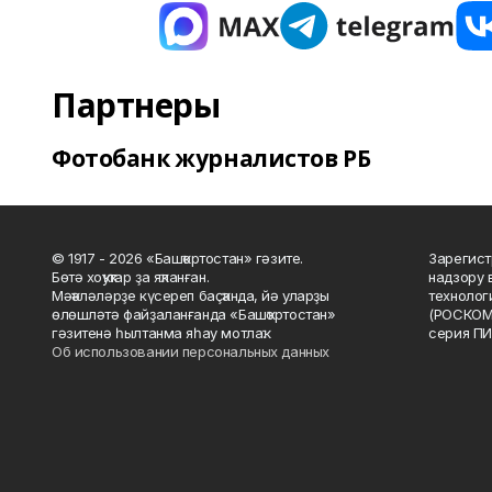
Партнеры
Фотобанк журналистов РБ
© 1917 - 2026 «Башҡортостан» гәзите.
Зарегист
Бөтә хоҡуҡтар ҙа яҡланған.
надзору 
Мәҡәләләрҙе күсереп баҫҡанда, йә уларҙы
технолог
өлөшләтә файҙаланғанда «Башҡортостан»
(РОСКОМ
гәзитенә һылтанма яһау мотлаҡ.
серия ПИ
Об использовании персональных данных