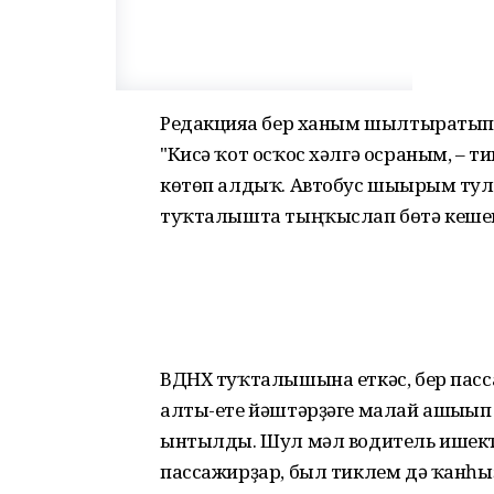
Редакцияға бер ханым шылтыратып,
"Кисә ҡот осҡос хәлгә осраным, – т
көтөп алдыҡ. Автобус шығырым тул
туҡталышта тыңҡыслап бөтә кеше
ВДНХ туҡталышына еткәс, бер пасс
алты-ете йәштәрҙәге малай ашығып 
ынтылды. Шул мәл водитель ишекте
пассажирҙар, был тиклем дә ҡанһыҙ