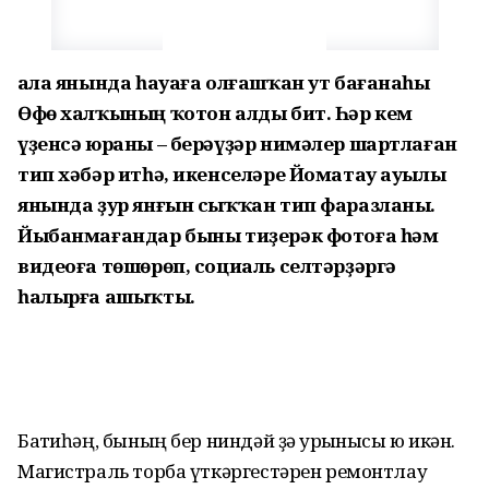
Ҡала янында һауаға олғашҡан ут бағанаһы
Өфө халҡының ҡотон алды бит. Һәр кем
үҙенсә юраны – берәүҙәр нимәлер шартлаған
тип хәбәр итһә, икенселәре Йоматау ауылы
янында ҙур янғын сыҡҡан тип фаразланы.
Йыбанмағандар быны тиҙерәк фотоға һәм
видеоға төшөрөп, социаль селтәрҙәргә
һалырға ашыҡты.
Баҡтиһәң, бының бер ниндәй ҙә ҡурҡынысы юҡ икән.
Магистраль торба үткәргестәрен ремонтлау