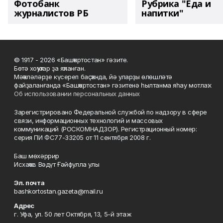
Фотобанк
Рубрика "Еда и
журналистов РБ
напитки"
© 1917 - 2026 «Башҡортостан» гәзите.
Бөтә хоҡуҡтар ҙа яҡланған.
Мәҡәләләрҙе күсереп баҫҡанда, йә уларҙы өлөшләтә
файҙаланғанда «Башҡортостан» гәзитенә һылтанма яһау мотлаҡ.
Об использовании персональных данных
Зарегистрировано Федеральной службой по надзору в сфере
связи, информационных технологий и массовых
коммуникаций (РОСКОМНАДЗОР). Регистрационный номер:
серия ПИ ФС77-33205 от 11 сентября 2008 г.
Баш мөхәррир
Исхаҡов Вәдүт Ғәйфулла улы
Эл. почта
bashkortostan.gazeta@mail.ru
Адрес
г. Уфа, ул. 50 лет Октября, 13, 5-й этаж