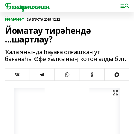
Башҡортостан
Йәмғиәт
2 АВГУСТА 2019, 12:22
Йоматау тирәһендә
...шартлау?
Ҡала янында һауаға олғашҡан ут
бағанаһы Өфө халҡының ҡотон алды бит.