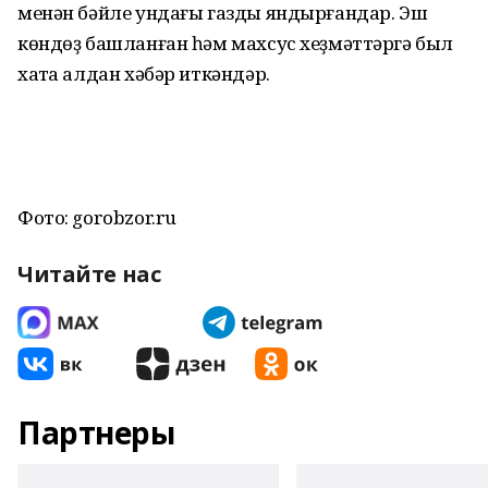
менән бәйле ундағы газды яндырғандар. Эш
көндөҙ башланған һәм махсус хеҙмәттәргә был
хаҡта алдан хәбәр иткәндәр.
Фото: gorobzor.ru
Читайте нас
Партнеры