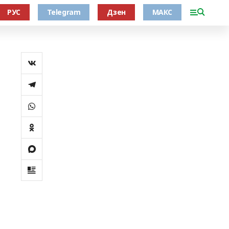
РУС
Telegram
Дзен
МАКС
п