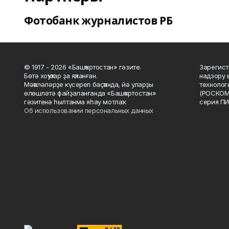
Фотобанк журналистов РБ
© 1917 - 2026 «Башҡортостан» гәзите.
Зарегист
Бөтә хоҡуҡтар ҙа яҡланған.
надзору 
Мәҡәләләрҙе күсереп баҫҡанда, йә уларҙы
технолог
өлөшләтә файҙаланғанда «Башҡортостан»
(РОСКОМ
гәзитенә һылтанма яһау мотлаҡ.
серия ПИ
Об использовании персональных данных