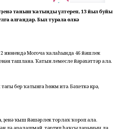
үҙенә таныш ҡатынды үлтереп, 13 йыл буйы
лға алғандар. Был турала өлкә
ң 22 июнендә Могоча ҡалаһында 46 йәшлек
енән ташлана. Ҡатын үлемесле йәрәхәттәр алa.
ағы бер ҡатынға һөжүм итә. Бәхеткә күрә,
, үҙенә ҡыш йәшәрлек торлаҡ ҡороп ала.
нән дә аралашмай, тәртип һаҡсыларының да