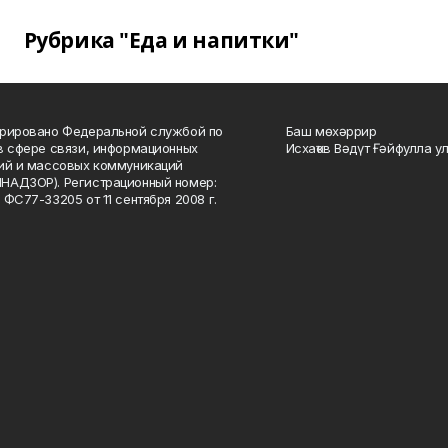
Рубрика "Еда и напитки"
рировано Федеральной службой по
Баш мөхәррир
в сфере связи, информационных
Исхаҡов Вәдүт Ғәйфулла у
ий и массовых коммуникаций
НАДЗОР). Регистрационный номер:
 ФС77-33205 от 11 сентября 2008 г.