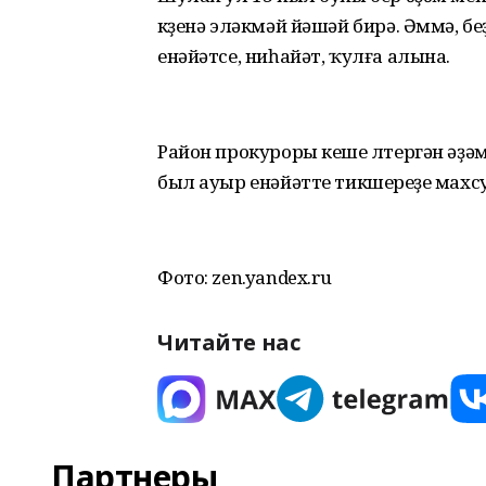
күҙенә эләкмәй йәшәй бирә. Әммә, б
енәйәтсе, ниһайәт, ҡулға алына.
Район прокуроры кеше үлтергән әҙә
был ауыр енәйәтте тикшереүҙе махсу
Фото: zen.yandex.ru
Читайте нас
Партнеры