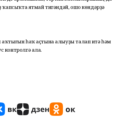
еҙ ҡапсыҡта ятмай тигәндәй, ошо көндәрҙә
м аҡтығын һаҡ аҫтына алыуҙы талап итә һәм
с контролгә ала.