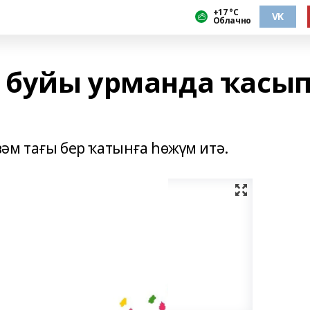
+17 °С
VK
Облачно
л буйы урманда ҡасы
әм тағы бер ҡатынға һөжүм итә.