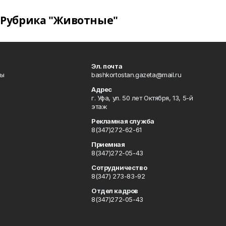
Рубрика "Животные"
Эл. почта
лы
bashkortostan.gazeta@mail.ru
Адрес
г. Уфа, ул. 50 лет Октября, 13, 5-й
этаж
Рекламная служба
8(347)272-62-61
Приемная
8(347)272-05-43
Сотрудничество
8(347) 273-83-92
Отдел кадров
8(347)272-05-43