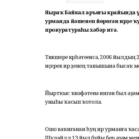
Яңыраҡ Байкал аръяғы крайында 
урманда йәшенеп йөрөгән ирҙе ҡу
прокуратураһы хәбәр итә.
Тикшереү күрһәтеүенсә, 2006 йылды
иҫерек ир үҙенең танышына бысаҡ м
Йыртҡыс ҡиәфәтенә ингән был әҙәм т
уныһы ҡасып ҡотола.
Ошо ваҡиғанан һуң ир урманға ҡаса
Шулай ул 13 йыл буйы бер әҙәм ме