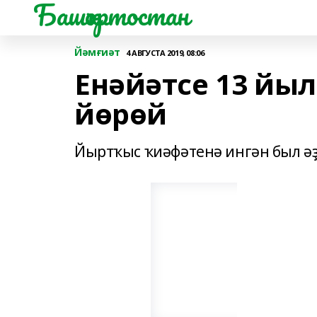
Башҡортостан
Йәмғиәт
4 АВГУСТА 2019, 08:06
Енәйәтсе 13 йы
йөрөй
Йыртҡыс ҡиәфәтенә ингән был әҙ