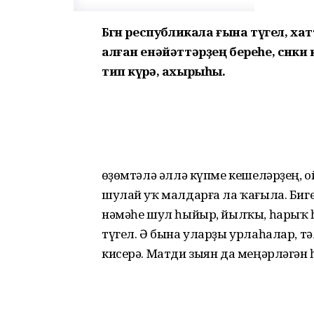
Бөгөн республикала ғына түгел, х
алған енәйәттәрҙең береһе, сөнки
тип күрә, ахырыһы.
Һөҙөмтәлә әллә күпме кешеләрҙең,
шулай уҡ малдарға ла ҡағыла. Биге
нәмәһе шул һыйыр, йылҡы, һарыҡ һ
түгел. Ә бына уларҙы урлаһалар, т
кисерә. Матди зыян да меңәрләгән 