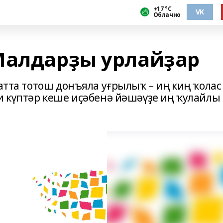
+17 °С
VK
Облачно
Малдарҙы урлайҙар
хатта тотош донъяла уғрылыҡ – иң киң ҡолас
и күптәр кеше иҫәбенә йәшәүҙе иң ҡулайлы