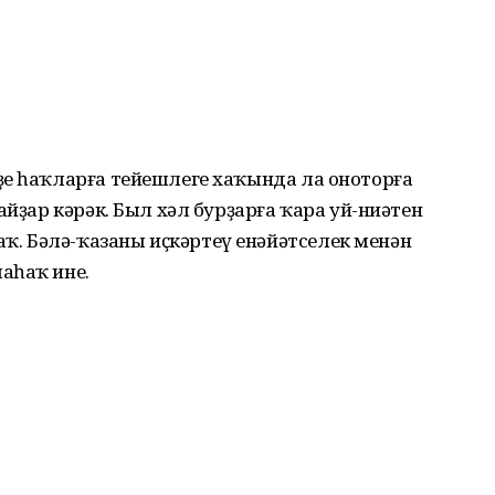
ҙе һаҡларға тейешлеге хаҡында ла оноторға
айҙар кәрәк. Был хәл бурҙарға ҡара уй-ниәтен
. Бәлә-ҡазаны иҫкәртеү енәйәтселек менән
аһаҡ ине.