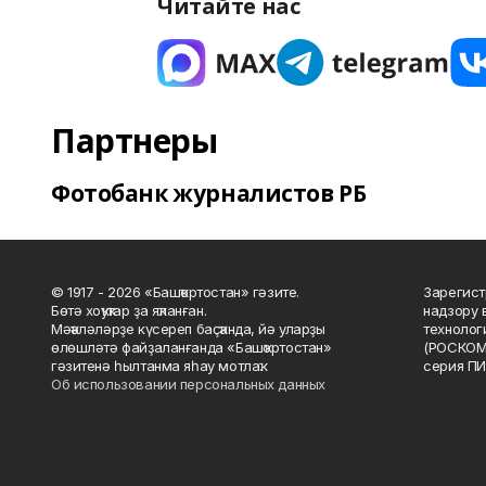
Читайте нас
Партнеры
Фотобанк журналистов РБ
© 1917 - 2026 «Башҡортостан» гәзите.
Зарегист
Бөтә хоҡуҡтар ҙа яҡланған.
надзору 
Мәҡәләләрҙе күсереп баҫҡанда, йә уларҙы
технолог
өлөшләтә файҙаланғанда «Башҡортостан»
(РОСКОМ
гәзитенә һылтанма яһау мотлаҡ.
серия ПИ
Об использовании персональных данных