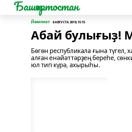
Башҡортостан
Йәмғиәт
6 АВГУСТА 2019, 15:15
Абай булығыҙ! 
Бөгөн республикала ғына түгел, 
алған енәйәттәрҙең береһе, сөнк
юл тип күрә, ахырыһы.