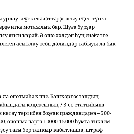
 урлау кеүек енәйәттәрҙе асыу еңел түгел.
р ерҙә иткә мотажлыҡ бар. Шуға бурҙар
ыу яғын ҡарай. Ә ошо хәлдән һуң енәйәтте
леген асыҡлау өсөн дәлилдәр табыуы ла бик
а ла онотмаһаҡ ине. Башҡортостандың
аһындағы кодексының 7.3-сө статьяһына
өтөү тәртибен боҙған граждандарға – 500-
000, ойошмаларға 10000-15000 һумға тиклем
оҙоу тағы бер тапҡыр ҡабатланһа, штраф