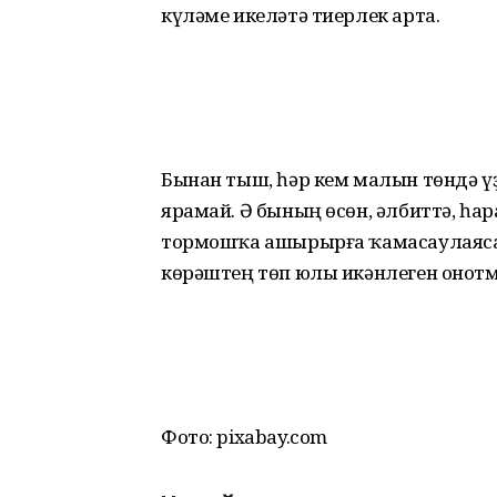
күләме икеләтә тиерлек арта.
Бынан тыш, һәр кем малын төндә ү
ярамай. Ә бының өсөн, әлбиттә, һар
тормошҡа ашырырға ҡамасаулаясаҡ
көрәштең төп юлы икәнлеген онотм
Фото: pixabay.com