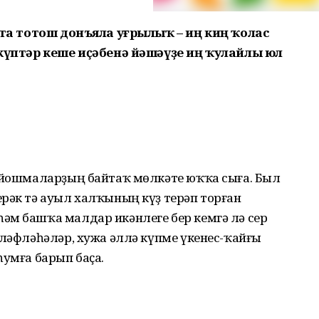
атта тотош донъяла уғрылыҡ – иң киң ҡолас
 күптәр кеше иҫәбенә йәшәүҙе иң ҡулайлы юл
 ойошмаларҙың байтаҡ мөлкәте юҡҡа сыға. Был
рәк тә ауыл халҡының күҙ терәп торған
әм башҡа малдар икәнлеге бер кемгә лә сер
әләфләһәләр, хужа әллә күпме үкенес-ҡайғы
һумға барып баҫа.