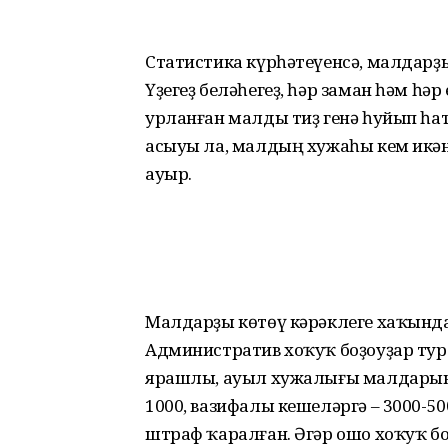
Статистика күрһәтеүенсә, малдарҙы
Үҙегеҙ беләһегеҙ, һәр заман һәм һә
урланған малды тиҙ генә һуйып һат
асыуы ла, малдың хужаһы кем икән
ауыр.
Малдарҙы көтөү кәрәклеге хаҡынд
Административ хоҡуҡ боҙоуҙар тур
ярашлы, ауыл хужалығы малдарын к
1000, вазифалы кешеләргә – 3000-5
штраф ҡаралған. Әгәр ошо хоҡуҡ б