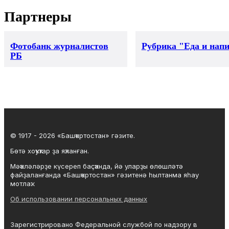
Партнеры
Фотобанк журналистов
Рубрика "Еда и нап
РБ
© 1917 - 2026 «Башҡортостан» гәзите.
Бөтә хоҡуҡтар ҙа яҡланған.
Мәҡәләләрҙе күсереп баҫҡанда, йә уларҙы өлөшләтә
файҙаланғанда «Башҡортостан» гәзитенә һылтанма яһау
мотлаҡ.
Об использовании персональных данных
Зарегистрировано Федеральной службой по надзору в