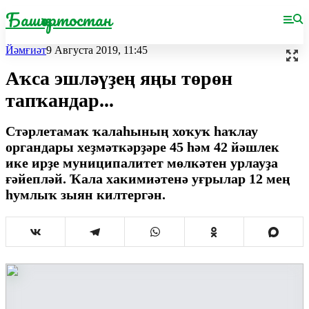
Башҡортостан
Йәмғиәт
9 Августа 2019, 11:45
Аҡса эшләүҙең яңы төрөн
тапҡандар...
Стәрлетамаҡ ҡалаһының хоҡуҡ һаҡлау
органдары хеҙмәткәрҙәре 45 һәм 42 йәшлек
ике ирҙе муниципалитет мөлкәтен урлауҙа
ғәйепләй. Ҡала хакимиәтенә уғрылар 12 мең
һумлыҡ зыян килтергән.