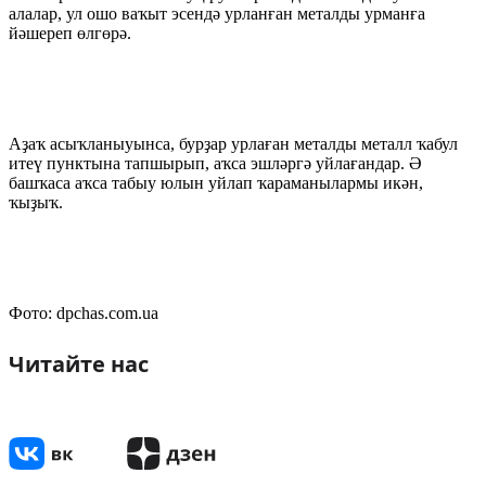
алалар, ул ошо ваҡыт эсендә урланған металды урманға
йәшереп өлгөрә.
Аҙаҡ асыҡланыуынса, бурҙар урлаған металды металл ҡабул
итеү пунктына тапшырып, аҡса эшләргә уйлағандар. Ә
башҡаса аҡса табыу юлын уйлап ҡараманылармы икән,
ҡыҙыҡ.
Фото: dpchas.com.ua
Читайте нас