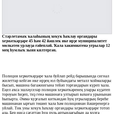
Стәрлетамаҡ ҡалаһының хоҡуҡ һаҡлау органдары
хеҙмәткәрҙәре 45 һәм 42 йәшлек ике ирҙе муниципалитет
мөлкәтен урлауҙа ғәйепләй. Ҡала хакимиәтенә уғрылар 12
мең һумлыҡ зыян килтергән.
Полиция хеҙмәткәрҙәре ҡала буйлап рейд барышында сигнал
жилеттар кейгән ике ирҙең юл буйындағы металл ҡоймаларҙы
бысып, машина багажнигына тейәп торғандарын күреп ҡала.
Еңел аҡса эшләүселәр полиция хеҙмәткәренең уларҙы күҙәтеп
тороуын һиҙеп, тиҙ генә машинаға ултырып ваҡиға урынынан
һыпырта. Әммә ҡуҙғалып киткәндән һуң уғрыларҙың береһе
машинанан ырғып төшөп ҡала һәм полициянан йәшеренергә
уйлай. Тик уны хоҡуҡ һаҡлау органдары хеҙмәткәрҙәре тотоп
ала. Бер нисә сәғәттән һуң руль артындағыһын да ҡулға