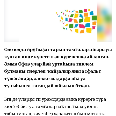
Оло юлда йөрөү һыҙаттарын тамғалар айырыуы
күптән инде күнегелгән күренешкә әйләнгән.
Әммә Өфөлә улар йәй уртаһына тиклем
булманы тиерлек: ҡайҙалыр яңы асфальт
түшәгәндәр, элекке юлдарҙа иһә ул
тулыһынса тигәндәй юйылып бөткән.
Бөгөн дә уларҙы төп урамдарҙа ғына күрергә тура
килә. Ә бит ул тамғалар юҡтан ғына уйлап
табылмаған, хәүефһеҙ хәрәкәт өсөн был мотлаҡ.