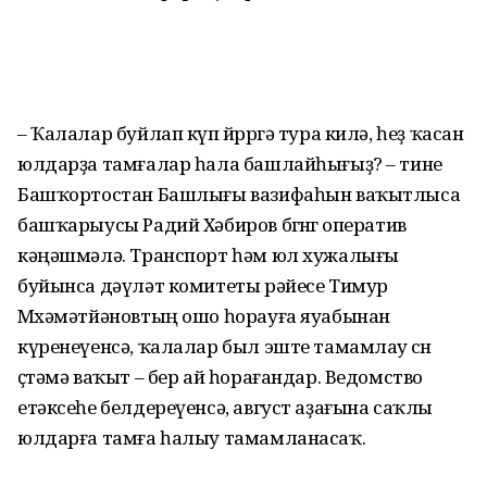
– Ҡалалар буйлап күп йөрөргә тура килә, һеҙ ҡасан
юлдарҙа тамғалар һала башлайһығыҙ? – тине
Башҡортостан Башлығы вазифаһын ваҡытлыса
башҡарыусы Радий Хәбиров бөгөнгө оператив
кәңәшмәлә. Транспорт һәм юл хужалығы
буйынса дәүләт комитеты рәйесе Тимур
Мөхәмәтйәновтың ошо һорауға яуабынан
күренеүенсә, ҡалалар был эште тамамлау өсөн
өҫтәмә ваҡыт – бер ай һорағандар. Ведомство
етәксеһе белдереүенсә, август аҙағына саҡлы
юлдарға тамға һалыу тамамланасаҡ.