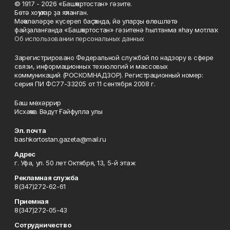
© 1917 - 2026 «Башҡортостан» гәзите.
Бөтә хоҡуҡтар ҙа яҡланған.
Мәҡәләләрҙе күсереп баҫҡанда, йә уларҙы өлөшләтә
файҙаланғанда «Башҡортостан» гәзитенә һылтанма яһау мотлаҡ.
Об использовании персональных данных
Зарегистрировано Федеральной службой по надзору в сфере
связи, информационных технологий и массовых
коммуникаций (РОСКОМНАДЗОР). Регистрационный номер:
серия ПИ ФС77-33205 от 11 сентября 2008 г.
Баш мөхәррир
Исхаҡов Вәдүт Ғәйфулла улы
Эл. почта
bashkortostan.gazeta@mail.ru
Адрес
г. Уфа, ул. 50 лет Октября, 13, 5-й этаж
Рекламная служба
8(347)272-62-61
Приемная
8(347)272-05-43
Сотрудничество