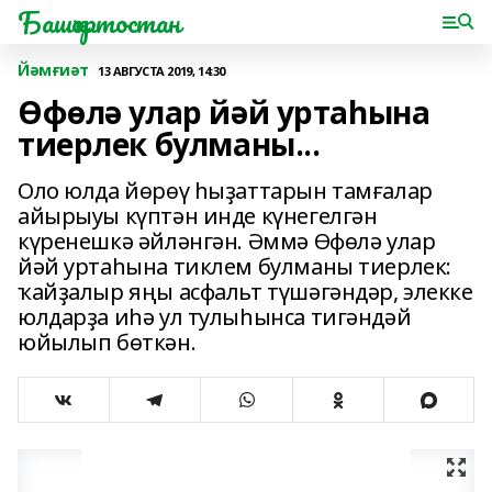
Башҡортостан
Йәмғиәт
13 АВГУСТА 2019, 14:30
Өфөлә улар йәй уртаһына
тиерлек булманы...
Оло юлда йөрөү һыҙаттарын тамғалар
айырыуы күптән инде күнегелгән
күренешкә әйләнгән. Әммә Өфөлә улар
йәй уртаһына тиклем булманы тиерлек:
ҡайҙалыр яңы асфальт түшәгәндәр, элекке
юлдарҙа иһә ул тулыһынса тигәндәй
юйылып бөткән.