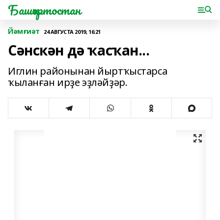
Башҡортостан
Йәмғиәт
24 АВГУСТА 2019, 16:21
Сәнскән дә ҡасҡан...
Иглин районынан йыртҡыстарса
ҡыланған ирҙе эҙләйҙәр.