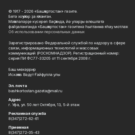
© 1917 - 2026 «Башҡортостан» гәзите.
Бөтә хоҡуҡтар ҙа яҡланған.
Мәҡәләләрҙе күсереп баҫҡанда, йә уларҙы өлөшләтә
файҙаланғанда «Башҡортостан» гәзитенә һылтанма яһау мотлаҡ.
Об использовании персональных данных
Зарегистрировано Федеральной службой по надзору в сфере
связи, информационных технологий и массовых
коммуникаций (РОСКОМНАДЗОР). Регистрационный номер:
серия ПИ ФС77-33205 от 11 сентября 2008 г.
Баш мөхәррир
Исхаҡов Вәдүт Ғәйфулла улы
Эл. почта
bashkortostan.gazeta@mail.ru
Адрес
г. Уфа, ул. 50 лет Октября, 13, 5-й этаж
Рекламная служба
8(347)272-62-61
Приемная
8(347)272-05-43