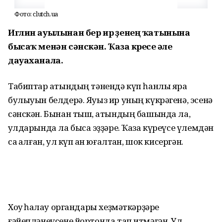
Фото: clutch.ua
Иглин ауылынан бер ир үҙенең ҡатынына
бысаҡ менән сәнскән. Ҡаза күреүсе әле
дауаханала.
Табиптар ҡатындың тәнендә күп һанлы яра
булыуын белдерә. Яуыз ир уның күкрәгенә, эсенә
сәнскән. Бынан тыш, ҡатындың башында ла,
ҡулдарында ла бысаҡ эҙҙәре. Ҡаза күреүсе үлемдән
саҡ ҡалған, ул күп ҡан юғалтҡан, шок кисергән.
Хоҡуҡ һаҡлау органдары хеҙмәткәрҙәре
ғәйепләнеүсене йортонда тап итмәгән. Ул