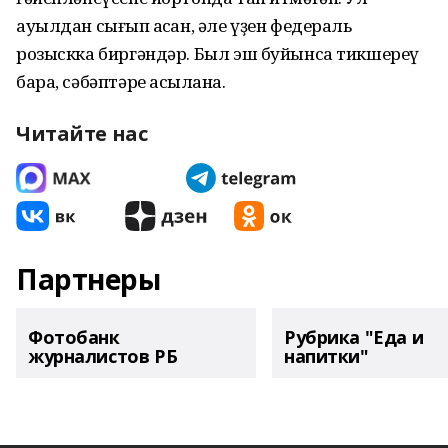
ауылдан сығып ҡасҡан, әле үҙен федераль
розыскка биргәндәр. Был эш буйынса тикшереү
бара, сәбәптәре асыҡлана.
Читайте нас
Партнеры
Фотобанк
Рубрика "Еда и
журналистов РБ
напитки"