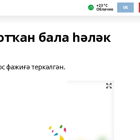
+23 °С
VK
Облачно
отҡан бала һәләк
с фажиғә теркәлгән.