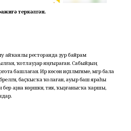
 фажиғә теркәлгән.
улыу айҡанлы ресторанда ҙур байрам
ылған, ҡотлауҙар яңғыраған. Сабыйҙың
а башлаған. Ир көсөн иҫәпләмәгәнме, мәгәр бала
бәрелгән, баҫҡысҡа ҡолаған, ауыр баш яраһы
 бер аҙна көрәшкән, тик, ҡыҙғанысҡа ҡаршы,
ндар.