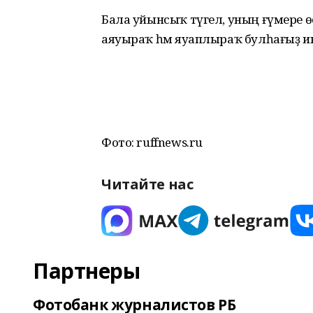
Бала уйынсыҡ түгел, уның ғүмере өсөн
аяуыраҡ һәм яуаплыраҡ булһағыҙ ине
Фото: ruffnews.ru
Читайте нас
Партнеры
Фотобанк журналистов РБ