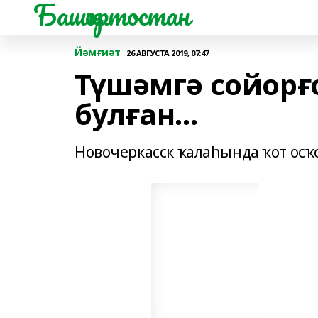
Башҡортостан
Йәмғиәт
26 АВГУСТА 2019, 07:47
Түшәмгә сойорғ
булған...
Новочеркасск ҡалаһында ҡот осҡо