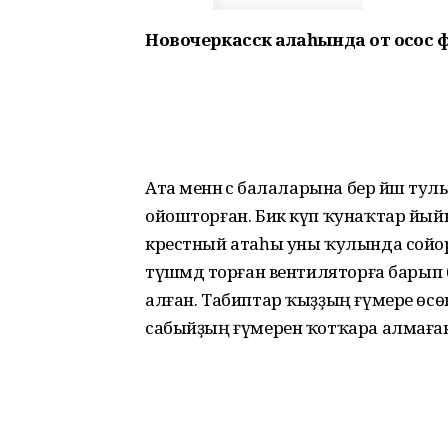
Новочеркасск ҡалаһында ҡот осҡос
Ата менән әсә балаларына бер йәш т
ойошторған. Бик күп ҡунаҡтар йый
крестный атаһы уны ҡулында сойорғот
түшәмдә торған вентиляторға барып 
алған. Табиптар ҡыҙҙың ғүмере өсөн
сабыйҙың ғүмерен ҡотҡара алмаға