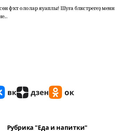
 фәҡәт ололар яуаплы! Шуға бәләкәстәрегеҙ менән
...
Рубрика "Еда и напитки"