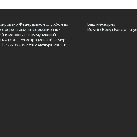
рировано Федеральной службой по
Баш мөхәррир
в сфере связи, информационных
Исхаҡов Вәдүт Ғәйфулла у
ий и массовых коммуникаций
НАДЗОР). Регистрационный номер:
 ФС77-33205 от 11 сентября 2008 г.