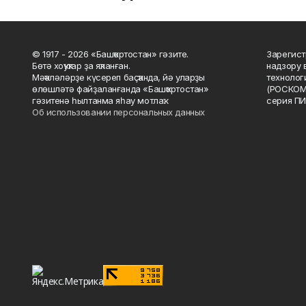
© 1917 - 2026 «Башҡортостан» гәзите.
Зарегист
Бөтә хоҡуҡтар ҙа яҡланған.
надзору 
Мәҡәләләрҙе күсереп баҫҡанда, йә уларҙы
технолог
өлөшләтә файҙаланғанда «Башҡортостан»
(РОСКОМ
гәзитенә һылтанма яһау мотлаҡ.
серия ПИ
Об использовании персональных данных