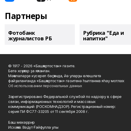
Партнеры
Фотобанк
Рубрика "Еда и
журналистов РБ
напитки"
© 1917 - 2026 «Башҡортостан» гәзите.
Бөтә хоҡуҡтар ҙа яҡланған.
Мәҡәләләрҙе күсереп баҫҡанда, йә уларҙы өлөшләтә
файҙаланғанда «Башҡортостан» гәзитенә һылтанма яһау мотлаҡ.
Об использовании персональных данных
Зарегистрировано Федеральной службой по надзору в сфере
связи, информационных технологий и массовых
коммуникаций (РОСКОМНАДЗОР). Регистрационный номер:
серия ПИ ФС77-33205 от 11 сентября 2008 г.
Баш мөхәррир
Исхаҡов Вәдүт Ғәйфулла улы