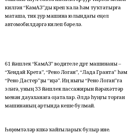
килгән “КамАЗ”ды күреп ҡала һәм туҡтатырға
маташа, тик ҙур машина юлындағы еңел
автомобилдәргә килеп бәрелә.
61 йәшлек “КамАЗ” водителе дүрт машинаны –
“Хендай Крета”, “Рено Логан”, “Лада Гранта” һәм
“Рено Дастер”ҙы “иҙә”. Иң нығы “Рено Логан”ға
эләгә, уның 33 йәшлек пассажирын йәрәхәттәр
менән дауаханаға оҙаталар. Әлдә һуңғы торған
машинаның артында кеше булмай.
Һөҙөмтәләр күпкә ҡайғыларыҡ булыр ине.