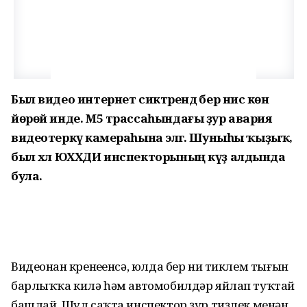
Был видео интернет сиктәрендә бер нисә көн
йөрөй инде. М5 трассаһындағы ҙур авария
видеотеркәү камераһына эләгә. Шуныһы ҡыҙыҡ,
был хәл ЮХХДИ инспекторының күҙ алдында
була.
Видеонан күренеүенсә, юлда бер ни тиклем тығын
барлыҡҡа килә һәм автомобилдәр яйлап туҡтай
башлай. Шул саҡта инспектор ҙур тиҙлек менән