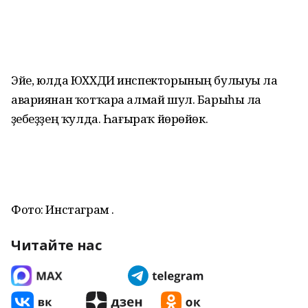
Эйе, юлда ЮХХДИ инспекторының булыуы ла
авариянан ҡотҡара алмай шул. Барыһы ла
үҙебеҙҙең ҡулда. Һағыраҡ йөрөйөк.
Фото: Инстаграм .
Читайте нас