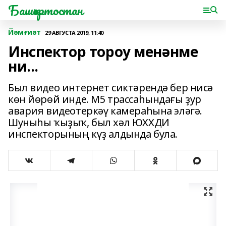
Башҡортостан
Йәмғиәт
29 АВГУСТА 2019, 11:40
Инспектор тороу менәнме
ни...
Был видео интернет сиктәрендә бер нисә
көн йөрөй инде. М5 трассаһындағы ҙур
авария видеотеркәү камераһына эләгә.
Шуныһы ҡыҙыҡ, был хәл ЮХХДИ
инспекторының күҙ алдында була.